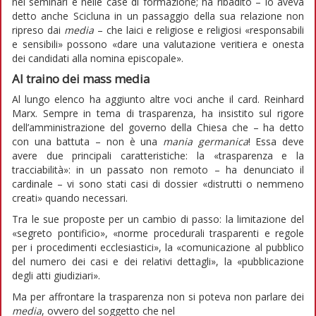
nei seminari e nelle case di formazione; ha ribadito – lo aveva
detto anche Scicluna in un passaggio della sua relazione non
ripreso dai
media
– che laici e religiose e religiosi «responsabili
e sensibili» possono «dare una valutazione veritiera e onesta
dei candidati alla nomina episcopale».
Al traino dei mass media
Al lungo elenco ha aggiunto altre voci anche il card. Reinhard
Marx. Sempre in tema di trasparenza, ha insistito sul rigore
dell’amministrazione del governo della Chiesa che – ha detto
con una battuta – non è una
mania
germanica
! Essa deve
avere due principali caratteristiche: la «trasparenza e la
tracciabilità»: in un passato non remoto – ha denunciato il
cardinale – vi sono stati casi di dossier «distrutti o nemmeno
creati» quando necessari.
Tra le sue proposte per un cambio di passo: la limitazione del
«segreto pontificio», «norme procedurali trasparenti e regole
per i procedimenti ecclesiastici», la «comunicazione al pubblico
del numero dei casi e dei relativi dettagli», la «pubblicazione
degli atti giudiziari».
Ma per affrontare la trasparenza non si poteva non parlare dei
media
, ovvero del soggetto che nel