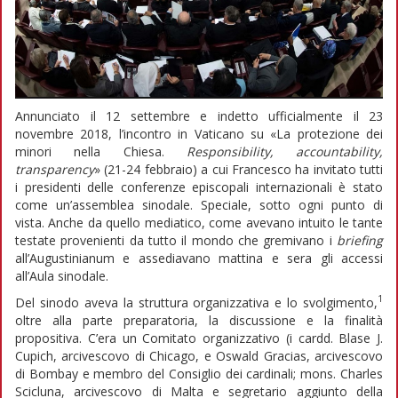
Annunciato il 12 settembre e indetto ufficialmente il 23
novembre 2018, l’incontro in Vaticano su «La protezione dei
minori nella Chiesa.
Responsibility, accountability,
transparency
» (21-24 febbraio) a cui Francesco ha invitato tutti
i presidenti delle conferenze episcopali internazionali è stato
come un’assemblea sinodale. Speciale, sotto ogni punto di
vista. Anche da quello mediatico, come avevano intuito le tante
testate provenienti da tutto il mondo che gremivano i
briefing
all’Augustinianum e assediavano mattina e sera gli accessi
all’Aula sinodale.
1
Del sinodo aveva la struttura organizzativa e lo svolgimento,
oltre alla parte preparatoria, la discussione e la finalità
propositiva. C’era un Comitato organizzativo (i cardd. Blase J.
Cupich, arcivescovo di Chicago, e Oswald Gracias, arcivescovo
di Bombay e membro del Consiglio dei cardinali; mons. Charles
Scicluna, arcivescovo di Malta e segretario aggiunto della