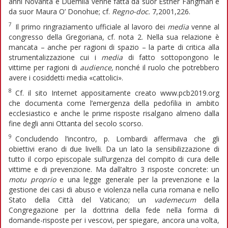
anni Novanta e Duemila venne fatta da suor Esther Fangman e
da suor Maura O’ Donohue; cf.
Regno-doc.
7,2001,226.
7
Il primo ringraziamento ufficiale al lavoro dei
media
venne al
congresso della Gregoriana, cf. nota 2. Nella sua relazione è
mancata – anche per ragioni di spazio – la parte di critica alla
strumentalizzazione cui i
media
di fatto sottopongono le
vittime per ragioni di
audience,
nonché il ruolo che potrebbero
avere i cosiddetti media «cattolici».
8
Cf. il sito Internet appositamente creato www.pcb2019.org
che documenta come l’emergenza della pedofilia in ambito
ecclesiastico e anche le prime risposte risalgano almeno dalla
fine degli anni Ottanta del secolo scorso.
9
Concludendo l’incontro, p. Lombardi affermava che gli
obiettivi erano di due livelli. Da un lato la sensibilizzazione di
tutto il corpo episcopale sull’urgenza del compito di cura delle
vittime e di prevenzione. Ma dall’altro 3 risposte concrete: un
motu proprio
e una legge generale per la prevenzione e la
gestione dei casi di abuso e violenza nella curia romana e nello
Stato della Città del Vaticano; un
vademecum
della
Congregazione per la dottrina della fede nella forma di
domande-risposte per i vescovi, per spiegare, ancora una volta,