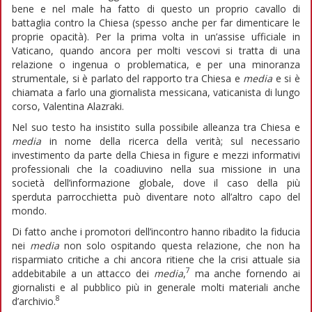
bene e nel male ha fatto di questo un proprio cavallo di
battaglia contro la Chiesa (spesso anche per far dimenticare le
proprie opacità). Per la prima volta in un’assise ufficiale in
Vaticano, quando ancora per molti vescovi si tratta di una
relazione o ingenua o problematica, e per una minoranza
strumentale, si è parlato del rapporto tra Chiesa e
media
e si è
chiamata a farlo una giornalista messicana, vaticanista di lungo
corso, Valentina Alazraki.
Nel suo testo ha insistito sulla possibile alleanza tra Chiesa e
media
in nome della ricerca della verità; sul necessario
investimento da parte della Chiesa in figure e mezzi informativi
professionali che la coadiuvino nella sua missione in una
società dell’informazione globale, dove il caso della più
sperduta parrocchietta può diventare noto all’altro capo del
mondo.
Di fatto anche i promotori dell’incontro hanno ribadito la fiducia
nei
media
non solo ospitando questa relazione, che non ha
risparmiato critiche a chi ancora ritiene che la crisi attuale sia
7
addebitabile a un attacco dei
media
,
ma anche fornendo ai
giornalisti e al pubblico più in generale molti materiali anche
8
d’archivio.