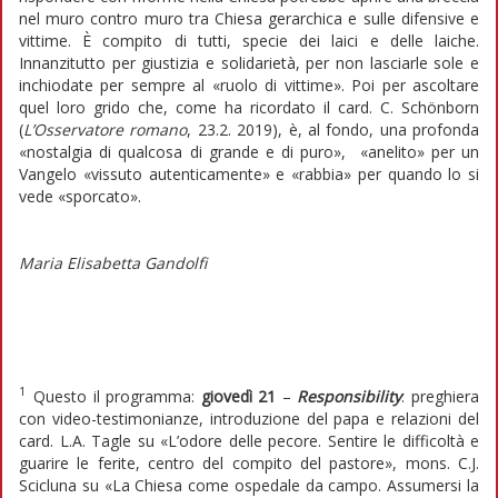
nel muro contro muro tra Chiesa gerarchica e sulle difensive e
vittime. È compito di tutti, specie dei laici e delle laiche.
Innanzitutto per giustizia e solidarietà, per non lasciarle sole e
inchiodate per sempre al «ruolo di vittime». Poi per ascoltare
quel loro grido che, come ha ricordato il card. C. Schönborn
(
L’Osservatore romano
, 23.2. 2019), è, al fondo, una profonda
«nostalgia di qualcosa di grande e di puro», «anelito» per un
Vangelo «vissuto autenticamente» e «rabbia» per quando lo si
vede «sporcato».
Maria Elisabetta Gandolfi
1
Questo il programma:
giovedì 21
–
Responsibility
: preghiera
con video-testimonianze, introduzione del papa e relazioni del
card. L.A. Tagle su «L’odore delle pecore. Sentire le difficoltà e
guarire le ferite, centro del compito del pastore», mons. C.J.
Scicluna su «La Chiesa come ospedale da campo. Assumersi la