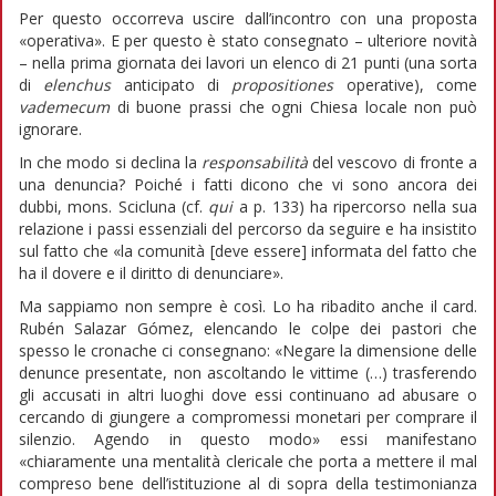
Per questo occorreva uscire dall’incontro con una proposta
«operativa». E per questo è stato consegnato – ulteriore novità
– nella prima giornata dei lavori un elenco di 21 punti (una sorta
di
elenchus
anticipato di
propositiones
operative), come
vademecum
di buone prassi che ogni Chiesa locale non può
ignorare.
In che modo si declina la
responsabilità
del vescovo di fronte a
una denuncia? Poiché i fatti dicono che vi sono ancora dei
dubbi, mons. Scicluna (cf.
qui
a p. 133) ha ripercorso nella sua
relazione i passi essenziali del percorso da seguire e ha insistito
sul fatto che «la comunità [deve essere] informata del fatto che
ha il dovere e il diritto di denunciare».
Ma sappiamo non sempre è così. Lo ha ribadito anche il card.
Rubén Salazar Gómez, elencando le colpe dei pastori che
spesso le cronache ci consegnano: «Negare la dimensione delle
denunce presentate, non ascoltando le vittime (…) trasferendo
gli accusati in altri luoghi dove essi continuano ad abusare o
cercando di giungere a compromessi monetari per comprare il
silenzio. Agendo in questo modo» essi manifestano
«chiaramente una mentalità clericale che porta a mettere il mal
compreso bene dell’istituzione al di sopra della testimonianza