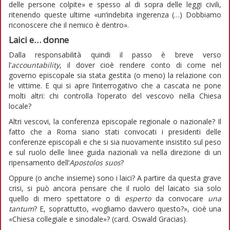
delle persone colpite» e spesso al di sopra delle leggi civili,
ritenendo queste ultime «un’indebita ingerenza (…) Dobbiamo
riconoscere che il nemico è dentro».
Laici e… donne
Dalla responsabilità quindi il passo è breve verso
l’
accountability
, il dover cioè rendere conto di come nel
governo episcopale sia stata gestita (o meno) la relazione con
le vittime. E qui si apre l’interrogativo che a cascata ne pone
molti altri: chi controlla l’operato del vescovo nella Chiesa
locale?
Altri vescovi, la conferenza episcopale regionale o nazionale? Il
fatto che a Roma siano stati convocati i presidenti delle
conferenze episcopali e che si sia nuovamente insistito sul peso
e sul ruolo delle linee guida nazionali va nella direzione di un
ripensamento dell’
Apostolos suos
?
Oppure (o anche insieme) sono i laici? A partire da questa grave
crisi, si può ancora pensare che il ruolo del laicato sia solo
quello di mero spettatore o di
esperto
da convocare
una
tantum
? E, soprattutto, «vogliamo davvero questo?», cioè una
«Chiesa collegiale e sinodale»? (card. Oswald Gracias).