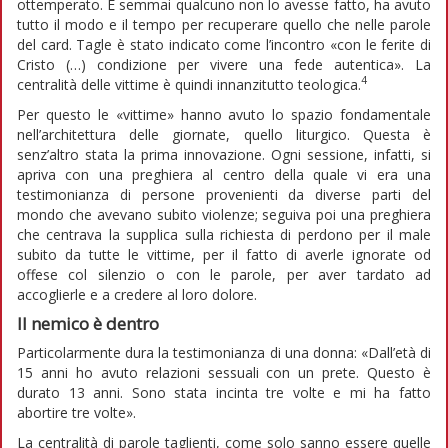
ottemperato. E semmai qualcuno non lo avesse fatto, ha avuto
tutto il modo e il tempo per recuperare quello che nelle parole
del card. Tagle è stato indicato come l’incontro «con le ferite di
Cristo (…) condizione per vivere una fede autentica». La
4
centralità delle vittime è quindi innanzitutto teologica.
Per questo le «vittime» hanno avuto lo spazio fondamentale
nell’architettura delle giornate, quello liturgico. Questa è
senz’altro stata la prima innovazione. Ogni sessione, infatti, si
apriva con una preghiera al centro della quale vi era una
testimonianza di persone provenienti da diverse parti del
mondo che avevano subito violenze; seguiva poi una preghiera
che centrava la supplica sulla richiesta di perdono per il male
subito da tutte le vittime, per il fatto di averle ignorate od
offese col silenzio o con le parole, per aver tardato ad
accoglierle e a credere al loro dolore.
Il nemico è dentro
Particolarmente dura la testimonianza di una donna: «Dall’età di
15 anni ho avuto relazioni sessuali con un prete. Questo è
durato 13 anni. Sono stata incinta tre volte e mi ha fatto
abortire tre volte».
La centralità di parole taglienti, come solo sanno essere quelle