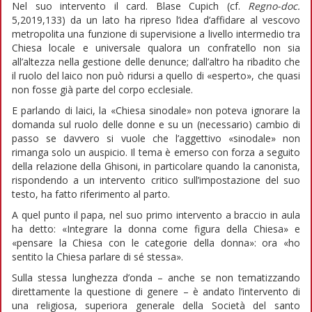
Nel suo intervento il card. Blase Cupich (cf.
Regno-doc.
5,2019,133) da un lato ha ripreso l’idea d’affidare al vescovo
metropolita una funzione di supervisione a livello intermedio tra
Chiesa locale e universale qualora un confratello non sia
all’altezza nella gestione delle denunce; dall’altro ha ribadito che
il ruolo del laico non può ridursi a quello di «esperto», che quasi
non fosse già parte del corpo ecclesiale.
E parlando di laici, la «Chiesa sinodale» non poteva ignorare la
domanda sul ruolo delle donne e su un (necessario) cambio di
passo se davvero si vuole che l’aggettivo «sinodale» non
rimanga solo un auspicio. Il tema è emerso con forza a seguito
della relazione della Ghisoni, in particolare quando la canonista,
rispondendo a un intervento critico sull’impostazione del suo
testo, ha fatto riferimento al parto.
A quel punto il papa, nel suo primo intervento a braccio in aula
ha detto: «Integrare la donna come figura della Chiesa» e
«pensare la Chiesa con le categorie della donna»: ora «ho
sentito la Chiesa parlare di sé stessa».
Sulla stessa lunghezza d’onda – anche se non tematizzando
direttamente la questione di genere – è andato l’intervento di
una religiosa, superiora generale della Società del santo