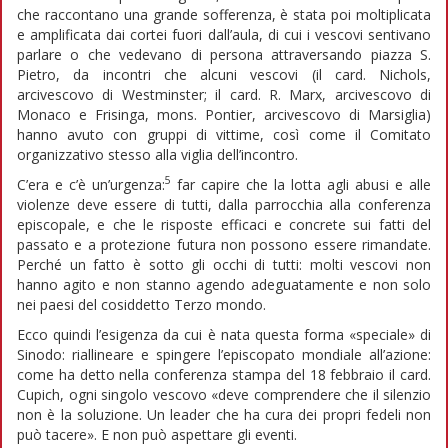
che raccontano una grande sofferenza, è stata poi moltiplicata
e amplificata dai cortei fuori dall’aula, di cui i vescovi sentivano
parlare o che vedevano di persona attraversando piazza S.
Pietro, da incontri che alcuni vescovi (il card. Nichols,
arcivescovo di Westminster; il card. R. Marx, arcivescovo di
Monaco e Frisinga, mons. Pontier, arcivescovo di Marsiglia)
hanno avuto con gruppi di vittime, così come il Comitato
organizzativo stesso alla viglia dell’incontro.
5
C’era e c’è un’urgenza:
far capire che la lotta agli abusi e alle
violenze deve essere di tutti, dalla parrocchia alla conferenza
episcopale, e che le risposte efficaci e concrete sui fatti del
passato e a protezione futura non possono essere rimandate.
Perché un fatto è sotto gli occhi di tutti: molti vescovi non
hanno agito e non stanno agendo adeguatamente e non solo
nei paesi del cosiddetto Terzo mondo.
Ecco quindi l’esigenza da cui è nata questa forma «speciale» di
Sinodo: riallineare e spingere l’episcopato mondiale all’azione:
come ha detto nella conferenza stampa del 18 febbraio il card.
Cupich, ogni singolo vescovo «deve comprendere che il silenzio
non è la soluzione. Un leader che ha cura dei propri fedeli non
può tacere». E non può aspettare gli eventi.