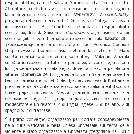
responsabilità», card. R. Salazar Gómez su «La Chiesa trafitta.
Affrontare i conflitti e agire con decisione» a cui sono seguiti i
lavori di gruppo e relazione in aula.
Venerdì 22
–
Accountability
:
preghiera, relazione dei cardd. O. Gracias su «Collegialità: inviati
in missione» e B.J. Cupich su «Sinodalità: responsabilità
condivisa», di Linda Ghisoni su «
Communio
: agire insieme» a cui
sono seguiti i lavori di gruppo e relazione in aula.
Sabato 23
–
Transparency
: preghiera, relazione di suor Veronica Openibo
shcj su «Essere disponibili: inviati nel mondo», del card. R. Marx
su «Una comunità di credenti trasparente», di Valentina Alazraki
su «Comunicazione: a tutte le persone»; a cui è seguita una
liturgia penitenziale in Sala Regia, dove ha preso la parola una
vittima.
Domenica 24
: liturgia eucaristica in Sala regia dove ha
tenuto l’omelia mons. M. Coleridge, arcivescovo di Brisbane e
presidente della Conferenza episcopale australiana e il discorso
finale papa Francesco. Mezza giornata era dedicata alla
discussione negli 11 gruppi linguistici, ciascuno con un
moderatore e un relatore: 4 di lingua inglese, 3 di italiano, 2 di
spagnolo, 2 di francese.
2
Il primo convegno organizzato per portare consapevolezza
nella curia vaticana e nella Chiesa universale sul tema delle
violenze è stato organizzato all’Università gregoriana nel 2012