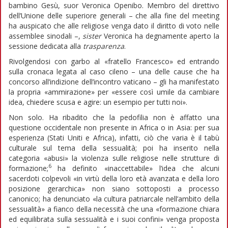
bambino Gesù, suor Veronica Openibo. Membro del direttivo
dell’Unione delle superiore generali – che alla fine del meeting
ha auspicato che alle religiose venga dato il diritto di voto nelle
assemblee sinodali –,
sister
Veronica ha degnamente aperto la
sessione dedicata alla
trasparenza
.
Rivolgendosi con garbo al «fratello Francesco» ed entrando
sulla cronaca legata al caso cileno – una delle cause che ha
concorso all’indizione dell’incontro vaticano – gli ha manifestato
la propria «ammirazione» per «essere così umile da cambiare
idea, chiedere scusa e agire: un esempio per tutti noi».
Non solo. Ha ribadito che la pedofilia non è affatto una
questione occidentale non presente in Africa o in Asia: per sua
esperienza (Stati Uniti e Africa), infatti, ciò che varia è il tabù
culturale sul tema della sessualità; poi ha inserito nella
categoria «abusi» la violenza sulle religiose nelle strutture di
6
formazione;
ha definito «inaccettabile» l’idea che alcuni
sacerdoti colpevoli «in virtù della loro età avanzata e della loro
posizione gerarchica» non siano sottoposti a processo
canonico; ha denunciato «la cultura patriarcale nell’ambito della
sessualità» a fianco della necessità che una «formazione chiara
ed equilibrata sulla sessualità e i suoi confini» venga proposta