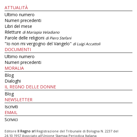
ATTUALITÀ
Ultimo numero
Numeri precedenti
Libri del mese
Riletture
di Mariapia Veladiano
Parole delle religioni
di Piero Stefani
"Io non mi vergogno del Vangelo"
di Luigi Accattoli
DOCUMENTI
Ultimo numero
Numeri precedenti
MORALIA
Blog
Dialoghi
IL REGNO DELLE DONNE
Blog
NEWSLETTER
Iscriviti
EMAIL
Scrivici
Editore
Il Regno srl
Registrazione del Tribunale di Bologna N. 2237 del
24.10.1957 Associato all’Unione Stampa Periodica Italiana