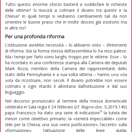
Tutto questo enorme sforzo basterà a soddisfare le richieste
delle vittime? Si riuscirà a colmare il divario tra queste e la
Chiesa? In quali tempi si vedranno cambiamenti tali da non
smentire le buone prassi che in molte diocesi già esistono ma
in altre no?
Per una profonda riforma
L’istituzione avrebbe necessità – lo abbiamo visto – d’interventi
di riforma. Già la forma stessa dell’assemblea lo ha reso palese.
Ma i tempi per farlo sono lunghi, troppo per le vittime. Esse – lo
ha ricordato in una conferenza stampa alla Camera dei deputati
Mark Rozzi, membro della Camera dei rappresentanti dello
stato della Pennsylvania e a sua volta vittima – hanno
una vita
sola
da ricostruire, non secoli. Il divario potrebbe non essere
colmato e ogni ritardo li allontana dall’istituzione e dal suo
linguaggio.
Nel discorso pronunciato al termine della messa domenicale
celebrata in Sala regia il 24 febbraio (cf.
Regno-doc.
5,2019,140)
9
papa Francesco ha dato una serie di indicazioni:
la tutela dei
minori come obiettivo primario; la «serietà impeccabile» come
stile per la Chiesa; una sua «vera purificazione»; l’accento sulla
«formazione»; l’attuazione delle linee guida;