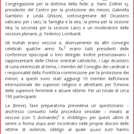
Congregazione per la dottrina della fede; p. Hans Zollner sj,
presidente del Centro per la protezione dei minori; Gabriella
Gambino e Linda Ghisoni, sottosegretarie del Dicastero
vaticano per i laici, la famiglia e la vita, la prima per la sezione
Vita, la seconda per la sezione Laici) e un moderatore delle
sessioni plenarie, p. Federico Lombardi.
Gli invitati erano vescovi e, diversamente da altri convegni
2
celebrati qualche anno fa,
erano tutti presidenti delle
conferenze episcopali o loro delegati. Inoltre presenziavano i
rappresentanti delle Chiese orientali cattoliche, i capi dicastero
di curia interessati al tema, i membri del Consiglio dei cardinali e
i responsabili della Pontificia commissione per la protezione dei
minori; a questi sono stati aggiungi 10 membri dell’Unione
internazionale dei superiori religiosi e altrettanti per l’Unione
delle superiore femminili e alcune vittime. Per un totale di circa
190 partecipanti.
La (breve) fase preparatoria prevedeva un questionario –
anch’esso consueto nella procedura sinodale – inviato ai
3
vescovi (con 5 domande)
e «l’obbligo» per questi ultimi di
venire a Roma
dopo
aver incontrato nelle proprie diocesi delle
vittime di violenze, obbligo al quale
quasi tutti
hanno