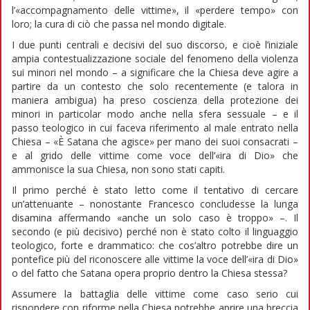
l’«accompagnamento delle vittime», il «perdere tempo» con
loro; la cura di ciò che passa nel mondo digitale.
I due punti centrali e decisivi del suo discorso, e cioè l’iniziale
ampia contestualizzazione sociale del fenomeno della violenza
sui minori nel mondo – a significare che la Chiesa deve agire a
partire da un contesto che solo recentemente (e talora in
maniera ambigua) ha preso coscienza della protezione dei
minori in particolar modo anche nella sfera sessuale – e il
passo teologico in cui faceva riferimento al male entrato nella
Chiesa – «È Satana che agisce» per mano dei suoi consacrati –
e al grido delle vittime come voce dell’«ira di Dio» che
ammonisce la sua Chiesa, non sono stati capiti.
Il primo perché è stato letto come il tentativo di cercare
un’attenuante – nonostante Francesco concludesse la lunga
disamina affermando «anche un solo caso è troppo» –. Il
secondo (e più decisivo) perché non è stato colto il linguaggio
teologico, forte e drammatico: che cos’altro potrebbe dire un
pontefice più del riconoscere alle vittime la voce dell’«ira di Dio»
o del fatto che Satana opera proprio dentro la Chiesa stessa?
Assumere la battaglia delle vittime come caso serio cui
rispondere con riforme nella Chiesa potrebbe aprire una breccia