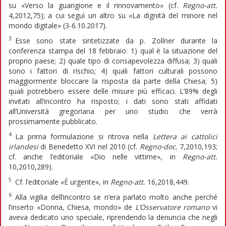
su «Verso la guarigione e il rinnovamento» (cf.
Regno-att.
4,2012,75); a cui seguì un altro su «La dignità del minore nel
mondo digitale» (3-6.10.2017).
3
Esse sono state sintetizzate da p. Zollner durante la
conferenza stampa del 18 febbraio: 1) qual è la situazione del
proprio paese; 2) quale tipo di consapevolezza diffusa; 3) quali
sono i fattori di rischio; 4) quali fattori culturali possono
maggiormente bloccare la risposta da parte della Chiesa; 5)
quali potrebbero essere delle misure più efficaci. L’89% degli
invitati all’incontro ha risposto; i dati sono stati affidati
all’Università gregoriana per uno studio che verrà
prossimamente pubblicato.
4
La prima formulazione si ritrova nella
Lettera ai cattolici
irlandesi
di Benedetto XVI nel 2010 (cf.
Regno-doc.
7,2010,193;
cf. anche l’editoriale «Dio nelle vittime», in
Regno-att.
10,2010,289).
5
Cf. l’editoriale «È urgente», in
Regno-att.
16,2018,449.
6
Alla vigilia dell’incontro se n’era parlato molto anche perché
l’inserto «Donna, Chiesa, mondo» de
L’Osservatore romano
vi
aveva dedicato uno speciale, riprendendo la denuncia che negli