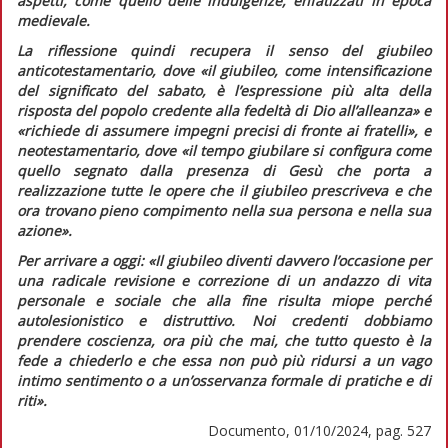
aspetti, come quello delle indulgenze, enfatizzati in epoca
medievale.
La riflessione quindi recupera il senso del giubileo
anticotestamentario, dove
«il giubileo, come intensificazione
del significato del sabato, è l’espressione più alta della
risposta del popolo credente alla fedeltà di Dio all’alleanza»
e
«richiede di assumere impegni precisi di fronte ai fratelli»
, e
neotestamentario, dove
«il tempo giubilare si configura come
quello segnato dalla presenza di Gesù che porta a
realizzazione tutte le opere che il giubileo prescriveva e che
ora trovano pieno compimento nella sua persona e nella sua
azione»
.
Per arrivare a oggi:
«Il giubileo diventi davvero l’occasione per
una radicale revisione e correzione di un andazzo di vita
personale e sociale che alla fine risulta miope perché
autolesionistico e distruttivo. Noi credenti dobbiamo
prendere coscienza, ora più che mai, che tutto questo è la
fede a chiederlo e che essa non può più ridursi a un vago
intimo sentimento o a un’osservanza formale di pratiche e di
riti»
.
Documento, 01/10/2024, pag. 527