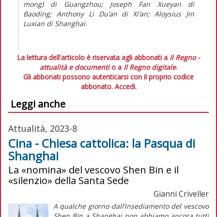
mong) di Guangzhou; Joseph Fan Xueyan di
Baoding; Anthony Li Du’an di Xi’an; Aloysius Jin
Luxian di Shanghai.
La lettura dell'articolo è riservata agli abbonati a
Il Regno -
attualità e documenti
o a
Il Regno digitale
.
Gli abbonati possono autenticarsi con il proprio codice
abbonato.
Accedi.
Leggi anche
Attualità, 2023-8
Cina - Chiesa cattolica: la Pasqua di
Shanghai
La «nomina» del vescovo Shen Bin e il
«silenzio» della Santa Sede
Gianni Criveller
A qualche giorno dall’insediamento del vescovo
Shen Bin a Shanghai non abbiamo ancora tutti