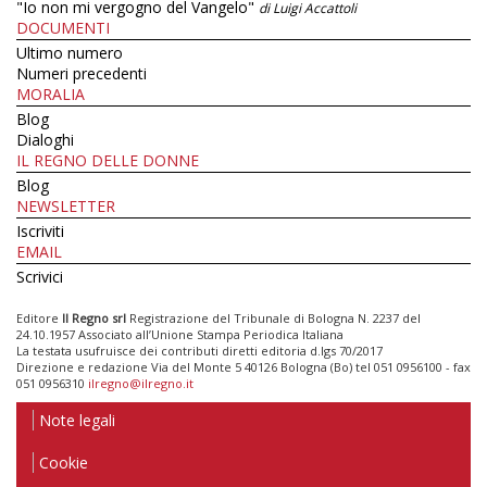
"Io non mi vergogno del Vangelo"
di Luigi Accattoli
DOCUMENTI
Ultimo numero
Numeri precedenti
MORALIA
Blog
Dialoghi
IL REGNO DELLE DONNE
Blog
NEWSLETTER
Iscriviti
EMAIL
Scrivici
Editore
Il Regno srl
Registrazione del Tribunale di Bologna N. 2237 del
24.10.1957 Associato all’Unione Stampa Periodica Italiana
La testata usufruisce dei contributi diretti editoria d.lgs 70/2017
Direzione e redazione Via del Monte 5 40126 Bologna (Bo) tel 051 0956100 - fax
051 0956310
ilregno@ilregno.it
Note legali
Cookie