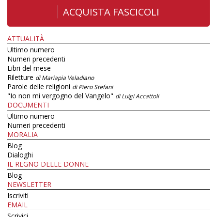
ACQUISTA FASCICOLI
ATTUALITÀ
Ultimo numero
Numeri precedenti
Libri del mese
Riletture
di Mariapia Veladiano
Parole delle religioni
di Piero Stefani
"Io non mi vergogno del Vangelo"
di Luigi Accattoli
DOCUMENTI
Ultimo numero
Numeri precedenti
MORALIA
Blog
Dialoghi
IL REGNO DELLE DONNE
Blog
NEWSLETTER
Iscriviti
EMAIL
Scrivici