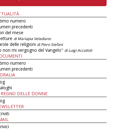
TTUALITÀ
ltimo numero
umeri precedenti
bri del mese
letture
di Mariapia Veladiano
role delle religioni
di Piero Stefani
o non mi vergogno del Vangelo"
di Luigi Accattoli
OCUMENTI
ltimo numero
umeri precedenti
ORALIA
log
aloghi
L REGNO DELLE DONNE
log
EWSLETTER
criviti
MAIL
rivici