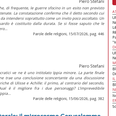
Piero Stefani
che, di frequente, le guerre sfocino in un esito non previsto
A
tenate. La constatazione conferma che il detto secondo cui
U
è da intendersi soprattutto come un invito poco ascoltato. Un
N
guardo è costituito dalla durata. Se si fosse saputo che le
Li
ro...
Ri
Parole delle religioni, 15/07/2026, pag. 446
Pa
"I
D
U
N
M
Piero Stefani
B
ocratici ve ne è uno intitolato Ippia minore. La parte finale
Di
one trae una conclusione sconcertante da una discussione
I
iche di Ulisse e Achille: il primo, al contrario del secondo,
B
ual è il migliore fra i due personaggi? L’imprevedibile
N
Ippia...
Is
Parole delle religioni, 15/06/2026, pag. 382
E
Sc