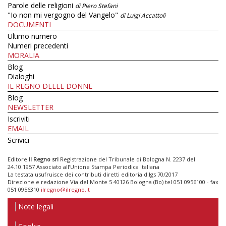
Parole delle religioni
di Piero Stefani
"Io non mi vergogno del Vangelo"
di Luigi Accattoli
DOCUMENTI
Ultimo numero
Numeri precedenti
MORALIA
Blog
Dialoghi
IL REGNO DELLE DONNE
Blog
NEWSLETTER
Iscriviti
EMAIL
Scrivici
Editore
Il Regno srl
Registrazione del Tribunale di Bologna N. 2237 del
24.10.1957 Associato all’Unione Stampa Periodica Italiana
La testata usufruisce dei contributi diretti editoria d.lgs 70/2017
Direzione e redazione Via del Monte 5 40126 Bologna (Bo) tel 051 0956100 - fax
051 0956310
ilregno@ilregno.it
Note legali