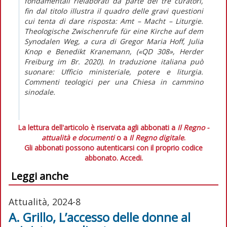
fondamentali rielaborati da parte dei tre curatori,
fin dal titolo illustra il quadro delle gravi questioni
cui tenta di dare risposta:
Amt – Macht – Liturgie.
Theologische Zwischenrufe für eine Kirche auf dem
Synodalen Weg
, a cura di Gregor Maria Hoff, Julia
Knop e Benedikt Kranemann, («QD 308», Herder
Freiburg im Br. 2020). In traduzione italiana può
suonare:
Ufficio ministeriale, potere e liturgia.
Commenti teologici per una Chiesa in cammino
sinodale
.
La lettura dell'articolo è riservata agli abbonati a
Il Regno -
attualità e documenti
o a
Il Regno digitale
.
Gli abbonati possono autenticarsi con il proprio codice
abbonato.
Accedi.
Leggi anche
Attualità, 2024-8
A. Grillo, L’accesso delle donne al