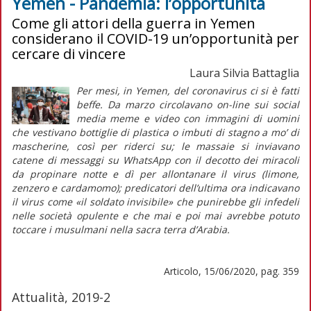
Yemen - Pandemia: l’opportunità
Come gli attori della guerra in Yemen
considerano il COVID-19 un’opportunità per
cercare di vincere
Laura Silvia Battaglia
Per mesi, in Yemen, del coronavirus ci si è fatti
beffe. Da marzo circolavano
on-line
sui
social
media
meme
e video con immagini di uomini
che vestivano bottiglie di plastica o imbuti di stagno a mo’ di
mascherine, così per riderci su; le massaie si inviavano
catene di messaggi su WhatsApp con il decotto dei miracoli
da propinare notte e dì per allontanare il virus (limone,
zenzero e cardamomo); predicatori dell’ultima ora indicavano
il virus come «il soldato invisibile» che punirebbe gli infedeli
nelle società opulente e che mai e poi mai avrebbe potuto
toccare i musulmani nella sacra terra d’Arabia.
Articolo, 15/06/2020, pag. 359
Attualità, 2019-2