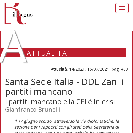
Toggl
navig
A
ATTUALITÀ
Attualità, 14/2021, 15/07/2021, pag. 409
Santa Sede Italia - DDL Zan: i
partiti mancano
I partiti mancano e la CEI è in crisi
Gianfranco Brunelli
Il 17 giugno scorso, attraverso le vie diplomatiche, la
sezione per i rapporti con gli stati della Segreteria di
stato vaticana, con una nota verbale ha comunicato