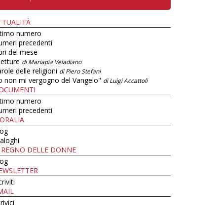
TTUALITÀ
ltimo numero
umeri precedenti
bri del mese
letture
di Mariapia Veladiano
role delle religioni
di Piero Stefani
o non mi vergogno del Vangelo"
di Luigi Accattoli
OCUMENTI
ltimo numero
umeri precedenti
ORALIA
log
aloghi
L REGNO DELLE DONNE
log
EWSLETTER
criviti
MAIL
rivici