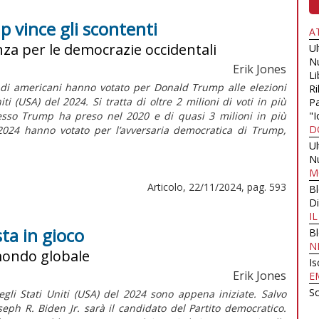
mp vince gli scontenti
A
nza per le democrazie occidentali
U
N
Erik Jones
Li
 di americani hanno votato per Donald Trump alle elezioni
Ri
iti (USA) del 2024. Si tratta di oltre 2 milioni di voti in più
Pa
tesso Trump ha preso nel 2020 e di quasi 3 milioni in più
"I
D
 2024 hanno votato per l’avversaria democratica di Trump,
U
N
M
Articolo, 22/11/2024, pag. 593
B
Di
I
sta in gioco
B
N
 mondo globale
Is
Erik Jones
E
Sc
egli Stati Uniti (USA) del 2024 sono appena iniziate. Salvo
oseph R. Biden Jr. sarà il candidato del Partito democratico.