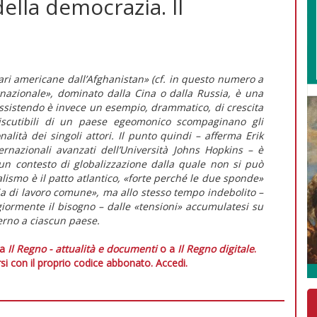
della democrazia. Il
itari americane dall’Afghanistan» (cf. in
questo numero
a
nazionale», dominato dalla Cina o dalla Russia, è una
assistendo è invece un esempio, drammatico, di crescita
iscutibili di un paese egeomonico scompaginano gli
nalità dei singoli attori. Il punto quindi – afferma Erik
ernazionali avanzati dell’Università Johns Hopkins – è
 un contesto di globalizzazione dalla quale non si può
lismo è il patto atlantico, «forte perché le due sponde»
ia di lavoro comune», ma allo stesso tempo indebolito –
ormente il bisogno – dalle «tensioni» accumulatesi su
terno a ciascun paese.
 a
Il Regno - attualità e documenti
o a
Il Regno digitale
.
si con il proprio codice abbonato.
Accedi.