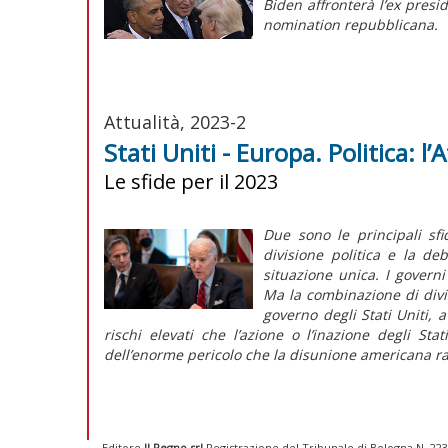
Biden affronterà l’ex presi
nomination
repubblicana.
Attualità, 2023-2
Stati Uniti - Europa. Politica: 
Le sfide per il 2023
Due sono le principali sfid
divisione politica e la de
situazione unica. I governi
Ma la combinazione di divi
governo degli Stati Uniti, 
rischi elevati che l’azione o l’inazione degli St
dell’enorme pericolo che la disunione americana r
Editore
Il Regno srl
Registrazione del Tribunale di Bologna N. 2237