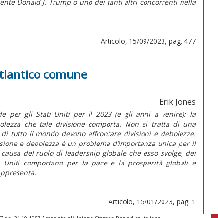
dente Donald J. Trump o uno dei tanti altri concorrenti nella
Articolo, 15/09/2023, pag. 477
l’Atlantico comune
Erik Jones
e per gli Stati Uniti per il 2023 (e gli anni a venire): la
bolezza che tale divisione comporta. Non si tratta di una
 di tutto il mondo devono affrontare divisioni e debolezze.
sione e debolezza è un problema d’importanza unica per il
a causa del ruolo di
leadership
globale che esso svolge, dei
ati Uniti comportano per la pace e la prosperità globali e
appresenta.
Articolo, 15/01/2023, pag. 1
 del 24.10.1957 Associato all’Unione Stampa Periodica Italiana