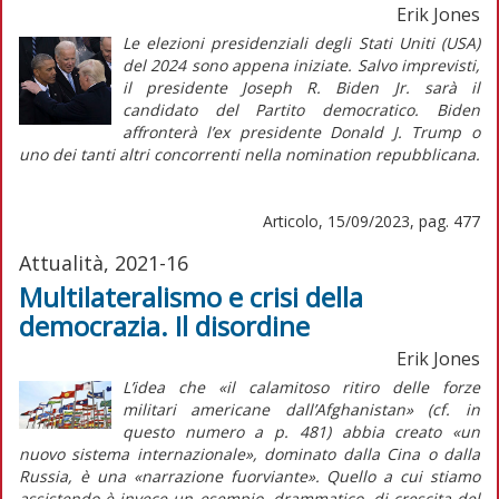
Erik Jones
Le elezioni presidenziali degli Stati Uniti (USA)
del 2024 sono appena iniziate. Salvo imprevisti,
il presidente Joseph R. Biden Jr. sarà il
candidato del Partito democratico. Biden
affronterà l’ex presidente Donald J. Trump o
uno dei tanti altri concorrenti nella
nomination
repubblicana.
Articolo, 15/09/2023, pag. 477
Attualità, 2021-16
Multilateralismo e crisi della
democrazia. Il disordine
Erik Jones
L’idea che «il calamitoso ritiro delle forze
militari americane dall’Afghanistan» (cf. in
questo numero
a p. 481) abbia creato «un
nuovo sistema internazionale», dominato dalla Cina o dalla
Russia, è una «narrazione fuorviante». Quello a cui stiamo
assistendo è invece un esempio, drammatico, di crescita del