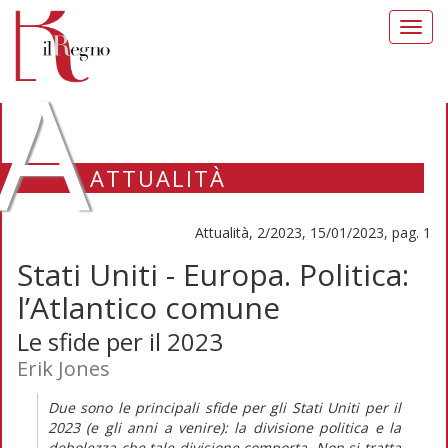
Toggl
navig
A
ATTUALITÀ
Attualità, 2/2023, 15/01/2023, pag. 1
Stati Uniti - Europa. Politica:
l’Atlantico comune
Le sfide per il 2023
Erik Jones
Due sono le principali sfide per gli Stati Uniti per il
2023 (e gli anni a venire): la divisione politica e la
debolezza che tale divisione comporta. Non si tratta