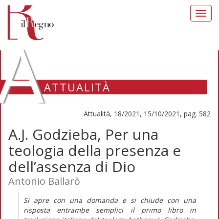
Toggl
navig
A
ATTUALITÀ
Attualità, 18/2021, 15/10/2021, pag. 582
A.J. Godzieba, Per una
teologia della presenza e
dell’assenza di Dio
Antonio Ballarò
Si apre con una domanda e si chiude con una
risposta entrambe semplici il primo libro in