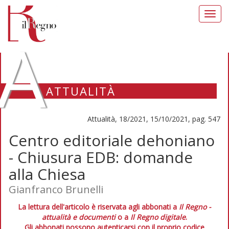
Toggl
navig
A
ATTUALITÀ
Attualità, 18/2021, 15/10/2021, pag. 547
Centro editoriale dehoniano
- Chiusura EDB: domande
alla Chiesa
Gianfranco Brunelli
La lettura dell'articolo è riservata agli abbonati a
Il Regno -
attualità e documenti
o a
Il Regno digitale
.
Gli abbonati possono autenticarsi con il proprio codice