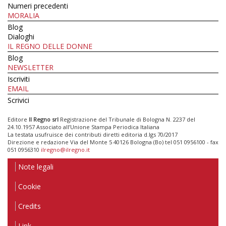
Numeri precedenti
MORALIA
Blog
Dialoghi
IL REGNO DELLE DONNE
Blog
NEWSLETTER
Iscriviti
EMAIL
Scrivici
Editore
Il Regno srl
Registrazione del Tribunale di Bologna N. 2237 del
24.10.1957 Associato all’Unione Stampa Periodica Italiana
La testata usufruisce dei contributi diretti editoria d.lgs 70/2017
Direzione e redazione Via del Monte 5 40126 Bologna (Bo) tel 051 0956100 - fax
051 0956310
ilregno@ilregno.it
Note legali
Cookie
Credits
Link