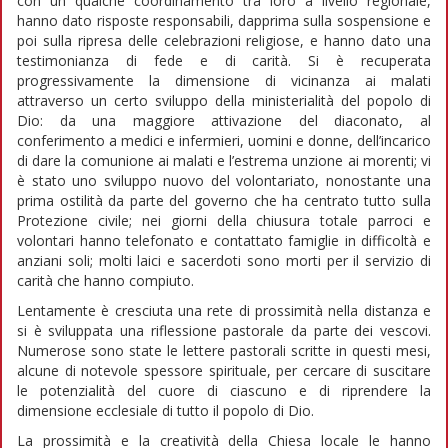
con un qualche coordinamento tra loro a livello regionale,
hanno dato risposte responsabili, dapprima sulla sospensione e
poi sulla ripresa delle celebrazioni religiose, e hanno dato una
testimonianza di fede e di carità. Si è recuperata
progressivamente la dimensione di vicinanza ai malati
attraverso un certo sviluppo della ministerialità del popolo di
Dio: da una maggiore attivazione del diaconato, al
conferimento a medici e infermieri, uomini e donne, dell’incarico
di dare la comunione ai malati e l’estrema unzione ai morenti; vi
è stato uno sviluppo nuovo del volontariato, nonostante una
prima ostilità da parte del governo che ha centrato tutto sulla
Protezione civile; nei giorni della chiusura totale parroci e
volontari hanno telefonato e contattato famiglie in difficoltà e
anziani soli; molti laici e sacerdoti sono morti per il servizio di
carità che hanno compiuto.
Lentamente è cresciuta una rete di prossimità nella distanza e
si è sviluppata una riflessione pastorale da parte dei vescovi.
Numerose sono state le lettere pastorali scritte in questi mesi,
alcune di notevole spessore spirituale, per cercare di suscitare
le potenzialità del cuore di ciascuno e di riprendere la
dimensione ecclesiale di tutto il popolo di Dio.
La prossimità e la creatività della Chiesa locale le hanno