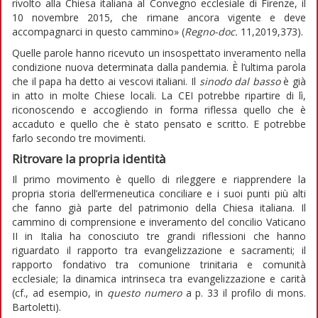
rivolto alla Chiesa italiana al Convegno ecclesiale di Firenze, il
10 novembre 2015, che rimane ancora vigente e deve
accompagnarci in questo cammino» (
Regno-doc.
11,2019,373).
Quelle parole hanno ricevuto un insospettato inveramento nella
condizione nuova determinata dalla pandemia. È l’ultima parola
che il papa ha detto ai vescovi italiani. Il
sinodo dal basso
è già
in atto in molte Chiese locali. La CEI potrebbe ripartire di lì,
riconoscendo e accogliendo in forma riflessa quello che è
accaduto e quello che è stato pensato e scritto. E potrebbe
farlo secondo tre movimenti.
Ritrovare la propria identità
Il primo movimento è quello di rileggere e riapprendere la
propria storia dell’ermeneutica conciliare e i suoi punti più alti
che fanno già parte del patrimonio della Chiesa italiana. Il
cammino di comprensione e inveramento del concilio Vaticano
II in Italia ha conosciuto tre grandi riflessioni che hanno
riguardato il rapporto tra evangelizzazione e sacramenti; il
rapporto fondativo tra comunione trinitaria e comunità
ecclesiale; la dinamica intrinseca tra evangelizzazione e carità
(cf., ad esempio, in
questo numero
a p. 33 il profilo di mons.
Bartoletti).