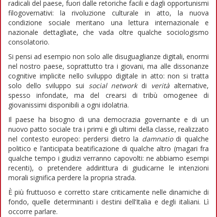
radicali del paese, fuori dalle retoriche facili e dagli opportunismi
filogovernativi: la rivoluzione culturale in atto, la nuova
condizione sociale meritano una lettura internazionale e
nazionale dettagliate, che vada oltre qualche sociologismo
consolatorio.
Si pensi ad esempio non solo alle disuguaglianze digitali, enormi
nel nostro paese, soprattutto tra i giovani, ma alle dissonanze
cognitive implicite nello sviluppo digitale in atto: non si tratta
solo dello sviluppo sui
social network
di
verità
alternative,
spesso infondate, ma del crearsi di tribù omogenee di
giovanissimi disponibili a ogni idolatria.
Il paese ha bisogno di una democrazia governante e di un
nuovo patto sociale tra i primi e gli ultimi della classe, realizzato
nel contesto europeo: perdersi dietro la
damnatio
di qualche
politico e l’anticipata beatificazione di qualche altro (magari fra
qualche tempo i giudizi verranno capovolti: ne abbiamo esempi
recenti), o pretendere addirittura di giudicarne le intenzioni
morali significa perdere la propria strada.
È più fruttuoso e corretto stare criticamente nelle dinamiche di
fondo, quelle determinanti i destini dell’Italia e degli italiani. Lì
occorre parlare.