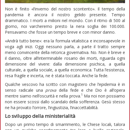
Non è finito «l’inverno del nostro scontento». Il tempo della
pandemia è ancora il nostro gelido presente. Tempo
drammatico. I morti a milioni nel mondo. Con il ritmo di 500 al
giorno, noi varcheremo presto la nera soglia dei 100.000.
Pensavamo che fosse un tempo breve e con minor danno.
«Andrà tutto bene»: era la formula vitalistica e inconsapevole in
voga agli inizi. Oggi nessuno parla, a parte il tratto sempre
meno convincente della retorica governativa. No. Non è breve e
il danno, oltre all’interminabile rosario dei morti, riguarda ogni
dimensione del vivere: dalla dimensione psichica, a quella
culturale, a quella sociale, a quella economica. Tutta l’esistenza,
resa fragile e incerta, ne è stata toccata. Anche la fede.
Qualche vescovo ha scritto con magistero che l’epidemia è in
senso radicale una
prova
della fede e che Dio è all’opera
1
mentre siamo nell’oscurità e nella prova.
Ma noi non possiamo
non essere scossi dallo scandalo della sofferenza. Gesù stesso
ne ha provato l’orrore, l’ingiustizia, l’inaccettabilità.
Lo sviluppo della ministerialità
Dopo un primo tempo di smarrimento, le Chiese locali, talora