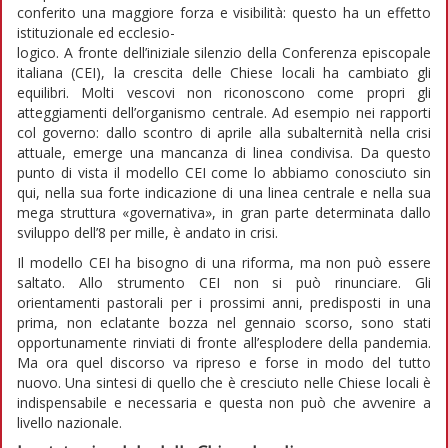
conferito una maggiore forza e visibilità: questo ha un effetto
istituzionale ed ecclesio-
logico. A fronte dell’iniziale silenzio della Conferenza episcopale
italiana (CEI), la crescita delle Chiese locali ha cambiato gli
equilibri. Molti vescovi non riconoscono come propri gli
atteggiamenti dell’organismo centrale. Ad esempio nei rapporti
col governo: dallo scontro di aprile alla subalternità nella crisi
attuale, emerge una mancanza di linea condivisa. Da questo
punto di vista il modello CEI come lo abbiamo conosciuto sin
qui, nella sua forte indicazione di una linea centrale e nella sua
mega struttura «governativa», in gran parte determinata dallo
sviluppo dell’8 per mille, è andato in crisi.
Il modello CEI ha bisogno di una riforma, ma non può essere
saltato. Allo strumento CEI non si può rinunciare. Gli
orientamenti pastorali per i prossimi anni, predisposti in una
prima, non eclatante bozza nel gennaio scorso, sono stati
opportunamente rinviati di fronte all’esplodere della pandemia.
Ma ora quel discorso va ripreso e forse in modo del tutto
nuovo. Una sintesi di quello che è cresciuto nelle Chiese locali è
indispensabile e necessaria e questa non può che avvenire a
livello nazionale.