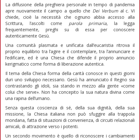
La diffusione della preghiera personale in tempo di pandemia
apre nuovamente il campo a quello che
Dei Verbum
al c. VI
chiede, cioè la necessità che ognuno abbia accesso alla
Scrittura, l’ascolti come
parola primaria
, la legga
frequentemente, preghi su di essa per conoscere
autenticamente Gesù.
Una comunità plasmata e unificata dall’eucaristia ritrova il
proprio equilibrio tra l’agire e il contemplare, tra l’annunciare e
l’edificare, ed è una Chiesa che difende il proprio annuncio
kerigmatico come forma di liberazione autentica.
Il tema della Chiesa forma della carità conosce in questi giorni
duri uno sviluppo necessario. Gesù ha annunciato il Regno sia
contrastando gli idoli, sia stando in mezzo alla gente «come
colui che serve». Non ha concepito la sua natura divina come
una rapina dell’umano.
Senza questa coscienza di sé, della sua dignità, della sua
missione, la Chiesa italiana non può sfuggire alla trappola
mondana, fatta di situazioni di convenienza, di circuiti relazionali
amicali, di attrazione verso i potenti.
Un secondo movimento è quello di riconoscere i cambiamenti