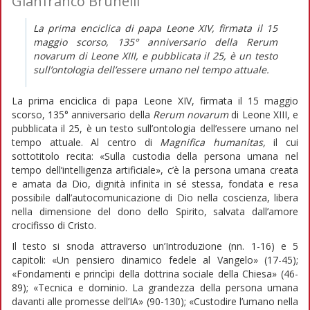
Gianfranco Brunelli
La prima enciclica di papa Leone XIV, firmata il 15
maggio scorso, 135° anniversario della
Rerum
novarum
di Leone XIII, e pubblicata il 25, è un testo
sull’ontologia dell’essere umano nel tempo attuale.
La prima enciclica di papa Leone XIV, firmata il 15 maggio
scorso, 135° anniversario della
Rerum novarum
di Leone XIII, e
pubblicata il 25, è un testo sull’ontologia dell’essere umano nel
tempo attuale. Al centro di
Magnifica humanitas,
il cui
sottotitolo recita: «Sulla custodia della persona umana nel
tempo dell’intelligenza artificiale», c’è la persona umana creata
e amata da Dio, dignità infinita in sé stessa, fondata e resa
possibile dall’autocomunicazione di Dio nella coscienza, libera
nella dimensione del dono dello Spirito, salvata dall’amore
crocifisso di Cristo.
Il testo si snoda attraverso un’Introduzione (nn. 1-16) e 5
capitoli: «Un pensiero dinamico fedele al Vangelo» (17-45);
«Fondamenti e princìpi della dottrina sociale della Chiesa» (46-
89); «Tecnica e dominio. La grandezza della persona umana
davanti alle promesse dell’IA» (90-130); «Custodire l’umano nella