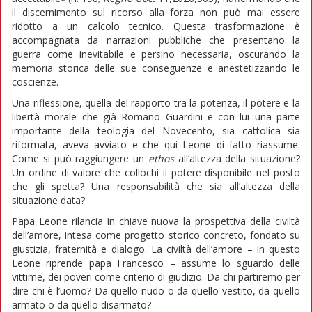
il discernimento sul ricorso alla forza non può mai essere
ridotto a un calcolo tecnico. Questa trasformazione è
accompagnata da narrazioni pubbliche che presentano la
guerra come inevitabile e persino necessaria, oscurando la
memoria storica delle sue conseguenze e anestetizzando le
coscienze.
Una riflessione, quella del rapporto tra la potenza, il potere e la
libertà morale che già Romano Guardini e con lui una parte
importante della teologia del Novecento, sia cattolica sia
riformata, aveva avviato e che qui Leone di fatto riassume.
Come si può raggiungere un
ethos
all’altezza della situazione?
Un ordine di valore che collochi il potere disponibile nel posto
che gli spetta? Una responsabilità che sia all’altezza della
situazione data?
Papa Leone rilancia in chiave nuova la prospettiva della civiltà
dell’amore, intesa come progetto storico concreto, fondato su
giustizia, fraternità e dialogo. La civiltà dell’amore – in questo
Leone riprende papa Francesco – assume lo sguardo delle
vittime, dei poveri come criterio di giudizio. Da chi partiremo per
dire chi è l’uomo? Da quello nudo o da quello vestito, da quello
armato o da quello disarmato?