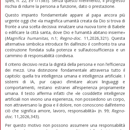
spes,
n. 22;
EV
1/1385). Senza questo riferimento, il progresso
rischia di ridurre la persona a funzione, dato o prestazione.
Questo impianto fondamentale appare al papa ancora più
urgente oggi che «la magnifica umanità creata da Dio si trova di
fronte a una scelta decisiva: innalzare una nuova torre di Babele
o edificare la città santa, dove Dio e l’umanità abitano insieme»
(
Magnifica humanitas,
n.1;
Regno-doc.
11,2026,321). Questa
alternativa simbolica introduce fin dall’inizio il confronto tra una
costruzione fondata sulla potenza e sull’autosufficienza e un
cammino di responsabilità condivisa.
Il criterio decisivo resta la dignità della persona e non l’efficienza
dei mezzi. Una distinzione fondamentale attraversa tutto il
capitolo: quella tra intelligenza umana e intelligenza artificiale. I
sistemi di IA, pur capaci d’imitare alcuni linguaggi e
comportamenti, restano estranei all’esperienza propriamente
umana. Il testo afferma infatti che «le cosiddette intelligenze
artificiali non vivono una esperienza, non possiedono un corpo,
non attraversano la gioia e il dolore, non conoscono dall’interno
ciò che significa amore, lavoro, responsabilità» (n. 99;
Regno-
doc.
11,2026,343).
Per questo motivo non possono assumere una responsabilità