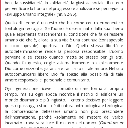
beni, la sussidiarietà, la solidarietà, la giustizia sociale. Il criterio
per verificare la bontà del progresso è analizzare se persegue lo
«sviluppo umano integrale» (nn. 82-85).
Quello di Leone è un testo che ha come centro ermeneutico
l’ontologia teologica. Se l’uomo è determinato dalla sua libertà
quale esperienza trascendentale, condizione che fa dell’essere
umano ciò che è, allora la sua vita è una continua (consapevole
o inconsapevole) apertura a Dio. Quella stessa libertà e
autodeterminazione rende la persona responsabile. L’uomo
perviene a se stesso quando mette se stesso per gli altri.
Quando fa questo, coglie a-tematicamente o esplicitamente
Dio come orizzonte, garanzia e radicalità di tale amore. Nel suo
autocomunicarsi libero Dio fa spazio alla possibilità di tale
amore responsabile, personale e comunitario.
Ogni generazione riceve il compito di dare forma al proprio
tempo, ma su ogni epoca incombe il rischio di edificare un
mondo disumano e più ingiusto. Il criterio decisivo per leggere
questo passaggio storico è di natura antropologica e teologica:
la comprensione dell’essere umano non può prescindere
dall’incarnazione, perché «solamente nel mistero del Verbo
incarnato trova vera luce il mistero dell’uomo» (
Gaudium et