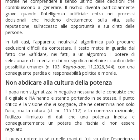
morale né comprendere il senso ultimo delle decisioni che
contribuiscono a generare. Il rischio diventa particolarmente
grave quando l’intelligenza artificiale entra nei processi
decisionali che incidono direttamente sulla vita, sulla
reputazione, sull’accesso alle opportunità e sui diritti delle
persone.
In tali casi, l’apparente neutralità algoritmica può produrre
esclusioni difficili da contestare. Il testo mette in guardia dal
fatto che «affidare, nei fatti, a un algoritmo il potere di
selezionare chi merita e chi no significa ridefinire i confini delle
possibilità umane» (n. 103;
Regno-doc.
11,2026,344), con una
conseguente perdita di responsabilità politica e morale.
Non abdicare alla cultura della potenza
Il papa non stigmatizza in negativo nessuna delle conquiste che
il digitale e l’IA hanno e stanno portando in se stesse. Il punto
critico è la visione che vi soggiace, che ne determina non solo
l’uso, ma la natura (cf. nn. 115-117) e la coerenza razionale,
l’utilizzo illimitato di dati che una potenza inedita e
conseguentemente un potere che rischia di non essere
regolato.
Il nuovo potere in sé o nelle mani di folli va oltre l’esperienza