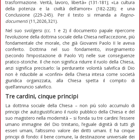
trasformazione. Verità, lavoro, libertà» (131-181); «La cultura
della potenza e la civiltà dell’amore» (182-228); e una
Conclusione (229-245). Per il testo si rimanda a
Regno-
documenti
(11,2026,321).
Nel suo svolgersi (cc. 1 e 2) il documento papale ripercorre
l’evoluzione della dottrina sociale della Chiesa nell’accezione, più
fondamentale che morale, che già Giovanni Paolo II le aveva
conferito. Dottrina nel suo fondamento, insegnamento
(secondo l’impostazione di Paolo VI) nelle sue conseguenze
pratico-storiche. Il che non significa ridurre il ruolo della Chiesa,
anzi significa precisarlo: la perdurante volontà salvifica di Dio
non è riducibile ai «confini» della Chiesa intesa come società
giuridica organizzata, alla Chiesa spetta il compito di
quell’annuncio salvifico.
Tre cardini, cinque principi
La dottrina sociale della Chiesa – non più solo accumulo di
principi che autogiustificano il ruolo pubblico della Chiesa e del
suo magistero nella modernità – si fonda su tre cardini: l’essere
umano immagine del Dio trinitario, l’eguale dignità di tutti gli
esseri umani, l’altissimo valore dei diritti umani. E ha cinque
principi di fondo: il bene comune, la destinazione universale dei