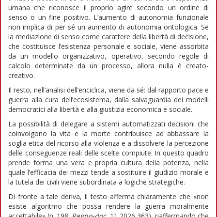
umana che riconosce il proprio agire secondo un ordine di
senso o un fine positivo. L’aumento di autonomia funzionale
non implica di per sé un aumento di autonomia ontologica. Se
la mediazione di senso come carattere della libertà di decisione,
che costituisce l’esistenza personale e sociale, viene assorbita
da un modello organizzativo, operativo, secondo regole di
calcolo determinate da un processo, allora nulla è creato-
creativo.
Il resto, nell’analisi dell’enciclica, viene da sé: dal rapporto pace e
guerra alla cura dell’ecosistema, dalla salvaguardia dei modelli
democratici alla libertà e alla giustizia economica e sociale.
La possibilità di delegare a sistemi automatizzati decisioni che
coinvolgono la vita e la morte contribuisce ad abbassare la
soglia etica del ricorso alla violenza e a dissolvere la percezione
delle conseguenze reali delle scelte compiute. In questo quadro
prende forma una vera e propria cultura della potenza, nella
quale l’efficacia dei mezzi tende a sostituire il giudizio morale e
la tutela dei civili viene subordinata a logiche strategiche.
Di fronte a tale deriva, il testo afferma chiaramente che «non
esiste algoritmo che possa rendere la guerra moralmente
accettabile» (n. 198;
Regno-doc.
11,2026,363), riaffermando che