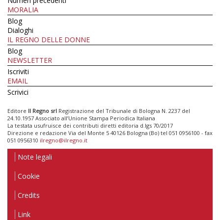
Numeri precedenti
MORALIA
Blog
Dialoghi
IL REGNO DELLE DONNE
Blog
NEWSLETTER
Iscriviti
EMAIL
Scrivici
Editore
Il Regno srl
Registrazione del Tribunale di Bologna N. 2237 del
24.10.1957 Associato all’Unione Stampa Periodica Italiana
La testata usufruisce dei contributi diretti editoria d.lgs 70/2017
Direzione e redazione Via del Monte 5 40126 Bologna (Bo) tel 051 0956100 - fax
051 0956310
ilregno@ilregno.it
Note legali
Cookie
Credits
Link