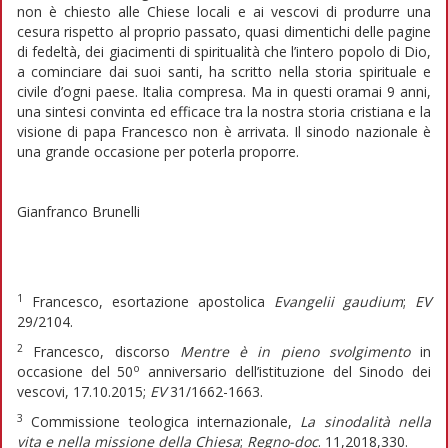
non è chiesto alle Chiese locali e ai vescovi di produrre una
cesura rispetto al proprio passato, quasi dimentichi delle pagine
di fedeltà, dei giacimenti di spiritualità che l’intero popolo di Dio,
a cominciare dai suoi santi, ha scritto nella storia spirituale e
civile d’ogni paese. Italia compresa. Ma in questi oramai 9 anni,
una sintesi convinta ed efficace tra la nostra storia cristiana e la
visione di papa Francesco non è arrivata. Il sinodo nazionale è
una grande occasione per poterla proporre.
Gianfranco Brunelli
1
Francesco, esortazione apostolica
Evangelii gaudium
;
EV
29/2104.
2
Francesco, discorso
Mentre è in pieno svolgimento
in
o
occasione del 50
anniversario dell’istituzione del Sinodo dei
vescovi, 17.10.2015;
EV
31/1662-1663.
3
Commissione teologica internazionale,
La sinodalità nella
vita e nella missione della Chiesa
;
Regno-doc
. 11,2018,330.