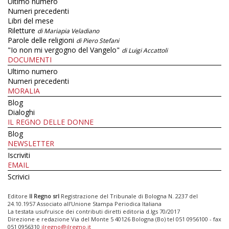
Ultimo numero
Numeri precedenti
Libri del mese
Riletture
di Mariapia Veladiano
Parole delle religioni
di Piero Stefani
"Io non mi vergogno del Vangelo"
di Luigi Accattoli
DOCUMENTI
Ultimo numero
Numeri precedenti
MORALIA
Blog
Dialoghi
IL REGNO DELLE DONNE
Blog
NEWSLETTER
Iscriviti
EMAIL
Scrivici
Editore
Il Regno srl
Registrazione del Tribunale di Bologna N. 2237 del
24.10.1957 Associato all’Unione Stampa Periodica Italiana
La testata usufruisce dei contributi diretti editoria d.lgs 70/2017
Direzione e redazione Via del Monte 5 40126 Bologna (Bo) tel 051 0956100 - fax
051 0956310
ilregno@ilregno.it