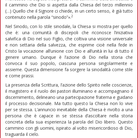
il cammino che Dio si aspetta dalla Chiesa del terzo millennio
(…) Quello che il Signore ci chiede, in un certo senso, è già tutto
2
contenuto nella parola “sinodo”».
Nel Sinodo, con lo stile sinodale, la Chiesa si mostra per quello
che è: una comunità di discepoli che riconosce l’iniziativa
salvifica di Dio nel suo Figlio, che coltiva una visione universale
e non settaria della salvezza, che esprime cioè nella fede in
Cristo la vocazione all’unione con Dio e all’unità in lui di tutto il
genere umano. Dunque è l’azione di Dio nella storia che
convoca il suo popolo, ciascuna persona singolarmente e
assieme. Questa dimensione fa sorgere la sinodalità come stile
e come prassi.
La presenza della Scrittura, l’azione dello Spirito nelle coscienze,
il magistero e il ruolo dei pastori illuminano e accompagnano il
discernimento, delineano una partecipazione fraterna e guidano
il processo decisionale. Ma tutto questo la Chiesa non lo vive
per se stessa. L’annuncio inevitabile della Chiesa è rivolto a una
persona che è capace in se stessa d’ascoltare nella storia
concreta della sua esperienza la parola del Dio libero. Questo
cammino con gli uomini, ispirato al volto misericordioso di Dio,
traguarda il cielo.