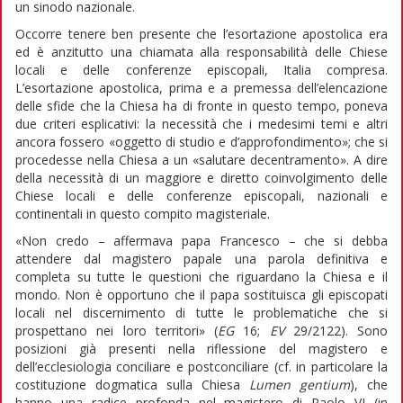
un sinodo nazionale.
Occorre tenere ben presente che l’esortazione apostolica era
ed è anzitutto una chiamata alla responsabilità delle Chiese
locali e delle conferenze episcopali, Italia compresa.
L’esortazione apostolica, prima e a premessa dell’elencazione
delle sfide che la Chiesa ha di fronte in questo tempo, poneva
due criteri esplicativi: la necessità che i medesimi temi e altri
ancora fossero «oggetto di studio e d’approfondimento»; che si
procedesse nella Chiesa a un «salutare decentramento». A dire
della necessità di un maggiore e diretto coinvolgimento delle
Chiese locali e delle conferenze episcopali, nazionali e
continentali in questo compito magisteriale.
«Non credo – affermava papa Francesco – che si debba
attendere dal magistero papale una parola definitiva e
completa su tutte le questioni che riguardano la Chiesa e il
mondo. Non è opportuno che il papa sostituisca gli episcopati
locali nel discernimento di tutte le problematiche che si
prospettano nei loro territori» (
EG
16;
EV
29/2122). Sono
posizioni già presenti nella riflessione del magistero e
dell’ecclesiologia conciliare e postconciliare (cf. in particolare la
costituzione dogmatica sulla Chiesa
Lumen gentium
), che
hanno una radice profonda nel magistero di Paolo VI (in