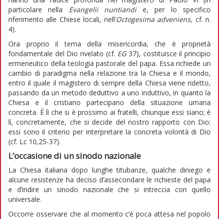
particolare nella
Evangelii nuntiandi
e, per lo specifico
riferimento alle Chiese locali, nell’
Octogesima adveniens,
cf. n.
4).
Ora proprio il tema della misericordia, che è proprietà
fondamentale del Dio rivelato (cf.
EG
37), costituisce il principio
ermeneutico della teologia pastorale del papa. Essa richiede un
cambio di paradigma nella relazione tra la Chiesa e il mondo,
entro il quale il magistero di sempre della Chiesa viene ridetto,
passando da un metodo deduttivo a uno induttivo, in quanto la
Chiesa e il cristiano partecipano della situazione umana
concreta. È lì che si è prossimo ai fratelli, chiunque essi siano; è
lì, concretamente, che si decide del nostro rapporto con Dio:
essi sono il criterio per interpretare la concreta volontà di Dio
(cf. Lc 10,25-37).
L’occasione di un sinodo nazionale
La Chiesa italiana dopo lunghe titubanze, qualche diniego e
alcune resistenze ha deciso d’assecondare le richieste del papa
e d’indire un sinodo nazionale che si intreccia con quello
universale.
Occorre osservare che al momento c’è poca attesa nel popolo