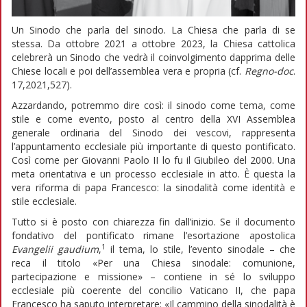
Un Sinodo che parla del sinodo. La Chiesa che parla di se
stessa. Da ottobre 2021 a ottobre 2023, la Chiesa cattolica
celebrerà un Sinodo che vedrà il coinvolgimento dapprima delle
Chiese locali e poi dell’assemblea vera e propria (cf.
Regno-doc
.
17,2021,527).
Azzardando, potremmo dire così: il sinodo come tema, come
stile e come evento, posto al centro della XVI Assemblea
generale ordinaria del Sinodo dei vescovi, rappresenta
l’appuntamento ecclesiale più importante di questo pontificato.
Così come per Giovanni Paolo II lo fu il Giubileo del 2000. Una
meta orientativa e un processo ecclesiale in atto. È questa la
vera riforma di papa Francesco: la sinodalità come identità e
stile ecclesiale.
Tutto si è posto con chiarezza fin dall’inizio. Se il documento
fondativo del pontificato rimane l’esortazione apostolica
1
Evangelii gaudium
,
il tema, lo stile, l’evento sinodale – che
reca il titolo «Per una Chiesa sinodale: comunione,
partecipazione e missione» – contiene in sé lo sviluppo
ecclesiale più coerente del concilio Vaticano II, che papa
Francesco ha saputo interpretare: «Il cammino della sinodalità è