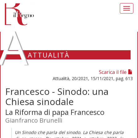
Toggl
navig
A
ATTUALITÀ
Scarica il file
Attualità, 20/2021, 15/11/2021, pag. 613
Francesco - Sinodo: una
Chiesa sinodale
La Riforma di papa Francesco
Gianfranco Brunelli
Un Sinodo che parla del sinodo. La Chiesa che parla