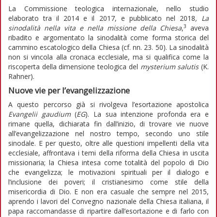
La Commissione teologica internazionale, nello studio
elaborato tra il 2014 e il 2017, e pubblicato nel 2018
, La
3
sinodalità nella vita e nella missione della Chiesa
,
aveva
ribadito e argomentato la sinodalità come forma storica del
cammino escatologico della Chiesa (cf. nn. 23. 50). La sinodalità
non si vincola alla cronaca ecclesiale, ma si qualifica come la
riscoperta della dimensione teologica del
mysterium salutis
(K.
Rahner).
Nuove vie per l’evangelizzazione
A questo percorso già si rivolgeva l’esortazione apostolica
Evangelii gaudium
(
EG
). La sua intenzione profonda era e
rimane quella, dichiarata fin dall’inizio, di trovare vie nuove
all’evangelizzazione nel nostro tempo, secondo uno stile
sinodale. E per questo, oltre alle questioni impellenti della vita
ecclesiale, affrontava i temi della riforma della Chiesa in uscita
missionaria; la Chiesa intesa come totalità del popolo di Dio
che evangelizza; le motivazioni spirituali per il dialogo e
l’inclusione dei poveri; il cristianesimo come stile della
misericordia di Dio. E non era casuale che sempre nel 2015,
aprendo i lavori del Convegno nazionale della Chiesa italiana, il
papa raccomandasse di ripartire dall’esortazione e di farlo con