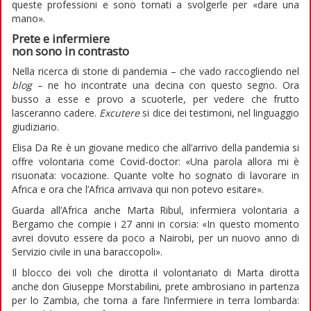
queste professioni e sono tornati a svolgerle per «dare una
mano».
Prete e infermiere
non sono in contrasto
Nella ricerca di storie di pandemia – che vado raccogliendo nel
blog
– ne ho incontrate una decina con questo segno. Ora
busso a esse e provo a scuoterle, per vedere che frutto
lasceranno cadere.
Excutere
si dice dei testimoni, nel linguaggio
giudiziario.
Elisa Da Re è un giovane medico che all’arrivo della pandemia si
offre volontaria come Covid-doctor: «Una parola allora mi è
risuonata: vocazione. Quante volte ho sognato di lavorare in
Africa e ora che l’Africa arrivava qui non potevo esitare».
Guarda all’Africa anche Marta Ribul, infermiera volontaria a
Bergamo che compie i 27 anni in corsia: «In questo momento
avrei dovuto essere da poco a Nairobi, per un nuovo anno di
Servizio civile in una baraccopoli».
Il blocco dei voli che dirotta il volontariato di Marta dirotta
anche don Giuseppe Morstabilini, prete ambrosiano in partenza
per lo Zambia, che torna a fare l’infermiere in terra lombarda: