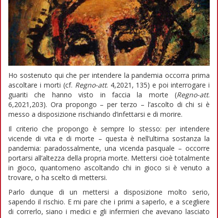
Ho sostenuto qui che per intendere la pandemia occorra prima
ascoltare i morti (cf.
Regno-att
. 4,2021, 135) e poi interrogare i
guariti che hanno visto in faccia la morte (
Regno-att
.
6,2021,203). Ora propongo – per terzo – l’ascolto di chi si è
messo a disposizione rischiando d’infettarsi e di morire.
Il criterio che propongo è sempre lo stesso: per intendere
vicende di vita e di morte – questa è nell’ultima sostanza la
pandemia: paradossalmente, una vicenda pasquale – occorre
portarsi all’altezza della propria morte. Mettersi cioè totalmente
in gioco, quantomeno ascoltando chi in gioco si è venuto a
trovare, o ha scelto di mettersi.
Parlo dunque di un mettersi a disposizione molto serio,
sapendo il rischio. E mi pare che i primi a saperlo, e a scegliere
di correrlo, siano i medici e gli infermieri che avevano lasciato