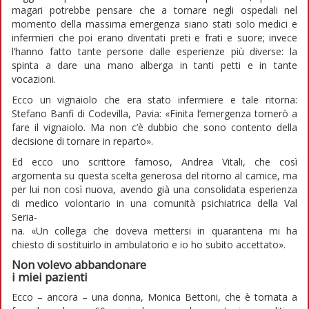
magari potrebbe pensare che a tornare negli ospedali nel
momento della massima emergenza siano stati solo medici e
infermieri che poi erano diventati preti e frati e suore; invece
l’hanno fatto tante persone dalle esperienze più diverse: la
spinta a dare una mano alberga in tanti petti e in tante
vocazioni.
Ecco un vignaiolo che era stato infermiere e tale ritorna:
Stefano Banfi di Codevilla, Pavia: «Finita l’emergenza tornerò a
fare il vignaiolo. Ma non c’è dubbio che sono contento della
decisione di tornare in reparto».
Ed ecco uno scrittore famoso, Andrea Vitali, che così
argomenta su questa scelta generosa del ritorno al camice, ma
per lui non così nuova, avendo già una consolidata esperienza
di medico volontario in una comunità psichiatrica della Val
Seria-
na. «Un collega che doveva mettersi in quarantena mi ha
chiesto di sostituirlo in ambulatorio e io ho subito accettato».
Non volevo abbandonare
i miei pazienti
Ecco – ancora – una donna, Monica Bettoni, che è tornata a