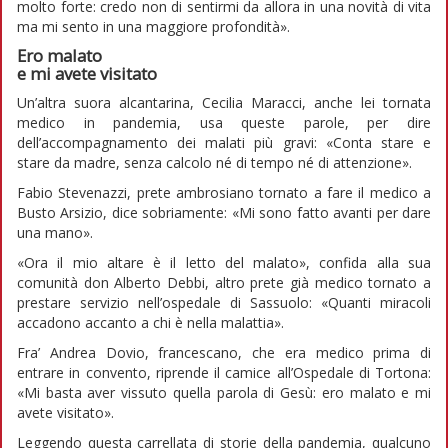
molto forte: credo non di sentirmi da allora in una novità di vita
ma mi sento in una maggiore profondità».
Ero malato
e mi avete visitato
Un’altra suora alcantarina, Cecilia Maracci, anche lei tornata
medico in pandemia, usa queste parole, per dire
dell’accompagnamento dei malati più gravi: «Conta stare e
stare da madre, senza calcolo né di tempo né di attenzione».
Fabio Stevenazzi, prete ambrosiano tornato a fare il medico a
Busto Arsizio, dice sobriamente: «Mi sono fatto avanti per dare
una mano».
«Ora il mio altare è il letto del malato», confida alla sua
comunità don Alberto Debbi, altro prete già medico tornato a
prestare servizio nell’ospedale di Sassuolo: «Quanti miracoli
accadono accanto a chi è nella malattia».
Fra’ Andrea Dovio, francescano, che era medico prima di
entrare in convento, riprende il camice all’Ospedale di Tortona:
«Mi basta aver vissuto quella parola di Gesù: ero malato e mi
avete visitato».
Leggendo questa carrellata di storie della pandemia, qualcuno