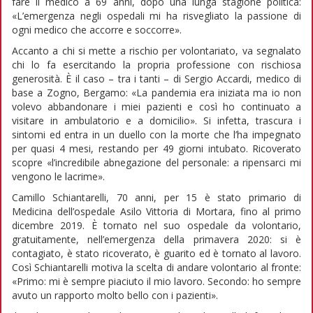
fare il medico a 69 anni, dopo una lunga stagione politica:
«L’emergenza negli ospedali mi ha risvegliato la passione di
ogni medico che accorre e soccorre».
Accanto a chi si mette a rischio per volontariato, va segnalato
chi lo fa esercitando la propria professione con rischiosa
generosità. È il caso – tra i tanti – di Sergio Accardi, medico di
base a Zogno, Bergamo: «La pandemia era iniziata ma io non
volevo abbandonare i miei pazienti e così ho continuato a
visitare in ambulatorio e a domicilio». Si infetta, trascura i
sintomi ed entra in un duello con la morte che l’ha impegnato
per quasi 4 mesi, restando per 49 giorni intubato. Ricoverato
scopre «l’incredibile abnegazione del personale: a ripensarci mi
vengono le lacrime».
Camillo Schiantarelli, 70 anni, per 15 è stato primario di
Medicina dell’ospedale Asilo Vittoria di Mortara, fino al primo
dicembre 2019. È tornato nel suo ospedale da volontario,
gratuitamente, nell’emergenza della primavera 2020: si è
contagiato, è stato ricoverato, è guarito ed è tornato al lavoro.
Così Schiantarelli motiva la scelta di andare volontario al fronte:
«Primo: mi è sempre piaciuto il mio lavoro. Secondo: ho sempre
avuto un rapporto molto bello con i pazienti».