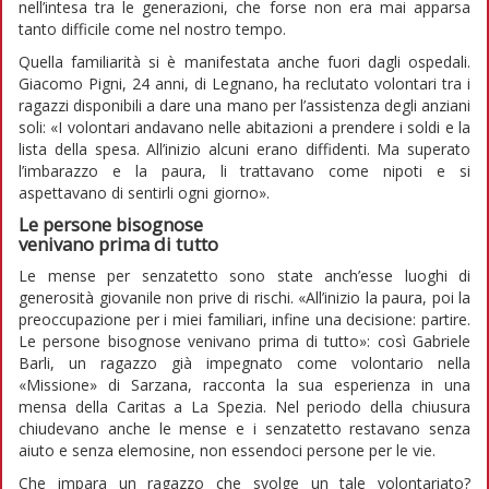
nell’intesa tra le generazioni, che forse non era mai apparsa
tanto difficile come nel nostro tempo.
Quella familiarità si è manifestata anche fuori dagli ospedali.
Giacomo Pigni, 24 anni, di Legnano, ha reclutato volontari tra i
ragazzi disponibili a dare una mano per l’assistenza degli anziani
soli: «I volontari andavano nelle abitazioni a prendere i soldi e la
lista della spesa. All’inizio alcuni erano diffidenti. Ma superato
l’imbarazzo e la paura, li trattavano come nipoti e si
aspettavano di sentirli ogni giorno».
Le persone bisognose
venivano prima di tutto
Le mense per senzatetto sono state anch’esse luoghi di
generosità giovanile non prive di rischi. «All’inizio la paura, poi la
preoccupazione per i miei familiari, infine una decisione: partire.
Le persone bisognose venivano prima di tutto»: così Gabriele
Barli, un ragazzo già impegnato come volontario nella
«Missione» di Sarzana, racconta la sua esperienza in una
mensa della Caritas a La Spezia. Nel periodo della chiusura
chiudevano anche le mense e i senzatetto restavano senza
aiuto e senza elemosine, non essendoci persone per le vie.
Che impara un ragazzo che svolge un tale volontariato?