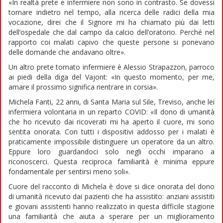
«In realtà prete e infermiere non sono in contrasto. Se dovessi
tornare indietro nel tempo, alla ricerca delle radici della mia
vocazione, direi che il Signore mi ha chiamato più dai letti
dell’ospedale che dal campo da calcio dell’oratorio. Perché nel
rapporto coi malati capivo che queste persone si ponevano
delle domande che andavano oltre».
Un altro prete tornato infermiere è Alessio Strapazzon, parroco
ai piedi della diga del Vajont: «In questo momento, per me,
amare il prossimo significa rientrare in corsia».
Michela Fanti, 22 anni, di Santa Maria sul Sile, Treviso, anche lei
infermiera volontaria in un reparto COVID: «Il dono di umanità
che ho ricevuto dai ricoverati mi ha aperto il cuore, mi sono
sentita onorata. Con tutti i dispositivi addosso per i malati è
praticamente impossibile distinguere un operatore da un altro.
Eppure loro guardandoci solo negli occhi imparano a
riconoscerci. Questa reciproca familiarità è minima eppure
fondamentale per sentirsi meno soli».
Cuore del racconto di Michela è dove si dice onorata del dono
di umanità ricevuto dai pazienti che ha assistito: anziani assistiti
e giovani assistenti hanno realizzato in questa difficile stagione
una familiarità che aiuta a sperare per un miglioramento