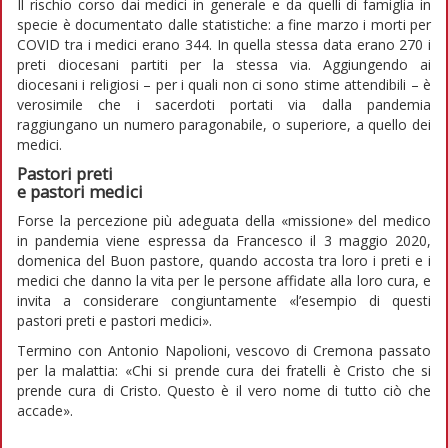
Il rischio corso dai medici in generale e da quelli di famiglia in
specie è documentato dalle statistiche: a fine marzo i morti per
COVID tra i medici erano 344. In quella stessa data erano 270 i
preti diocesani partiti per la stessa via. Aggiungendo ai
diocesani i religiosi – per i quali non ci sono stime attendibili – è
verosimile che i sacerdoti portati via dalla pandemia
raggiungano un numero paragonabile, o superiore, a quello dei
medici.
Pastori preti
e pastori medici
Forse la percezione più adeguata della «missione» del medico
in pandemia viene espressa da Francesco il 3 maggio 2020,
domenica del Buon pastore, quando accosta tra loro i preti e i
medici che danno la vita per le persone affidate alla loro cura, e
invita a considerare congiuntamente «l’esempio di questi
pastori preti e pastori medici».
Termino con Antonio Napolioni, vescovo di Cremona passato
per la malattia: «Chi si prende cura dei fratelli è Cristo che si
prende cura di Cristo. Questo è il vero nome di tutto ciò che
accade».