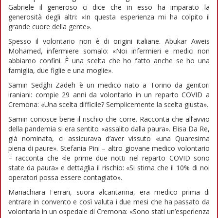
Gabriele il generoso ci dice che in esso ha imparato la
generosità degli altri: «In questa esperienza mi ha colpito il
grande cuore della gente».
Spesso il volontario non è di origini italiane. Abukar Aweis
Mohamed, infermiere somalo: «Noi infermieri e medici non
abbiamo confini. È una scelta che ho fatto anche se ho una
famiglia, due figlie e una moglie».
Samin Sedghi Zadeh è un medico nato a Torino da genitori
iraniani: compie 29 anni da volontario in un reparto COVID a
Cremona: «Una scelta difficile? Semplicemente la scelta giusta».
Samin conosce bene il rischio che corre. Racconta che all’avvio
della pandemia si era sentito «assalito dalla paura». Elisa Da Re,
già nominata, ci assicurava d’aver vissuto «una Quaresima
piena di paure». Stefania Pini – altro giovane medico volontario
– racconta che «le prime due notti nel reparto COVID sono
state da paura» e dettaglia il rischio: «Si stima che il 10% di noi
operatori possa essere contagiato».
Mariachiara Ferrari, suora alcantarina, era medico prima di
entrare in convento e così valuta i due mesi che ha passato da
volontaria in un ospedale di Cremona: «Sono stati un’esperienza