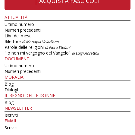
ACQUISTA FASCICOLI
ATTUALITÀ
Ultimo numero
Numeri precedenti
Libri del mese
Riletture
di Mariapia Veladiano
Parole delle religioni
di Piero Stefani
"Io non mi vergogno del Vangelo"
di Luigi Accattoli
DOCUMENTI
Ultimo numero
Numeri precedenti
MORALIA
Blog
Dialoghi
IL REGNO DELLE DONNE
Blog
NEWSLETTER
Iscriviti
EMAIL
Scrivici