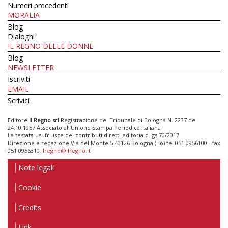
Numeri precedenti
MORALIA
Blog
Dialoghi
IL REGNO DELLE DONNE
Blog
NEWSLETTER
Iscriviti
EMAIL
Scrivici
Editore
Il Regno srl
Registrazione del Tribunale di Bologna N. 2237 del
24.10.1957 Associato all’Unione Stampa Periodica Italiana
La testata usufruisce dei contributi diretti editoria d.lgs 70/2017
Direzione e redazione Via del Monte 5 40126 Bologna (Bo) tel 051 0956100 - fax
051 0956310
ilregno@ilregno.it
Note legali
Cookie
Credits
Link