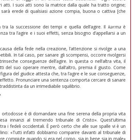
i atti. I suoi atti sono la matrice dalla quale ha tratto origine;
li sarà erede di qualsiasi azione compia, buona o cattiva [che
a tra la successione dei tempi e quella dell’agire. Il
karma
è
za tra l’agire e i suoi effetti, senza bisogno d’appellarsi a un
ausa della fede nella creazione, l’attenzione si rivolge a una
petibili. In tal caso, per sanare gli scompensi, occorre rivolgersi
inseche conseguenze dell’agire. In questa o nell’altra vita, il
utti del suo operare mentre, dall’altro, premia il giusto. Come
 figura del giudice attesta che, tra l’agire e le sue conseguenze,
 effetto. Pronunciare una sentenza comporta cercare di sanare
addistinta da un irrimediabile squilibrio.
?
gie ortodosse è di domandare una fine serena della propria vita
sa innanzi al tremendo tribunale di Cristo». Quest’ultima
ra i fedeli occidentali. È però certo che alle sue spalle vi è un
olino: «Tutti infatti dobbiamo comparire davanti al tribunale di
ere compiute quando si era nel corpo, sia in bene sia in male»