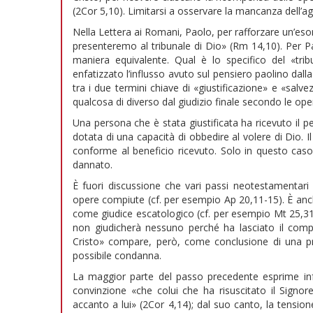
(2Cor 5,10). Limitarsi a osservare la mancanza dell’
Nella Lettera ai Romani, Paolo, per rafforzare un’esort
presenteremo al tribunale di Dio» (Rm 14,10). Per P
maniera equivalente. Qual è lo specifico del «tri
enfatizzato l’influsso avuto sul pensiero paolino dall
tra i due termini chiave di «giustificazione» e «salv
qualcosa di diverso dal giudizio finale secondo le ope
Una persona che è stata giustificata ha ricevuto il
dotata di una capacità di obbedire al volere di Dio. Il 
conforme al beneficio ricevuto. Solo in questo caso 
dannato.
È fuori discussione che vari passi neotestamentari 
opere compiute (cf. per esempio Ap 20,11-15). È anche
come giudice escatologico (cf. per esempio Mt 25,31-4
non giudicherà nessuno perché ha lasciato il compito
Cristo» compare, però, come conclusione di una pr
possibile condanna.
La maggior parte del passo precedente esprime infa
convinzione «che colui che ha risuscitato il Signo
accanto a lui» (2Cor 4,14); dal suo canto, la tension