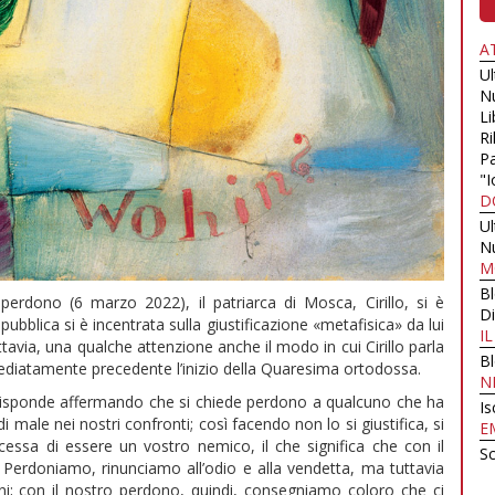
A
U
N
Li
Ri
Pa
"I
D
U
N
M
B
perdono (6 marzo 2022), il patriarca di Mosca, Cirillo, si è
Di
 pubblica si è incentrata sulla giustificazione «metafisica» da lui
I
ttavia, una qualche attenzione anche il modo in cui Cirillo parla
B
diatamente precedente l’inizio della Quaresima ortodossa.
N
e risponde affermando che si chiede perdono a qualcuno che ha
Is
 male nei nostri confronti; così facendo non lo si giustifica, si
E
essa di essere un vostro nemico, il che significa che con il
Sc
 Perdoniamo, rinunciamo all’odio e alla vendetta, ma tuttavia
ani; con il nostro perdono, quindi, consegniamo coloro che ci