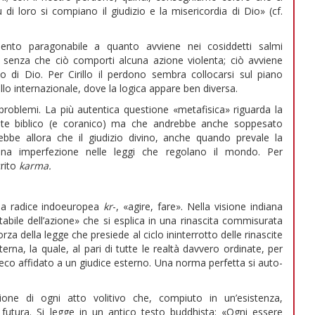
di loro si compiano il giudizio e la misericordia di Dio» (cf.
nto paragonabile a quanto avviene nei cosiddetti salmi
a senza che ciò comporti alcuna azione violenta; ciò avviene
o di Dio. Per Cirillo il perdono sembra collocarsi sul piano
lo internazionale, dove la logica appare ben diversa.
roblemi. La più autentica questione «metafisica» riguarda la
mente biblico (e coranico) ma che andrebbe anche soppesato
ebbe allora che il giudizio divino, anche quando prevale la
una imperfezione nelle leggi che regolano il mondo. Per
crito
karma.
lla radice indoeuropea
kr
-, «agire, fare». Nella visione indiana
abile dell’azione» che si esplica in una rinascita commisurata
orza della legge che presiede al ciclo ininterrotto delle rinascite
erna, la quale, al pari di tutte le realtà davvero ordinate, per
eco affidato a un giudice esterno. Una norma perfetta si auto-
zione di ogni atto volitivo che, compiuto in un’esistenza,
futura. Si legge in un antico testo buddhista: «Ogni essere