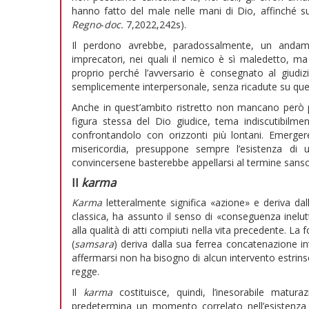
hanno fatto del male nelle mani di Dio, affinché su 
Regno
-
doc.
7,2022,242s).
Il perdono avrebbe, paradossalmente, un andame
imprecatori, nei quali il nemico è sì maledetto, m
proprio perché l’avversario è consegnato al giudizi
semplicemente interpersonale, senza ricadute su quel
Anche in quest’ambito ristretto non mancano però p
figura stessa del Dio giudice, tema indiscutibil
confrontandolo con orizzonti più lontani. Emerger
misericordia, presuppone sempre l’esistenza di 
convincersene basterebbe appellarsi al termine sans
Il
karma
Karma
letteralmente significa «azione» e deriva da
classica, ha assunto il senso di «conseguenza inelutt
alla qualità di atti compiuti nella vita precedente. La f
(
samsara
) deriva dalla sua ferrea concatenazione int
affermarsi non ha bisogno di alcun intervento estrins
regge.
Il
karma
costituisce, quindi, l’inesorabile matura
predetermina un momento correlato nell’esistenza 