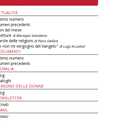
TTUALITÀ
ltimo numero
umeri precedenti
bri del mese
letture
di Mariapia Veladiano
role delle religioni
di Piero Stefani
o non mi vergogno del Vangelo"
di Luigi Accattoli
OCUMENTI
ltimo numero
umeri precedenti
ORALIA
log
aloghi
L REGNO DELLE DONNE
log
EWSLETTER
criviti
MAIL
rivici