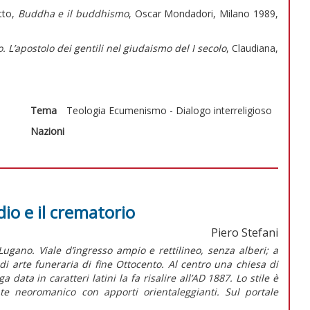
tto,
Buddha e il buddhismo
, Oscar Mondadori, Milano 1989,
o. L’apostolo dei gentili nel giudaismo del I secolo
, Claudiana,
Tema
Teologia
Ecumenismo - Dialogo interreligioso
Nazioni
io e il crematorio
Piero Stefani
gano. Viale d’ingresso ampio e rettilineo, senza alberi; a
i arte funeraria di fine Ottocento. Al centro una chiesa di
a data in caratteri latini la fa risalire all’AD 1887. Lo stile è
nte neoromanico con apporti orientaleggianti. Sul portale