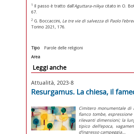
1
Il passo è tratto dall’
A
guttara-ni
k
ya
citato in O. Bo
67.
2
G. Boccaccini,
Le tre vie di salvezza di Paolo l’ebre
Torino 2021, 176.
Tipo
Parole delle religioni
Area
Leggi anche
Attualità, 2023-8
Resurgamus. La chiesa, il famed
Cimitero monumentale di Lu
fianco tombe, espressione d
rilevanti dimensioni; la lung
tipico dell’epoca, vagame
d’ingresso campeggia...