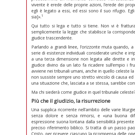
vivente è erede delle proprie azioni, l’erede dei propr
egli è legato a essi, ed essi sono il suo rifugio. Eg
1
sia]».
Qui tutto si lega e tutto si tiene. Non vi è frattur
semplicemente la legge che stabilisce la corrisponden
giudice trascendente.
Parlando a grandi linee, l’orizzonte muta quando, a c
serie di esistenze individuali considerate uniche e irri
a una terza dimensione non legata alle dirette e intr
giudice divino da un lato fa ricadere sull’empio i fr
avviene nei tribunali umani, anche in quello celeste la
non sussiste sempre uno stretto vincolo di causa ed
una situazione che, lasciata a se stessa, sarebbe contr
Ma chi siederà come giudice in quel tribunale celeste
Più che il giudizio, la risurrezione
Una supplica ricorrente nell’ambito delle varie litur
senza dolore e senza rimorsi, e «una buona dife
espressione suona lontana dalla sensibilità presente t
preciso riferimento biblico. Si tratta di un passo pa
Cristo, per ricevere ciascuno la ricompensa delle op