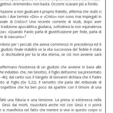
aggettivo «tremendo» non basta. Occorre scavare più a fondo.
azione a non giudicare il proprio fratello, afferma che «tutti ci
aolo i due termini «Dio» e «Cristo» non sono mai impiegati in
bunale di Cristo»? Una recente corrente di studi, dopo aver
a tradizione apocalittica giudaica, sottolinea la non equivalenza
ezza»: «Quando Paolo parla di giustificazione per fede, parla di
2
re di ciascuno».
 perdono per i peccati che aveva commesso in precedenza ed è
giudizio finale stabilirà se la vita successiva del fedele è stata
si dischiuderà per lui la vita eterna, se ciò non avviene sarà
affermano l’esistenza di un giudizio che avviene in base alle
 indubbio che, nei Sinottici, il Figlio dell’uomo sia presentato
6); dal canto suo il Vangelo di Giovanni dichiara che il Padre
 al Figlio (Gv 5,22). Il versetto che parla del «tribunale di
ospettiva che ha ben poco da spartire con il timore di una
tti una fiducia e una tensione. La prima si estrinseca nella
re Gesù dai morti, risusciterà anche noi con Gesù e ci porrà
e si manifesta nel fatto che mentre si vive in questo corpo si