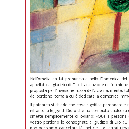
Nell’omelia da lui pronunciata nella Domenica del 
appellato al giudizio di Dio. L’attenzione dell’opinione
proposta per l’invasione russa dell’Ucraina; merita, tu
del perdono, tema a cui è dedicata la domenica imme
Il patriarca si chiede che cosa significa perdonare 
infranto la legge di Dio o che ha compiuto qualcosa di
smette semplicemente di odiarlo: «Quella persona c
vostro perdono lo consegnate al giudizio di Dio (…)
non possiamo cancellare là, nei cieli, gli errori um