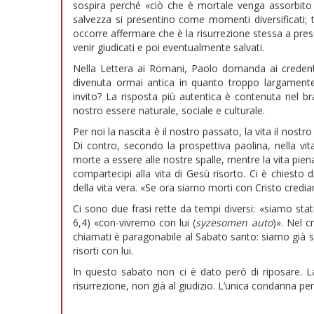
sospira perché «ciò che è mortale venga assorbito d
salvezza si presentino come momenti diversificati; t
occorre affermare che è la risurrezione stessa a pr
venir giudicati e poi eventualmente salvati.
Nella Lettera ai Romani, Paolo domanda ai credenti 
divenuta ormai antica in quanto troppo largament
invito? La risposta più autentica è contenuta nel br
nostro essere naturale, sociale e culturale.
Per noi la nascita è il nostro passato, la vita il nost
Di contro, secondo la prospettiva paolina, nella vit
morte a essere alle nostre spalle, mentre la vita pie
compartecipi alla vita di Gesù risorto. Ci è chiesto
della vita vera. «Se ora siamo morti con Cristo cred
Ci sono due frasi rette da tempi diversi: «siamo stati
6,4) «con-vivremo con lui (
syzesomen auto
)». Nel c
chiamati è paragonabile al Sabato santo: siamo già
risorti con lui.
In questo sabato non ci è dato però di riposare. La
risurrezione, non già al giudizio. L’unica condanna pen