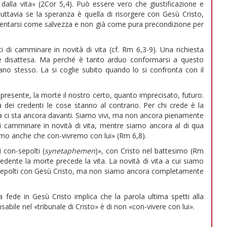
alla vita» (2Cor 5,4). Può essere vero che giustificazione e
uttavia se la speranza è quella di risorgere con Gesù Cristo,
esentarsi come salvezza e non già come pura precondizione per
di camminare in novità di vita (cf. Rm 6,3-9). Una richiesta
e disattesa. Ma perché è tanto arduo conformarsi a questo
ano stesso. La si coglie subito quando lo si confronta con il
ro presente, la morte il nostro certo, quanto imprecisato, futuro.
a dei credenti le cose stanno al contrario. Per chi crede è la
na ci sta ancora davanti. Siamo vivi, ma non ancora pienamente
 di camminare in novità di vita, mentre siamo ancora al di qua
iamo anche che con-vivremo con lui» (Rm 6,8).
 con-sepolti (
synetaphemen
)», con Cristo nel battesimo (Rm
redente la morte precede la vita. La novità di vita a cui siamo
 sepolti con Gesù Cristo, ma non siamo ancora completamente
 fede in Gesù Cristo implica che la parola ultima spetti alla
sabile nel «tribunale di Cristo» è di non «con-vivere con lui».