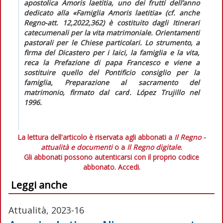
apostolica
Amoris laetitia
, uno dei frutti dell’anno
dedicato alla «Famiglia
Amoris laetitia
» (cf. anche
Regno-att.
12,2022,362) è costituito dagli
Itinerari
catecumenali per la vita matrimoniale. Orientamenti
pastorali per le Chiese particolari.
Lo strumento, a
firma del Dicastero per i laici, la famiglia e la vita,
reca la Prefazione di papa Francesco e viene a
sostituire quello del Pontificio consiglio per la
famiglia,
Preparazione al sacramento del
matrimonio
, firmato dal card. López Trujillo nel
1996.
La lettura dell'articolo è riservata agli abbonati a
Il Regno -
attualità e documenti
o a
Il Regno digitale
.
Gli abbonati possono autenticarsi con il proprio codice
abbonato.
Accedi.
Leggi anche
Attualità, 2023-16