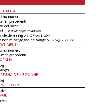
TTUALITÀ
ltimo numero
umeri precedenti
bri del mese
letture
di Mariapia Veladiano
role delle religioni
di Piero Stefani
o non mi vergogno del Vangelo"
di Luigi Accattoli
OCUMENTI
ltimo numero
umeri precedenti
ORALIA
log
aloghi
L REGNO DELLE DONNE
log
EWSLETTER
criviti
MAIL
rivici