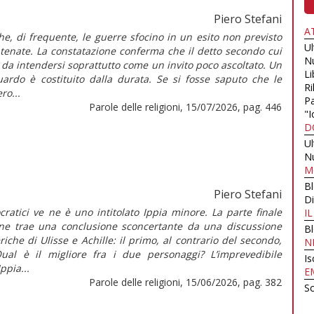
Piero Stefani
A
che, di frequente, le guerre sfocino in un esito non previsto
U
tenate. La constatazione conferma che il detto secondo cui
N
è da intendersi soprattutto come un invito poco ascoltato. Un
Li
guardo è costituito dalla durata. Se si fosse saputo che le
Ri
ro...
Pa
Parole delle religioni, 15/07/2026, pag. 446
"I
D
U
N
M
B
Piero Stefani
Di
ocratici ve ne è uno intitolato Ippia minore. La parte finale
I
one trae una conclusione sconcertante da una discussione
B
iche di Ulisse e Achille: il primo, al contrario del secondo,
N
ual è il migliore fra i due personaggi? L’imprevedibile
Is
Ippia...
E
Parole delle religioni, 15/06/2026, pag. 382
Sc