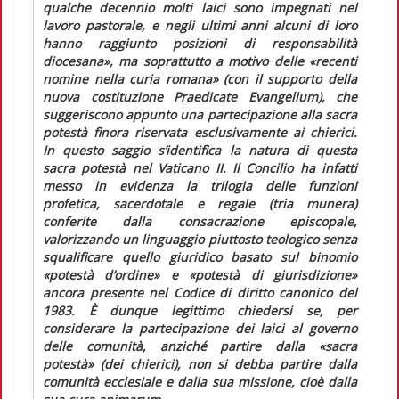
qualche decennio molti laici sono impegnati nel
lavoro pastorale, e negli ultimi anni alcuni di loro
hanno raggiunto posizioni di responsabilità
diocesana», ma soprattutto a motivo delle «recenti
nomine nella curia romana» (con il supporto della
nuova costituzione
Praedicate Evangelium
), che
suggeriscono appunto una partecipazione alla sacra
potestà finora riservata esclusivamente ai chierici.
In questo saggio s’identifica la natura di questa
sacra potestà nel Vaticano II. Il Concilio ha infatti
messo in evidenza la trilogia delle funzioni
profetica, sacerdotale e regale (
tria munera
)
conferite dalla consacrazione episcopale,
valorizzando un linguaggio piuttosto teologico senza
squalificare quello giuridico basato sul binomio
«potestà d’ordine» e «potestà di giurisdizione»
ancora presente nel
Codice di diritto canonico
del
1983. È dunque legittimo chiedersi se, per
considerare la partecipazione dei laici al governo
delle comunità, anziché partire dalla «sacra
potestà» (dei chierici), non si debba partire dalla
comunità ecclesiale e dalla sua missione, cioè dalla