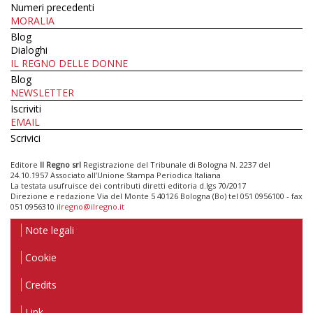
Numeri precedenti
MORALIA
Blog
Dialoghi
IL REGNO DELLE DONNE
Blog
NEWSLETTER
Iscriviti
EMAIL
Scrivici
Editore
Il Regno srl
Registrazione del Tribunale di Bologna N. 2237 del
24.10.1957 Associato all’Unione Stampa Periodica Italiana
La testata usufruisce dei contributi diretti editoria d.lgs 70/2017
Direzione e redazione Via del Monte 5 40126 Bologna (Bo) tel 051 0956100 - fax
051 0956310
ilregno@ilregno.it
Note legali
Cookie
Credits
Link