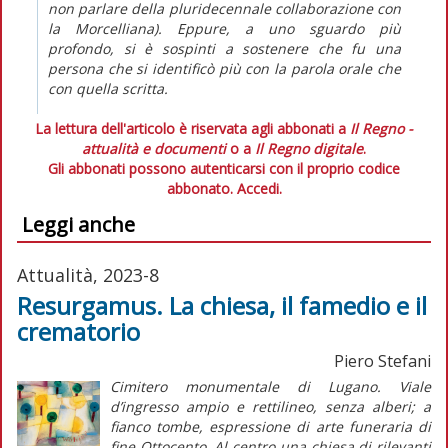
non parlare della pluridecennale collaborazione con
la Morcelliana). Eppure, a uno sguardo più
profondo, si è sospinti a sostenere che fu una
persona che si identificò più con la parola orale che
con quella scritta.
La lettura dell'articolo è riservata agli abbonati a
Il Regno -
attualità e documenti
o a
Il Regno digitale
.
Gli abbonati possono autenticarsi con il proprio codice
abbonato.
Accedi.
Leggi anche
Attualità, 2023-8
Resurgamus. La chiesa, il famedio e il
crematorio
Piero Stefani
Cimitero monumentale di Lugano. Viale
d’ingresso ampio e rettilineo, senza alberi; a
fianco tombe, espressione di arte funeraria di
fine Ottocento. Al centro una chiesa di rilevanti