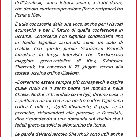
dell’Ucraina»; «una lettura amara, a tratti dura»,
che denota «un’incomprensione (forse reciproca) tra
Roma e Kiev.
È utile conoscerla dalla sua voce, anche per i risvolti
ecumenici e per il futuro di quella confessione in
Ucraina. Conoscerla non significa condividerla fino
in fondo. Significa assumerla come un dato di
realtà». Con queste parole Gianfranco Brunelli
introduce la lunga intervista che l’arcivescovo
maggiore greco-cattolico di Kiev, Sviatoslav
Shevchuk, ha concesso il 23 giugno scorso alla
testata ucraina online
Glavkom
.
«Dovremmo essere sempre più consapevoli e capire
quale ruolo ha il santo padre nel mondo e nella
Chiesa. Anche criticandolo come figli, diremo cosa ci
aspettiamo da lui come da nostro padre! Ogni sana
critica è utile e, significativamente, il papa ce la
permette, chiamandoci alla
parresia
, e l’ascolta!»,
dice rispondendo a una domanda sul rischio che i
fedeli greco-cattolici si allontanino da Roma.
Le parole dell’arcivescovo Shevchuk sono utili anche