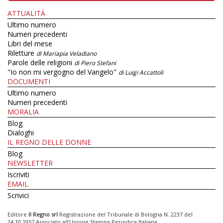
ATTUALITÀ
Ultimo numero
Numeri precedenti
Libri del mese
Riletture
di Mariapia Veladiano
Parole delle religioni
di Piero Stefani
"Io non mi vergogno del Vangelo"
di Luigi Accattoli
DOCUMENTI
Ultimo numero
Numeri precedenti
MORALIA
Blog
Dialoghi
IL REGNO DELLE DONNE
Blog
NEWSLETTER
Iscriviti
EMAIL
Scrivici
Editore
Il Regno srl
Registrazione del Tribunale di Bologna N. 2237 del
24.10.1957 Associato all’Unione Stampa Periodica Italiana