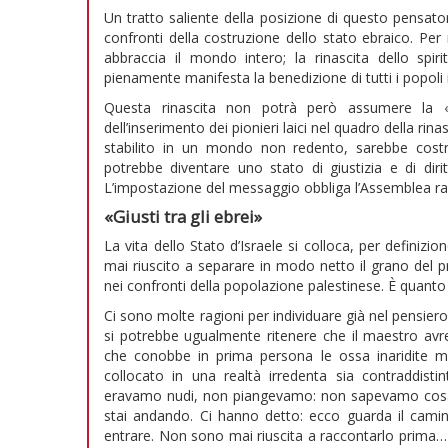
Un tratto saliente della posizione di questo pensatore
confronti della costruzione dello stato ebraico. Per
abbraccia il mondo intero; la rinascita dello spiri
pienamente manifesta la benedizione di tutti i popoli
Questa rinascita non potrà però assumere la «
dell’inserimento dei pionieri laici nel quadro della rina
stabilito in un mondo non redento, sarebbe costr
potrebbe diventare uno stato di giustizia e di di
L’impostazione del messaggio obbliga l’Assemblea rab
«Giusti tra gli ebrei»
La vita dello Stato d’Israele si colloca, per definizi
mai riuscito a separare in modo netto il grano del pro
nei confronti della popolazione palestinese. È quanto 
Ci sono molte ragioni per individuare già nel pensiero
si potrebbe ugualmente ritenere che il maestro a
che conobbe in prima persona le ossa inaridite 
collocato in una realtà irredenta sia contraddistin
eravamo nudi, non piangevamo: non sapevamo cosa 
stai andando. Ci hanno detto: ecco guarda il cami
entrare. Non sono mai riuscita a raccontarlo prima… 