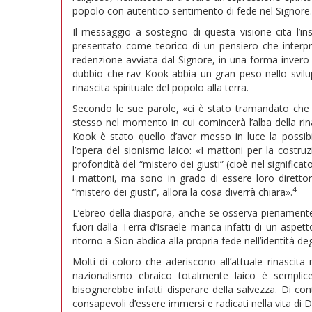
popolo con autentico sentimento di fede nel Signore.
Il messaggio a sostegno di questa visione cita l
presentato come teorico di un pensiero che interpr
redenzione avviata dal Signore, in una forma invero
dubbio che rav Kook abbia un gran peso nello sviluppo
rinascita spirituale del popolo alla terra.
Secondo le sue parole, «ci è stato tramandato che vi 
stesso nel momento in cui comincerà l’alba della rin
Kook è stato quello d’aver messo in luce la possibi
l’opera del sionismo laico: «I mattoni per la costr
profondità del “mistero dei giusti” (cioè nel signific
i mattoni, ma sono in grado di essere loro direttori
4
“mistero dei giusti”, allora la cosa diverrà chiara».
L’ebreo della diaspora, anche se osserva pienamente l
fuori dalla Terra d’Israele manca infatti di un aspett
ritorno a Sion abdica alla propria fede nell’identità d
Molti di coloro che aderiscono all’attuale rinascita 
nazionalismo ebraico totalmente laico è semplic
bisognerebbe infatti disperare della salvezza. Di cont
consapevoli d’essere immersi e radicati nella vita di D