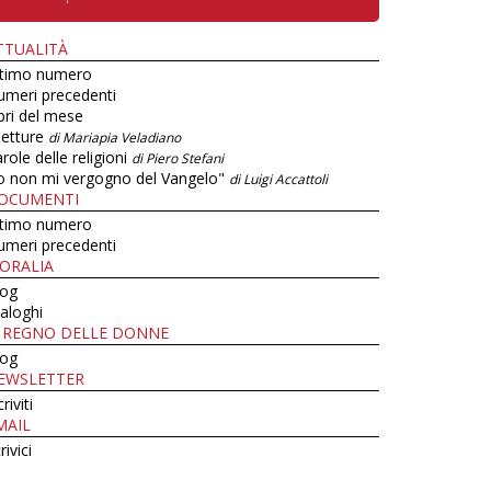
TTUALITÀ
ltimo numero
umeri precedenti
bri del mese
letture
di Mariapia Veladiano
role delle religioni
di Piero Stefani
o non mi vergogno del Vangelo"
di Luigi Accattoli
OCUMENTI
ltimo numero
umeri precedenti
ORALIA
log
aloghi
L REGNO DELLE DONNE
log
EWSLETTER
criviti
MAIL
rivici