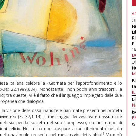
A
U
N
Li
Ri
Pa
"I
D
U
N
M
B
esa italiana celebra la «Giornata per l’approfondimento e lo
Di
-att
. 22,1989,634). Nonostante i non pochi anni trascorsi, la
I
; tra queste, vi è il fatto che il linguaggio impiegato dalle due
B
erogenea che dialogica.
N
a visione delle ossa inaridite e rianimate presenti nel profeta
Is
vivere?» (Ez 37,1-14). Il messaggio dei vescovi è riassumibile
E
fedeli sia per la società nel suo complesso, da un tempo di
Sc
ioni felici». Nel testo non traspare alcun riferimento né alla
1
quella nazionale presente nel messaggio dei rabbini.
Va però