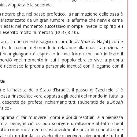
più sviluppata è la seconda.
 fa notare che, nel passo profetico, la rianimazione delle ossa è
caratterizzato da un gran rumore, si afferma che nervi e carne
on esse; nel momento successivo irrompe invece lo spirito e i
 un esercito molto numeroso (Ez 37,8-10).
retato, (in un recente saggio a cura di rav Yaakov Hayat) come
tra le nazioni del mondo in relazione alla rinascita nazionale
i ricongiungono è espresso in una forma che può indicare il
perciò «nel momento in cui il popolo ebraico vive la propria
è riconosce la propria personale identità con il legame con il
te
h
e la nascita dello Stato d’Israele, il passo di Ezechiele si è
 ossa rinsecchite «era apparsa agli occhi del mondo in tutta la
 descritte dal profeta, richiamano tutti i superstiti della
Shoah
raico».
rima di far muovere i corpi e poi di restituirli alla pienezza
lto al bene; in ciò «si può scorgere un’allusione al fatto che il
uppato come movimento sostanzialmente privo di connotazione
ituale più profonda, in grado di coinvolgere pienamente tutto il