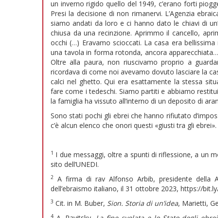
un inverno rigido quello del 1949, c’erano forti piog
Presi la decisione di non rimanervi. L’Agenzia ebr
siamo andati da loro e ci hanno dato le chiavi di un
chiusa da una recinzione. Aprimmo il cancello, ap
occhi (…) Eravamo scioccati. La casa era bellissima 
una tavola in forma rotonda, ancora apparecchiata… 
Oltre alla paura, non riuscivamo proprio a guarda
ricordava di come noi avevamo dovuto lasciare la casa
calci nel ghetto. Qui era esattamente la stessa si
fare come i tedeschi. Siamo partiti e abbiamo restitu
la famiglia ha vissuto all’interno di un deposito di aran
Sono stati pochi gli ebrei che hanno rifiutato d’impo
c’è alcun elenco che onori questi «giusti tra gli ebrei».
1
I due messaggi, oltre a spunti di riflessione, a un m
sito dell’UNEDI.
2
A firma di rav Alfonso Arbib, presidente della 
dell’ebraismo italiano, il 31 ottobre 2023, https://bit.l
3
Cit. in M. Buber,
Sion. Storia di un’idea
, Marietti, 
4
A. Ravitsky,
La fine svelata e lo Stato degli ebre