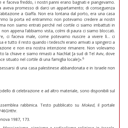
ge e faceva freddo, i nostri panni erano bagnati e piangevamo.
aica aveva promesso di darci un appartamento; di conseguenza
’abitazione a Giaffa. Non era lontana dal porto, era una casa
rimmo la porta ed entrammo: non potevamo credere ai nostri
ma non siamo entrati perché nel cortile ci siamo imbattuti in
non appena l’abbiamo vista, colmi di paura ci siamo bloccati.
re, ci faceva male, come potevamo riuscire a vivere lì… ci
 e tutto il resto quando i tedeschi erano arrivati a spingerci a
tuazione e non era nostra intenzione rimanere. Non volevamo
ito la chiave e siamo rimasti a Nachlat [a sud di Tel Aviv, dove
6
ce situato nel cortile di una famiglia locale]».
ssessarsi di una casa palestinese abbandonata e in Israele non
odello di celebrazione e ad altro materiale, sono disponibili sul
Assemblea rabbinica. Testo pubblicato su
Moked
, il portale
y/46GHthr.
Genova 1987, 173.
i. Messianismo, sionismo e radicalismo religioso in Israele
,