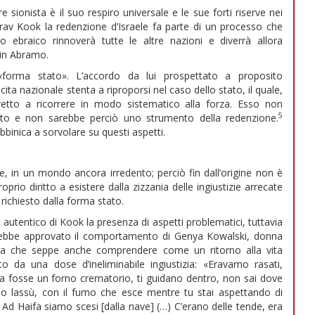
 sionista è il suo respiro universale e le sue forti riserve nei
 rav Kook la redenzione d’Israele fa parte di un processo che
to ebraico rinnoverà tutte le altre nazioni e diverrà allora
 in Abramo.
forma stato». L’accordo da lui prospettato a proposito
scita nazionale stenta a riproporsi nel caso dello stato, il quale,
etto a ricorrere in modo sistematico alla forza. Esso non
5
ritto e non sarebbe perciò uno strumento della redenzione.
binica a sorvolare su questi aspetti.
one, in un mondo ancora irredento; perciò fin dall’origine non è
prio diritto a esistere dalla zizzania delle ingiustizie arrecate
richiesto dalla forma stato.
 autentico di Kook la presenza di aspetti problematici, tuttavia
vrebbe approvato il comportamento di Genya Kowalski, donna
ma che seppe anche comprendere come un ritorno alla vita
to da una dose d’ineliminabile ingiustizia: «Eravamo rasati,
fosse un forno crematorio, ti guidano dentro, non sai dove
no lassù, con il fumo che esce mentre tu stai aspettando di
Ad Haifa siamo scesi [dalla nave] (…) C’erano delle tende, era