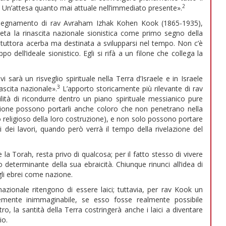
2
 Un’attesa quanto mai attuale nell’immediato presente».
’insegnamento di rav Avraham Izhak Kohen Kook (1865-1935),
eta la rinascita nazionale sionistica come primo segno della
 tuttora acerba ma destinata a svilupparsi nel tempo. Non c’è
 dell’ideale sionistico. Egli si rifà a un filone che collega la
sarà un risveglio spirituale nella Terra d’Israele e in Israele
3
ascita nazionale».
L’apporto storicamente più rilevante di rav
lità di ricondurre dentro un piano spirituale messianico pure
uzione possono portarli anche coloro che non penetrano nella
ato religioso della loro costruzione), e non solo possono portare
 dei lavori, quando però verrà il tempo della rivelazione del
a Torah, resta privo di qualcosa; per il fatto stesso di vivere
o determinante della sua ebraicità. Chiunque rinunci all’idea di
egli ebrei come nazione.
nazionale ritengono di essere laici; tuttavia, per rav Kook un
emente inimmaginabile, se esso fosse realmente possibile
ro, la santità della Terra costringerà anche i laici a diventare
io.