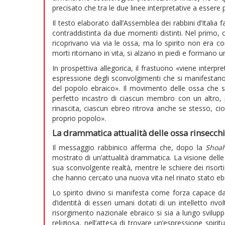
precisato che tra le due linee interpretative a essere 
Il testo elaborato dall’Assemblea dei rabbini d’Italia
contraddistinta da due momenti distinti. Nel primo, 
ricoprivano via via le ossa, ma lo spirito non era c
morti ritornano in vita, si alzano in piedi e formano
In prospettiva allegorica, il frastuono «viene interp
espressione degli sconvolgimenti che si manifestano 
del popolo ebraico». Il movimento delle ossa che s
perfetto incastro di ciascun membro con un altro, 
rinascita, ciascun ebreo ritrova anche se stesso, cio
proprio popolo».
La drammatica attualità delle ossa rinsecchi
Il messaggio rabbinico afferma che, dopo la
Shoa
mostrato di un’attualità drammatica. La visione delle
sua sconvolgente realtà, mentre le schiere dei risorti,
che hanno cercato una nuova vita nel rinato stato eb
Lo spirito divino si manifesta come forza capace dapp
d’identità di esseri umani dotati di un intelletto rivo
risorgimento nazionale ebraico si sia a lungo svil
religiosa, nell’attesa di trovare un’espressione spir