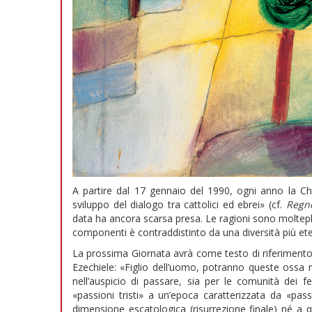
A partire dal 17 gennaio del 1990, ogni anno la Chi
sviluppo del dialogo tra cattolici ed ebrei» (cf.
Regno
data ha ancora scarsa presa. Le ragioni sono molteplici
componenti è contraddistinto da una diversità più et
La prossima Giornata avrà come testo di riferimento l
Ezechiele: «Figlio dell’uomo, potranno queste ossa ri
nell’auspicio di passare, sia per le comunità dei 
«passioni tristi» a un’epoca caratterizzata da «pass
dimensione escatologica (risurrezione finale) né a 