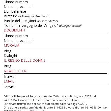
Ultimo numero
Numeri precedenti
Libri del mese
Riletture
di Mariapia Veladiano
Parole delle religioni
di Piero Stefani
"Io non mi vergogno del Vangelo"
di Luigi Accattoli
DOCUMENTI
Ultimo numero
Numeri precedenti
MORALIA
Blog
Dialoghi
IL REGNO DELLE DONNE
Blog
NEWSLETTER
Iscriviti
EMAIL
Scrivici
Editore
Il Regno srl
Registrazione del Tribunale di Bologna N. 2237 del
24.10.1957 Associato all’Unione Stampa Periodica Italiana
La testata usufruisce dei contributi diretti editoria d.lgs 70/2017
Direzione e redazione Via del Monte 5 40126 Bologna (Bo) tel 051 0956100 - fax