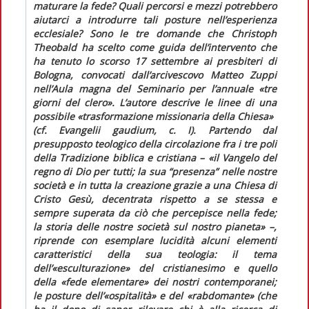
maturare la fede? Quali
percorsi e mezzi
potrebbero
aiutarci a introdurre tali posture nell’esperienza
ecclesiale? Sono le tre domande che Christoph
Theobald ha scelto come guida dell’intervento che
ha tenuto lo scorso 17 settembre ai presbiteri di
Bologna, convocati dall’arcivescovo Matteo Zuppi
nell’Aula magna del Seminario per l’annuale «tre
giorni del clero». L’autore descrive le linee di una
possibile «trasformazione missionaria della Chiesa»
(cf.
Evangelii gaudium
, c. I). Partendo dal
presupposto teologico della circolazione fra i tre poli
della Tradizione biblica e cristiana – «il Vangelo del
regno di Dio per tutti; la sua “presenza” nelle nostre
società e in tutta la creazione grazie a una Chiesa di
Cristo Gesù, decentrata rispetto a se stessa e
sempre superata da ciò che percepisce nella fede;
la storia delle nostre società sul nostro pianeta» –,
riprende con esemplare lucidità alcuni elementi
caratteristici della sua teologia: il tema
dell’«esculturazione» del cristianesimo e quello
della «fede elementare» dei nostri contemporanei;
le posture dell’«ospitalità» e del «rabdomante» (che