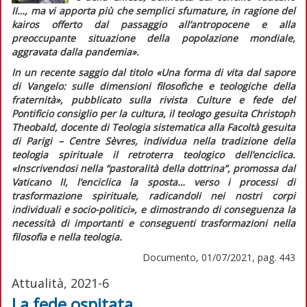
II…, ma vi apporta più che semplici sfumature, in ragione del
kairos
offerto dal passaggio all’antropocene e alla
preoccupante situazione della popolazione mondiale,
aggravata dalla pandemia».
In un recente saggio dal titolo «Una forma di vita dal sapore
di Vangelo: sulle dimensioni filosofiche e teologiche della
fraternità», pubblicato sulla rivista
Culture e fede
del
Pontificio consiglio per la cultura, il teologo gesuita Christoph
Theobald, docente di Teologia sistematica alla Facoltà gesuita
di Parigi – Centre Sèvres, individua nella tradizione della
teologia spirituale il retroterra teologico dell’enciclica.
«Inscrivendosi nella “pastoralità della dottrina”, promossa dal
Vaticano II, l’enciclica la sposta… verso i processi di
trasformazione spirituale, radicandoli nei nostri corpi
individuali e socio-politici»
, e dimostrando di conseguenza la
necessità di importanti e conseguenti trasformazioni nella
filosofia e nella teologia.
Documento, 01/07/2021, pag. 443
Attualità, 2021-6
La fede ospitata