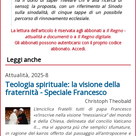
ha il dono di saper rilevare chi è alla ricerca di
senso); la proposta, con un riferimento al Sinodo
sulla sinodalità, di cinque tappe di un possibile
percorso di rinnovamento ecclesiale.
La lettura dell'articolo è riservata agli abbonati a
Il Regno -
attualità e documenti
o a
Il Regno digitale
.
Gli abbonati possono autenticarsi con il proprio codice
abbonato.
Accedi.
Leggi anche
Attualità, 2025-8
Teologia spirituale: la visione della
fraternità - Speciale Francesco
Christoph Theobald
L’enciclica
Fratelli tutti
di papa Francesco
«s’inscrive nella visione “messianica” del mondo
e della Chiesa, delineata dal concilio Vaticano
II…, ma vi apporta più che semplici sfumature,
in ragione del
kairos
offerto dal passaggio all’antropocene e