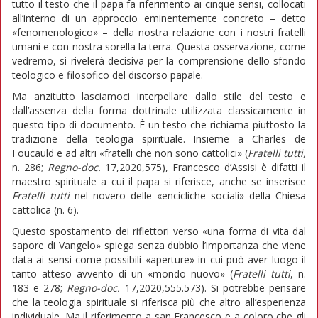
tutto il testo che il papa fa riferimento ai cinque sensi, collocati
all’interno di un approccio eminentemente concreto – detto
«fenomenologico» – della nostra relazione con i nostri fratelli
umani e con nostra sorella la terra. Questa osservazione, come
vedremo, si rivelerà decisiva per la comprensione dello sfondo
teologico e filosofico del discorso papale.
Ma anzitutto lasciamoci interpellare dallo stile del testo e
dall’assenza della forma dottrinale utilizzata classicamente in
questo tipo di documento. È un testo che richiama piuttosto la
tradizione della teologia spirituale. Insieme a Charles de
Foucauld e ad altri «fratelli che non sono cattolici» (
Fratelli tutti,
n. 286;
Regno-doc.
17,2020,575), Francesco d’Assisi è difatti il
maestro spirituale a cui il papa si riferisce, anche se inserisce
Fratelli tutti
nel novero delle «encicliche sociali» della Chiesa
cattolica (n. 6).
Questo spostamento dei riflettori verso «una forma di vita dal
sapore di Vangelo» spiega senza dubbio l’importanza che viene
data ai sensi come possibili «aperture» in cui può aver luogo il
tanto atteso avvento di un «mondo nuovo» (
Fratelli tutti
, n.
183 e 278;
Regno-doc.
17,2020,555.573). Si potrebbe pensare
che la teologia spirituale si riferisca più che altro all’esperienza
individuale. Ma il riferimento a san Francesco e a coloro che gli