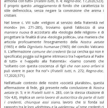
armonia con tutti» (
Fratelli tutti
, n. 4;
Regno-doc.
17,2020,523).
È proprio questo
atteggiamento
di fondo che caratterizza lo
stile dell’enciclica, senza negare la convinzione che anima i
cristiani.
Nel breve c. VIII sulle «religioni al servizio della fraternità nel
mondo» (nn. 271-285), troviamo quindi l’abbozzo di una
maniera nuova
di accostarsi alla «teologia delle religioni» e di
progettare la finalità di una «teologia politica», una maniera che
articola proficuamente l’insegnamento della
Nostra aetate
(1965) e della
Dignitatis humanae
(1965) del concilio Vaticano
II. L’affermazione
comune dei credenti
(la cui cerchia qui non è
specificata) poggia sul legame intrinseco tra l’«apertura al Padre
di tutti» e l’«appello alla fraternità»: «Siamo convinti che
“soltanto con questa coscienza
di figli che non sono orfani
si
può vivere in pace fra noi”» (
Fratelli tutti
, n. 272;
Regno-doc.
17,2020,571).
Nell’attuale contesto delle nostre «società pluraliste», questa
affermazione di fede, già presente nella conclusione di
Nostra
aetate
(n. 5; e in
Fratelli tutti
n. 283, con la stessa citazione di
1Gv 4,8), implica un
serio lavoro di autocritica da parte di tutti
i credenti, chiunque essi siano
, lavoro che si fonda sul
rapporto tra le loro «dottrine» e la «violenza»: «Come credenti ci