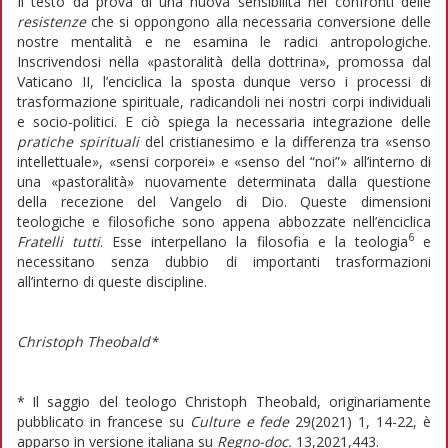
Il testo dà prova di una nuova sensibilità nei confronti delle
resistenze
che si oppongono alla necessaria conversione delle
nostre mentalità e ne esamina le radici antropologiche.
Inscrivendosi nella «pastoralità della dottrina», promossa dal
Vaticano II, l’enciclica la sposta dunque verso i processi di
trasformazione spirituale, radicandoli nei nostri corpi individuali
e socio-politici. E ciò spiega la necessaria integrazione delle
pratiche spirituali
del cristianesimo e la differenza tra «senso
intellettuale», «sensi corporei» e «senso del “noi”» all’interno di
una «pastoralità» nuovamente determinata dalla questione
della recezione del Vangelo di Dio. Queste dimensioni
teologiche e filosofiche sono appena abbozzate nell’enciclica
6
Fratelli tutti
. Esse interpellano la filosofia e la teologia
e
necessitano senza dubbio di importanti trasformazioni
all’interno di queste discipline.
Christoph Theobald*
* Il saggio del teologo Christoph Theobald, originariamente
pubblicato in francese su
Culture e fede
29(2021) 1, 14-22, è
apparso in versione italiana su
Regno-doc.
13,2021,443.