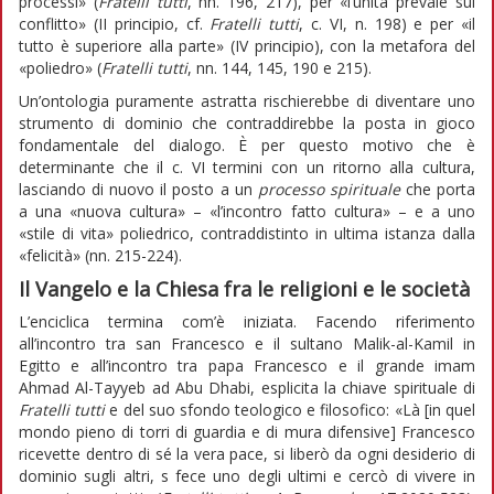
processi» (
Fratelli tutti
, nn. 196, 217), per «l’unità prevale sul
conflitto» (II principio, cf.
Fratelli tutti
, c. VI, n. 198) e per «il
tutto è superiore alla parte» (IV principio), con la metafora del
«poliedro» (
Fratelli tutti
, nn. 144, 145, 190 e 215).
Un’ontologia puramente astratta rischierebbe di diventare uno
strumento di dominio che contraddirebbe la posta in gioco
fondamentale del dialogo. È per questo motivo che è
determinante che il c. VI termini con un ritorno alla cultura,
lasciando di nuovo il posto a un
processo spirituale
che porta
a una «nuova cultura» – «l’incontro fatto cultura» – e a uno
«stile di vita» poliedrico, contraddistinto in ultima istanza dalla
«felicità» (nn. 215-224).
Il Vangelo e la Chiesa fra le religioni e le società
L’enciclica termina com’è iniziata. Facendo riferimento
all’incontro tra san Francesco e il sultano Malik-al-Kamil in
Egitto e all’incontro tra papa Francesco e il grande imam
Ahmad Al-Tayyeb ad Abu Dhabi, esplicita la chiave spirituale di
Fratelli tutti
e del suo sfondo teologico e filosofico: «Là [in quel
mondo pieno di torri di guardia e di mura difensive] Francesco
ricevette dentro di sé la vera pace, si liberò da ogni desiderio di
dominio sugli altri, s fece uno degli ultimi e cercò di vivere in