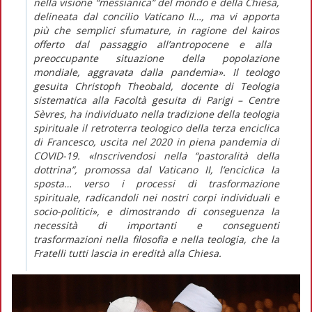
nella visione “messianica” del mondo e della Chiesa,
delineata dal concilio Vaticano II…, ma vi apporta
più che semplici sfumature, in ragione del
kairos
offerto dal passaggio all’antropocene e alla
preoccupante situazione della popolazione
mondiale, aggravata dalla pandemia».
Il teologo
gesuita Christoph Theobald, docente di Teologia
sistematica alla Facoltà gesuita di Parigi – Centre
Sèvres, ha individuato nella tradizione della teologia
spirituale il retroterra teologico della terza enciclica
di Francesco, uscita nel 2020 in piena pandemia di
COVID-19.
«Inscrivendosi nella “pastoralità della
dottrina”, promossa dal Vaticano II, l’enciclica la
sposta… verso i processi di trasformazione
spirituale, radicandoli nei nostri corpi individuali e
socio-politici»
, e dimostrando di conseguenza la
necessità di importanti e conseguenti
trasformazioni nella filosofia e nella teologia, che la
Fratelli tutti
lascia in eredità alla Chiesa.