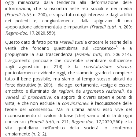
oggi minacciata dalla tendenza alla deformazione delle
informazioni, che si riscontra nelle reti sociali e nei media
(
Fratelli tutti
, n. 200), e soprattutto dagli interessi e dagli artifici
dei potenti e, congiuntamente, dalla «pigrizia» di una
«popolazione addormentata e impaurita» (
Fratelli tutti
, n. 209;
Regno-doc.
17,2020,559).
Questo dato di fatto porta
Fratelli tutti
a criticare le teorie della
5
verità che fondano quest’ultima sul «consenso»
e a
propugnare la sua trascendenza (
Fratelli tutti
, nn. 206-214).
L’argomento principale che dovrebbe «sembrare sufficiente»
«agli agnostici» (n. 214) è la
constatazione storica
,
particolarmente evidente oggi, che siamo in grado di compiere
tutto il bene possibile, ma siamo al tempo stesso abitati da
forze distruttive (n. 209). Il dialogo, certamente, «esige di essere
arricchito e illuminato da
ragioni
, da
argomenti razionali
, da
varietà di prospettive
, da apporti di diversi saperi e punti di
vista, e che non esclude la
convinzione
»: è l’acquisizione delle
teorie del «consenso». Ma in ultima analisi esso vive del
riconoscimento di «valori di base [che] vanno al di là di ogni
consenso» (
Fratelli tutti
, n. 211;
Regno-doc.
17,2020,560): e la
vita quotidiana nell’ambito della società lo conferma
ampiamente (n. 212).