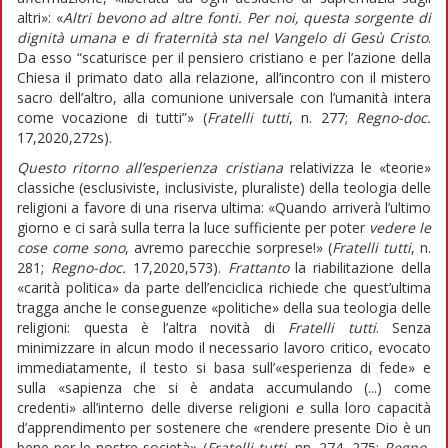
altri»: «
Altri bevono ad altre fonti. Per noi, questa sorgente di
dignità umana e di fraternità sta nel Vangelo di Gesù Cristo
.
Da esso “scaturisce per il pensiero cristiano e per l’azione della
Chiesa il primato dato alla relazione, all’incontro con il mistero
sacro dell’altro, alla comunione universale con l’umanità intera
come vocazione di tutti”» (
Fratelli tutti
, n. 277;
Regno-doc.
17,2020,272s).
Questo ritorno all’esperienza cristiana
relativizza le «teorie»
classiche (esclusiviste, inclusiviste, pluraliste) della teologia delle
religioni a favore di una riserva ultima: «Quando arriverà l’ultimo
giorno e ci sarà sulla terra la luce sufficiente per poter
vedere le
cose come sono
, avremo parecchie sorprese!» (
Fratelli tutti
, n.
281;
Regno-doc.
17,2020,573).
Frattanto
la riabilitazione della
«carità politica» da parte dell’enciclica richiede che quest’ultima
tragga anche le conseguenze «politiche» della sua teologia delle
religioni: questa è l’altra novità di
Fratelli tutti
. Senza
minimizzare in alcun modo il necessario lavoro critico, evocato
immediatamente, il testo si basa sull’«esperienza di fede» e
sulla «sapienza che si è andata accumulando (...) come
credenti» all’interno delle diverse religioni
e
sulla loro capacità
d’apprendimento per sostenere che «rendere presente Dio è un
bene per le nostre società» (
Fratelli tutti
, nn. 274, 275;
Regno-