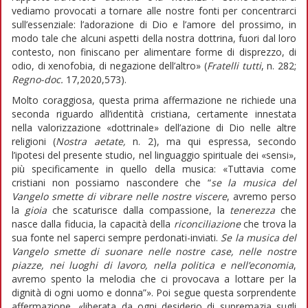
vediamo provocati a tornare alle nostre fonti per concentrarci
sull’essenziale: l’adorazione di Dio e l’amore del prossimo, in
modo tale che alcuni aspetti della nostra dottrina, fuori dal loro
contesto, non finiscano per alimentare forme di disprezzo, di
odio, di xenofobia, di negazione dell’altro» (
Fratelli tutti
, n. 282;
Regno-doc.
17,2020,573).
Molto coraggiosa, questa prima affermazione ne richiede una
seconda riguardo all’identità cristiana, certamente innestata
nella valorizzazione «dottrinale» dell’azione di Dio nelle altre
religioni (
Nostra aetate,
n. 2), ma qui espressa, secondo
l’ipotesi del presente studio, nel linguaggio spirituale dei «sensi»,
più specificamente in quello della musica: «Tuttavia come
cristiani non possiamo nascondere che “
se la musica del
Vangelo smette di vibrare nelle nostre viscere
, avremo perso
la
gioia
che scaturisce dalla compassione, la
tenerezza
che
nasce dalla fiducia, la capacità della
riconciliazione
che trova la
sua fonte nel saperci sempre perdonati-inviati.
Se la musica del
Vangelo smette di suonare nelle nostre case, nelle nostre
piazze, nei luoghi di lavoro, nella politica e nell’economia
,
avremo spento la melodia che ci provocava a lottare per la
dignità di ogni uomo e donna”». Poi segue questa sorprendente
affermazione, «liberata da ogni desiderio di supremazia sugli