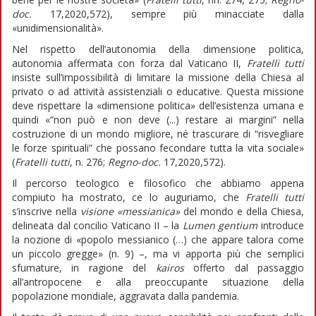
doc.
17,2020,572), sempre più minacciate dalla
«unidimensionalità».
Nel rispetto dell’autonomia della dimensione politica,
autonomia affermata con forza dal Vaticano II,
Fratelli tutti
insiste sull’impossibilità di limitare la missione della Chiesa al
privato o ad attività assistenziali o educative. Questa missione
deve rispettare la «dimensione politica» dell’esistenza umana e
quindi «“non può e non deve (...) restare ai margini” nella
costruzione di un mondo migliore, né trascurare di “risvegliare
le forze spirituali” che possano fecondare tutta la vita sociale»
(
Fratelli tutti
, n. 276;
Regno-doc.
17,2020,572).
Il percorso teologico e filosofico che abbiamo appena
compiuto ha mostrato, ce lo auguriamo, che
Fratelli tutti
s’inscrive nella
visione «messianica»
del mondo e della Chiesa,
delineata dal concilio Vaticano II – la
Lumen gentium
introduce
la nozione di «popolo messianico (…) che appare talora come
un piccolo gregge» (n. 9) –, ma vi apporta più che semplici
sfumature, in ragione del
kairos
offerto dal passaggio
all’antropocene e alla preoccupante situazione della
popolazione mondiale, aggravata dalla pandemia.