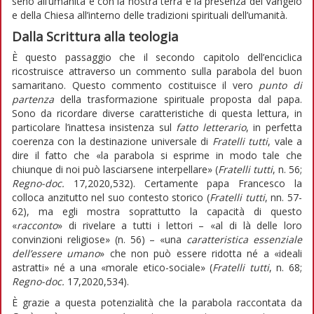
seno all’umanità e con la nostra terra e la presenza del Vangelo
e della Chiesa all’interno delle tradizioni spirituali dell’umanità.
Dalla Scrittura alla teologia
È questo passaggio che il secondo capitolo dell’enciclica
ricostruisce attraverso un commento sulla parabola del buon
samaritano. Questo commento costituisce il vero
punto di
partenza
della trasformazione spirituale proposta dal papa.
Sono da ricordare diverse caratteristiche di questa lettura, in
particolare l’inattesa insistenza sul
fatto letterario
, in perfetta
coerenza con la destinazione universale di
Fratelli tutti
, vale a
dire il fatto che «la parabola si esprime in modo tale che
chiunque di noi può lasciarsene interpellare» (
Fratelli tutti
, n. 56;
Regno-doc.
17,2020,532). Certamente papa Francesco la
colloca anzitutto nel suo contesto storico (
Fratelli tutti
, nn. 57-
62), ma egli mostra soprattutto la capacità di questo
«
racconto
» di rivelare a tutti i lettori – «al di là delle loro
convinzioni religiose» (n. 56) – «una
caratteristica essenziale
dell’essere umano
» che non può essere ridotta né a «ideali
astratti» né a una «morale etico-sociale» (
Fratelli tutti
, n. 68;
Regno-doc.
17,2020,534).
È grazie a questa potenzialità che la parabola raccontata da