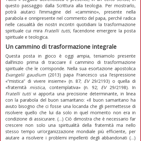
questo passaggio dalla Scrittura alla teologia. Per mostrarlo,
potrà aiutarci l’immagine del «cammino», presente nella
parabola e onnipresente nel commento del papa, perché radica
nelle casualità dei nostri incontri quotidiani la trasformazione
spirituale cui mira
Fratelli tutti
, facendone emergere la posta
spirituale e teologica.
Un cammino di trasformazione integrale
Questa posta in gioco è oggi ampia, teniamolo presente
dall’inizio prima di tracciare il cammino di trasformazione
spirituale che le corrisponde. Nella sua esortazione apostolica
Evangelii gaudium
(2013) papa Francesco usa l’espressione
«“mistica” di vivere insieme» (n. 87;
EV
29/2193) o quella di
«fraternità
mistica
, contemplativa» (n. 92;
EV
29/2198). In
Fratelli tutti
vi apporta una precisione determinante, in linea
con la parabola del buon samaritano: «Il buon samaritano ha
avuto bisogno che ci fosse una locanda che gli permettesse di
risolvere quello che lui da solo in quel momento non era in
condizione di assicurare. (…) Ciò dimostra che è necessario far
crescere non solo una spiritualità della fraternità ma nello
stesso tempo un’organizzazione mondiale più efficiente, per
aiutare a risolvere i problemi impellenti degli abbandonati (…)