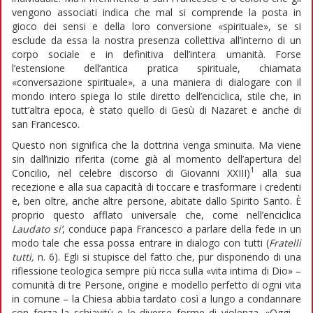
vengono associati indica che mal si comprende la posta in
gioco dei sensi e della loro conversione «spirituale», se si
esclude da essa la nostra presenza collettiva all’interno di un
corpo sociale e in definitiva dell’intera umanità. Forse
l’estensione dell’antica pratica spirituale, chiamata
«conversazione spirituale», a una maniera di dialogare con il
mondo intero spiega lo stile diretto dell’enciclica, stile che, in
tutt’altra epoca, è stato quello di Gesù di Nazaret e anche di
san Francesco.
Questo non significa che la dottrina venga sminuita. Ma viene
sin dall’inizio riferita (come già al momento dell’apertura del
1
Concilio, nel celebre discorso di Giovanni XXIII)
alla sua
recezione e alla sua capacità di toccare e trasformare i credenti
e, ben oltre, anche altre persone, abitate dallo Spirito Santo. È
proprio questo afflato universale che, come nell’enciclica
Laudato si’
, conduce papa Francesco a parlare della fede in un
modo tale che essa possa entrare in dialogo con tutti (
Fratelli
tutti,
n. 6). Egli si stupisce del fatto che, pur disponendo di una
riflessione teologica sempre più ricca sulla «vita intima di Dio» –
comunità di tre Persone, origine e modello perfetto di ogni vita
in comune – la Chiesa abbia tardato così a lungo a condannare
con forza la schiavitù e le diverse forme di violenza. «Oggi –