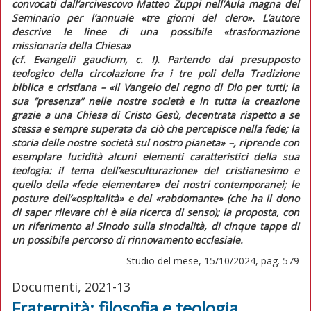
convocati dall’arcivescovo Matteo Zuppi nell’Aula magna del
Seminario per l’annuale «tre giorni del clero». L’autore
descrive le linee di una possibile «trasformazione
missionaria della Chiesa»
(cf.
Evangelii gaudium
, c. I). Partendo dal presupposto
teologico della circolazione fra i tre poli della Tradizione
biblica e cristiana – «il Vangelo del regno di Dio per tutti; la
sua “presenza” nelle nostre società e in tutta la creazione
grazie a una Chiesa di Cristo Gesù, decentrata rispetto a se
stessa e sempre superata da ciò che percepisce nella fede; la
storia delle nostre società sul nostro pianeta» –, riprende con
esemplare lucidità alcuni elementi caratteristici della sua
teologia: il tema dell’«esculturazione» del cristianesimo e
quello della «fede elementare» dei nostri contemporanei; le
posture dell’«ospitalità» e del «rabdomante» (che ha il dono
di saper rilevare chi è alla ricerca di senso); la proposta, con
un riferimento al Sinodo sulla sinodalità, di cinque tappe di
un possibile percorso di rinnovamento ecclesiale.
Studio del mese, 15/10/2024, pag. 579
Documenti, 2021-13
Fraternità: filosofia e teologia