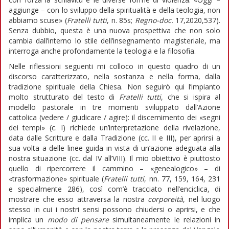
aggiunge – con lo sviluppo della spiritualità e della teologia, non
abbiamo scuse» (
Fratelli tutti
, n. 85s;
Regno-doc.
17,2020,537).
Senza dubbio, questa è una nuova prospettiva che non solo
cambia dall’interno lo stile dell’insegnamento magisteriale, ma
interroga anche profondamente la teologia e la filosofia.
Nelle riflessioni seguenti mi colloco in questo quadro di un
discorso caratterizzato, nella sostanza e nella forma, dalla
tradizione spirituale della Chiesa. Non seguirò qui l’impianto
molto strutturato del testo di
Fratelli tutti
, che si ispira al
modello pastorale in tre momenti sviluppato dall’Azione
cattolica (vedere / giudicare / agire): il discernimento dei «segni
dei tempi» (c. I) richiede un’interpretazione della rivelazione,
data dalle Scritture e dalla Tradizione (cc. II e III), per aprirsi a
sua volta a delle linee guida in vista di un’azione adeguata alla
nostra situazione (cc. dal IV all’VIII). Il mio obiettivo è piuttosto
quello di ripercorrere il cammino – «genealogico» – di
«trasformazione» spirituale (
Fratelli tutti
, nn. 77, 159, 164, 231
e specialmente 286), così com’è tracciato nell’enciclica, di
mostrare che esso attraversa la nostra
corporeità
, nel luogo
stesso in cui i nostri sensi possono chiudersi o aprirsi, e che
implica un
modo di pensare
simultaneamente le relazioni in