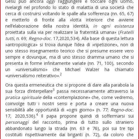
Gesù può ancora
oggi
raggiungere e toccare ogni uomo,
rivelargli nel profondo lo stato di malattia di una società che
cerca di costruirsi voltando le spalle alla sofferenza (nn. 65, 67)
e metterlo di fronte alla «lotta interiore che avviene
nell’elaborazione della nostra identità,
in ogni esistenza
proiettata sulla via per realizzare la fraternità umana» (
Fratelli
tutti
, n. 69;
Regno-doc.
17,2020,534). Alla base di questa lettura
«antropologica» si trova dunque l’idea di «ripetizione», non di
uno stesso insegnamento teorico che si presume essere vero
sempre e dovunque, ma di uno stesso dramma umano che si
presenta in forme infinitamente variate (nn. 71, 100), secondo
un «universalismo» che Michael Walzer ha chiamato
2
«universalismo reiterativo».
Ora questa ermeneutica che si propone di dare alla parabola la
3
sua forza d’interpellare
passa necessariamente attraverso la
pratica spirituale
della «contemplazione» che, come vedremo,
coinvolge tutti i nostri sensi e porta a creare una nuova
sensibilità alle opportunità di «ogni giorno» (n. 77;
Regno-doc.
4
17, 2020,536).
Il papa propone quindi di soffermarsi sui
personaggi
del racconto, prima di tutto sullo straniero
abbandonato lungo la strada (nn. 63 e 76), poi sui tre tipi
costituiti rispettivamente dai briganti (n. 72), da coloro che