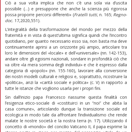
Ciò a sua volta implica che non c’è una sola via d’uscita
possibile (…) e presuppone che anche la scienza più rigorosa
possa proporre percorsi differenti» (
Fratelli tutti,
n. 165;
Regno-
doc.
17,2020,551).
L’integralità della trasformazione del mondo per mezzo della
fraternità e in vista di quest’ultima significa quindi che l’incontro
quotidiano, per quanto necessario esso sia, non basta ma deve
continuamente aprirsi a un orizzonte più ampio, articolare tra
loro le dimensioni del «locale» e dell’«universale» (nn. 142-153),
andare oltre gli egoismi nazionali, sondare in profondità ciò che
va oltre «la mera somma degli individui» e che è espresso dalla
categoria di «popolo» (nn. 155-160), lavorare alla conversione
dei nostri modelli culturali e religiosi e, soprattutto, ricostruire la
«politica», anzi la «carità sociale e politica» (c. V) in rapporto a
tutte le istanze che vogliono usarla per i propri fini.
Sin dall’inizio papa Francesco riassume questa finalità con
l’esigenza etico-sociale di «costituirci in un “noi” che abita la
casa comune», articolando dunque la transizione sociale ed
ecologica in modo tale da affrontare l’individualismo che rende
malate le nostre società e la nostra terra (n. 17). Utilizzando il
concetto di «mondo» del concilio Vaticano II, il papa esprime la