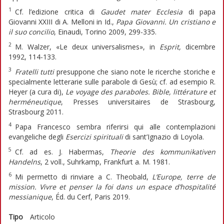
1
Cf. l’edizione critica di
Gaudet mater Ecclesia
di papa
Giovanni XXIII di A. Melloni in Id.,
Papa Giovanni. Un cristiano e
il suo concilio
, Einaudi, Torino 2009, 299-335.
2
M. Walzer, «Le deux universalismes», in
Esprit,
dicembre
1992, 114-133.
3
Fratelli tutti
presuppone che siano note le ricerche storiche e
specialmente letterarie sulle parabole di Gesù; cf. ad esempio R.
Heyer (a cura di),
Le voyage des paraboles. Bible, littérature et
herméneutique
, Presses universitaires de Strasbourg,
Strasbourg 2011.
4
Papa Francesco sembra riferirsi qui alle contemplazioni
evangeliche degli
Esercizi spirituali
di sant’Ignazio di Loyola.
5
Cf. ad es. J. Habermas,
Theorie des kommunikativen
Handelns
, 2 voll., Suhrkamp, Frankfurt a. M. 1981.
6
Mi permetto di rinviare a C. Theobald,
L’Europe, terre de
mission.
Vivre et penser la foi dans un espace d’hospitalité
messianique
, Éd. du Cerf, Paris 2019.
Tipo
Articolo