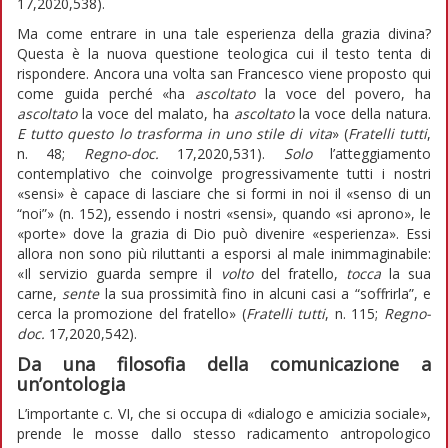
17,2020,538).
Ma come entrare in una tale esperienza della grazia divina?
Questa è la nuova questione teologica cui il testo tenta di
rispondere. Ancora una volta san Francesco viene proposto qui
come guida perché «ha
ascoltato
la voce del povero, ha
ascoltato
la voce del malato, ha
ascoltato
la voce della natura.
E tutto questo lo trasforma in uno stile di vita
» (
Fratelli tutti
,
n. 48;
Regno-doc.
17,2020,531).
Solo
l’atteggiamento
contemplativo che coinvolge progressivamente tutti i nostri
«sensi» è capace di lasciare che si formi in noi il «senso di un
“noi”» (n. 152), essendo i nostri «sensi», quando «si aprono», le
«porte» dove la grazia di Dio può divenire «esperienza». Essi
allora non sono più riluttanti a esporsi al male inimmaginabile:
«Il servizio guarda sempre il
volto
del fratello,
tocca
la sua
carne,
sente
la sua prossimità fino in alcuni casi a “soffrirla”, e
cerca la promozione del fratello» (
Fratelli tutti
, n. 115;
Regno-
doc.
17,2020,542).
Da una filosofia della comunicazione a
un’ontologia
L’importante c. VI, che si occupa di «dialogo e amicizia sociale»,
prende le mosse dallo stesso radicamento antropologico