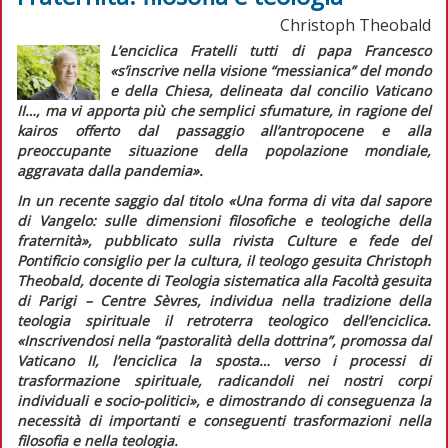
Christoph Theobald
L’enciclica
Fratelli tutti
di papa Francesco
«s’inscrive nella visione “messianica” del mondo
e della Chiesa, delineata dal concilio Vaticano
II…, ma vi apporta più che semplici sfumature, in ragione del
kairos
offerto dal passaggio all’antropocene e alla
preoccupante situazione della popolazione mondiale,
aggravata dalla pandemia».
In un recente saggio dal titolo «Una forma di vita dal sapore
di Vangelo: sulle dimensioni filosofiche e teologiche della
fraternità», pubblicato sulla rivista
Culture e fede
del
Pontificio consiglio per la cultura, il teologo gesuita Christoph
Theobald, docente di Teologia sistematica alla Facoltà gesuita
di Parigi – Centre Sèvres, individua nella tradizione della
teologia spirituale il retroterra teologico dell’enciclica.
«Inscrivendosi nella “pastoralità della dottrina”, promossa dal
Vaticano II, l’enciclica la sposta… verso i processi di
trasformazione spirituale, radicandoli nei nostri corpi
individuali e socio-politici»
, e dimostrando di conseguenza la
necessità di importanti e conseguenti trasformazioni nella
filosofia e nella teologia.