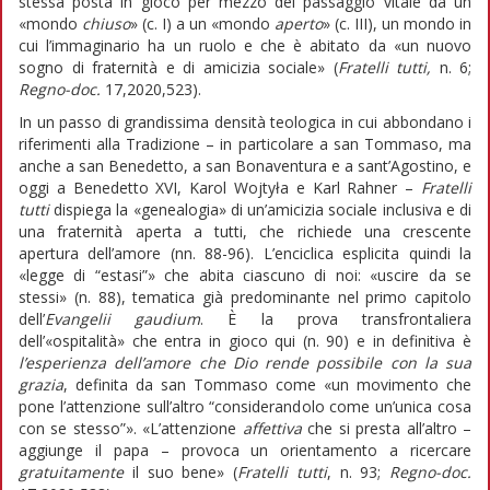
stessa posta in gioco per mezzo del passaggio vitale da un
«mondo
chiuso
» (c. I) a un «mondo
aperto
» (c. III), un mondo in
cui l’immaginario ha un ruolo e che è abitato da «un nuovo
sogno di fraternità e di amicizia sociale» (
Fratelli tutti,
n. 6;
Regno-doc.
17,2020,523).
In un passo di grandissima densità teologica in cui abbondano i
riferimenti alla Tradizione – in particolare a san Tommaso, ma
anche a san Benedetto, a san Bonaventura e a sant’Agostino, e
oggi a Benedetto XVI, Karol Wojtyła e Karl Rahner –
Fratelli
tutti
dispiega la «genealogia» di un’amicizia sociale inclusiva e di
una fraternità aperta a tutti, che richiede una crescente
apertura dell’amore (nn. 88-96). L’enciclica esplicita quindi la
«legge di “estasi”» che abita ciascuno di noi: «uscire da se
stessi» (n. 88), tematica già predominante nel primo capitolo
dell’
Evangelii gaudium
. È la prova transfrontaliera
dell’«ospitalità» che entra in gioco qui (n. 90) e in definitiva è
l’esperienza dell’amore che Dio rende possibile con la sua
grazia
, definita da san Tommaso come «un movimento che
pone l’attenzione sull’altro “considerandolo come un’unica cosa
con se stesso”». «L’attenzione
affettiva
che si presta all’altro –
aggiunge il papa – provoca un orientamento a ricercare
gratuitamente
il suo bene» (
Fratelli tutti
, n. 93;
Regno-doc.