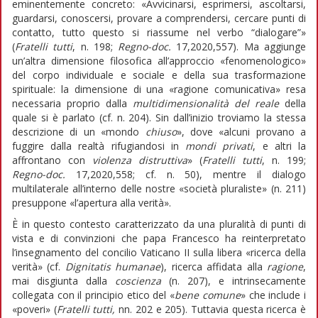
eminentemente concreto: «Avvicinarsi, esprimersi, ascoltarsi,
guardarsi, conoscersi, provare a comprendersi, cercare punti di
contatto, tutto questo si riassume nel verbo “dialogare”»
(
Fratelli tutti
, n. 198;
Regno-doc.
17,2020,557). Ma aggiunge
un’altra dimensione filosofica all’approccio «fenomenologico»
del corpo individuale e sociale e della sua trasformazione
spirituale: la dimensione di una «ragione comunicativa» resa
necessaria proprio dalla
multidimensionalità del reale
della
quale si è parlato (cf. n. 204). Sin dall’inizio troviamo la stessa
descrizione di un «mondo
chiuso
», dove «alcuni provano a
fuggire dalla realtà rifugiandosi in
mondi privati
, e altri la
affrontano con
violenza distruttiva
» (
Fratelli tutti
, n. 199;
Regno-doc.
17,2020,558; cf. n. 50), mentre il dialogo
multilaterale all’interno delle nostre «società pluraliste» (n. 211)
presuppone «l’apertura alla verità».
È in questo contesto caratterizzato da una pluralità di punti di
vista e di convinzioni che papa Francesco ha reinterpretato
l’insegnamento del concilio Vaticano II sulla libera «ricerca della
verità» (cf.
Dignitatis humanae
), ricerca affidata alla
ragione
,
mai disgiunta dalla
coscienza
(n. 207), e intrinsecamente
collegata con il principio etico del «
bene comune
» che include i
«poveri» (
Fratelli tutti,
nn. 202 e 205). Tuttavia questa ricerca è