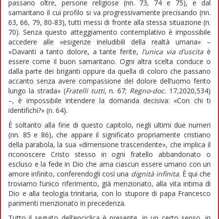
passano oltre, persone religiose (nn. 73, 74 e 75), e dal
samaritano il cui profilo si va progressivamente precisando (nn.
63, 66, 79, 80-83), tutti messi di fronte alla stessa situazione (n.
70). Senza questo atteggiamento contemplativo è impossibile
accedere alle «esigenze ineludibili della realtà umana» –
«Davanti a tanto dolore, a tante ferite,
l’unica via d’uscita
è
essere come il buon samaritano. Ogni altra scelta conduce o
dalla parte dei briganti oppure da quella di coloro che passano
accanto senza avere compassione del dolore dell’uomo ferito
lungo la strada» (
Fratelli tutti
, n. 67;
Regno-doc.
17,2020,534)
–, è impossibile intendere la domanda decisiva: «Con chi ti
identifichi?» (n. 64).
È soltanto alla fine di questo capitolo, negli ultimi due numeri
(nn. 85 e 86), che appare il significato propriamente cristiano
della parabola, la sua «dimensione trascendente», che implica il
riconoscere Cristo stesso in ogni fratello abbandonato o
escluso e la fede in Dio che ama ciascun essere umano con un
amore infinito, conferendogli così una
dignità infinita
. È qui che
troviamo l’unico riferimento, già menzionato, alla vita intima di
Dio e alla teologia trinitaria, con lo stupore di papa Francesco
parimenti menzionato in precedenza.
Tutto il seguito dell’enciclica è presente, in un certo senso, in