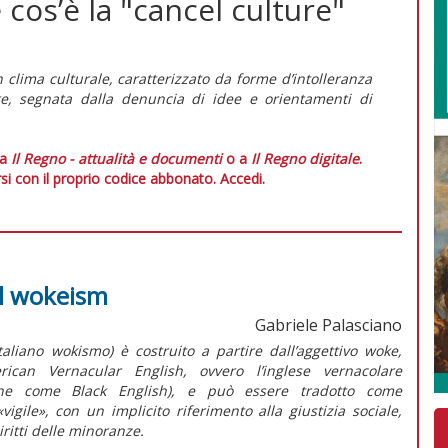
 cos’è la "cancel culture"
n clima culturale, caratterizzato da forme d’intolleranza
nte, segnata dalla denuncia di idee e orientamenti di
 a
Il Regno - attualità e documenti
o a
Il Regno digitale
.
si con il proprio codice abbonato.
Accedi.
il wokeism
Gabriele Palasciano
taliano
wokismo
) è costruito a partire dall’aggettivo
woke
,
rican Vernacular English
, ovvero l’inglese vernacolare
nche come
Black English
), e può essere tradotto come
vigile», con un implicito riferimento alla giustizia sociale,
diritti delle minoranze.