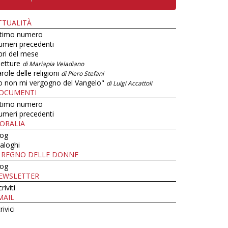
TTUALITÀ
ltimo numero
umeri precedenti
bri del mese
letture
di Mariapia Veladiano
role delle religioni
di Piero Stefani
o non mi vergogno del Vangelo"
di Luigi Accattoli
OCUMENTI
ltimo numero
umeri precedenti
ORALIA
log
aloghi
L REGNO DELLE DONNE
log
EWSLETTER
criviti
MAIL
rivici