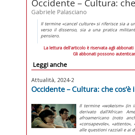
Occidente – Cultura: che
Gabriele Palasciano
Il termine
«cancel culture»
si riferisce sia a u
verso il dissenso, sia a una pratica milita
pensiero.
La lettura dell'articolo è riservata agli abbonati
Gli abbonati possono autenticar
Leggi anche
Attualità, 2024-2
Occidente – Cultura: che cos’è 
Il termine
«wokeism»
(in i
derivato dall’
African
Ame
afroamericano (noto a
«consapevole», «attento», «
alle questioni razziali e ai 