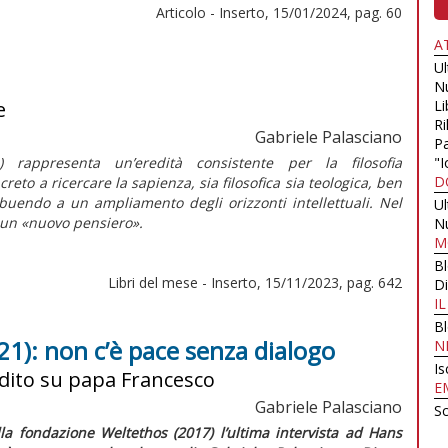
Articolo - Inserto, 15/01/2024, pag. 60
A
U
N
e
Li
Ri
Gabriele Palasciano
Pa
 rappresenta un’eredità consistente per la filosofia
"I
D
eto a ricercare la sapienza, sia filosofica sia teologica, ben
ribuendo a un ampliamento degli orizzonti intellettuali. Nel
U
di un «nuovo pensiero».
N
M
B
Libri del mese - Inserto, 15/11/2023, pag. 642
Di
I
B
1): non c’è pace senza dialogo
N
Is
nedito su papa Francesco
E
Gabriele Palasciano
Sc
ella fondazione
Weltethos
(2017) l’ultima intervista ad Hans