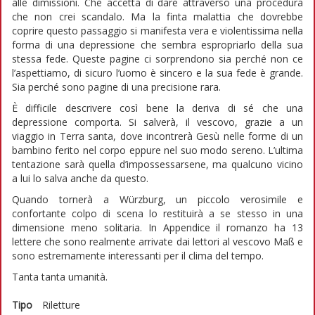
alle dimissioni. Che accetta di dare attraverso una procedura
che non crei scandalo. Ma la finta malattia che dovrebbe
coprire questo passaggio si manifesta vera e violentissima nella
forma di una depressione che sembra espropriarlo della sua
stessa fede. Queste pagine ci sorprendono sia perché non ce
l’aspettiamo, di sicuro l’uomo è sincero e la sua fede è grande.
Sia perché sono pagine di una precisione rara.
È difficile descrivere così bene la deriva di sé che una
depressione comporta. Si salverà, il vescovo, grazie a un
viaggio in Terra santa, dove incontrerà Gesù nelle forme di un
bambino ferito nel corpo eppure nel suo modo sereno. L’ultima
tentazione sarà quella d’impossessarsene, ma qualcuno vicino
a lui lo salva anche da questo.
Quando tornerà a Würzburg, un piccolo verosimile e
confortante colpo di scena lo restituirà a se stesso in una
dimensione meno solitaria. In Appendice il romanzo ha 13
lettere che sono realmente arrivate dai lettori al vescovo Maß e
sono estremamente interessanti per il clima del tempo.
Tanta tanta umanità.
Tipo
Riletture