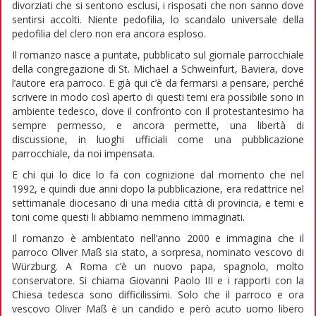
divorziati che si sentono esclusi, i risposati che non sanno dove
sentirsi accolti. Niente pedofilia, lo scandalo universale della
pedofilia del clero non era ancora esploso.
Il romanzo nasce a puntate, pubblicato sul giornale parrocchiale
della congregazione di St. Michael a Schweinfurt, Baviera, dove
l’autore era parroco. E già qui c’è da fermarsi a pensare, perché
scrivere in modo così aperto di questi temi era possibile sono in
ambiente tedesco, dove il confronto con il protestantesimo ha
sempre permesso, e ancora permette, una libertà di
discussione, in luoghi ufficiali come una pubblicazione
parrocchiale, da noi impensata.
E chi qui lo dice lo fa con cognizione dal momento che nel
1992, e quindi due anni dopo la pubblicazione, era redattrice nel
settimanale diocesano di una media città di provincia, e temi e
toni come questi li abbiamo nemmeno immaginati.
Il romanzo è ambientato nell’anno 2000 e immagina che il
parroco Oliver Maß sia stato, a sorpresa, nominato vescovo di
Würzburg. A Roma c’è un nuovo papa, spagnolo, molto
conservatore. Si chiama Giovanni Paolo III e i rapporti con la
Chiesa tedesca sono difficilissimi. Solo che il parroco e ora
vescovo Oliver Maß è un candido e però acuto uomo libero