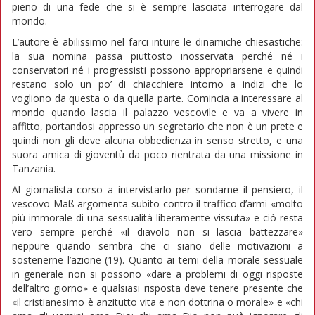
pieno di una fede che si è sempre lasciata interrogare dal
mondo.
L’autore è abilissimo nel farci intuire le dinamiche chiesastiche:
la sua nomina passa piuttosto inosservata perché né i
conservatori né i progressisti possono appropriarsene e quindi
restano solo un po’ di chiacchiere intorno a indizi che lo
vogliono da questa o da quella parte. Comincia a interessare al
mondo quando lascia il palazzo vescovile e va a vivere in
affitto, portandosi appresso un segretario che non è un prete e
quindi non gli deve alcuna obbedienza in senso stretto, e una
suora amica di gioventù da poco rientrata da una missione in
Tanzania.
Al giornalista corso a intervistarlo per sondarne il pensiero, il
vescovo Maß argomenta subito contro il traffico d’armi «molto
più immorale di una sessualità liberamente vissuta» e ciò resta
vero sempre perché «il diavolo non si lascia battezzare»
neppure quando sembra che ci siano delle motivazioni a
sostenerne l’azione (19). Quanto ai temi della morale sessuale
in generale non si possono «dare a problemi di oggi risposte
dell’altro giorno» e qualsiasi risposta deve tenere presente che
«il cristianesimo è anzitutto vita e non dottrina o morale» e «chi