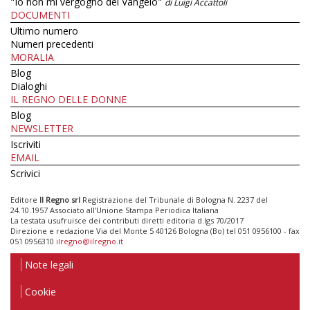
"Io non mi vergogno del Vangelo"
di Luigi Accattoli
DOCUMENTI
Ultimo numero
Numeri precedenti
MORALIA
Blog
Dialoghi
IL REGNO DELLE DONNE
Blog
NEWSLETTER
Iscriviti
EMAIL
Scrivici
Editore
Il Regno srl
Registrazione del Tribunale di Bologna N. 2237 del
24.10.1957 Associato all’Unione Stampa Periodica Italiana
La testata usufruisce dei contributi diretti editoria d.lgs 70/2017
Direzione e redazione Via del Monte 5 40126 Bologna (Bo) tel 051 0956100 - fax
051 0956310
ilregno@ilregno.it
Note legali
Cookie