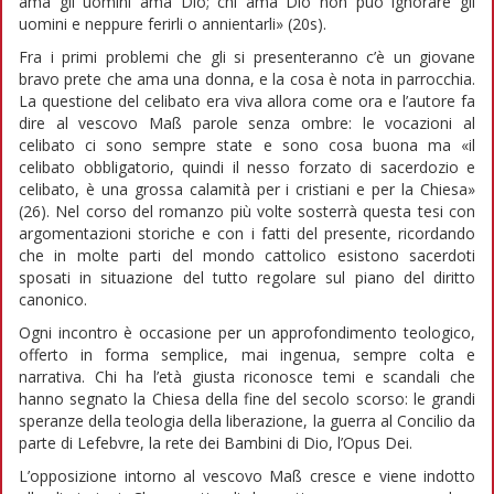
ama gli uomini ama Dio; chi ama Dio non può ignorare gli
uomini e neppure ferirli o annientarli» (20s).
Fra i primi problemi che gli si presenteranno c’è un giovane
bravo prete che ama una donna, e la cosa è nota in parrocchia.
La questione del celibato era viva allora come ora e l’autore fa
dire al vescovo Maß parole senza ombre: le vocazioni al
celibato ci sono sempre state e sono cosa buona ma «il
celibato obbligatorio, quindi il nesso forzato di sacerdozio e
celibato, è una grossa calamità per i cristiani e per la Chiesa»
(26). Nel corso del romanzo più volte sosterrà questa tesi con
argomentazioni storiche e con i fatti del presente, ricordando
che in molte parti del mondo cattolico esistono sacerdoti
sposati in situazione del tutto regolare sul piano del diritto
canonico.
Ogni incontro è occasione per un approfondimento teologico,
offerto in forma semplice, mai ingenua, sempre colta e
narrativa. Chi ha l’età giusta riconosce temi e scandali che
hanno segnato la Chiesa della fine del secolo scorso: le grandi
speranze della teologia della liberazione, la guerra al Concilio da
parte di Lefebvre, la rete dei Bambini di Dio, l’Opus Dei.
L’opposizione intorno al vescovo Maß cresce e viene indotto