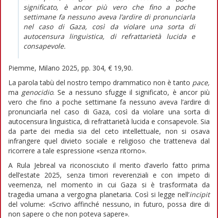
significato, è ancor più vero che fino a poche
settimane fa nessuno aveva l’ardire di pronunciarla
nel caso di Gaza, così da violare una sorta di
autocensura linguistica, di refrattarietà lucida e
consapevole.
Piemme, Milano 2025, pp. 304, € 19,90.
La parola tabù del nostro tempo drammatico non è tanto
pace,
ma
genocidio
. Se a nessuno sfugge il significato, è ancor più
vero che fino a poche settimane fa nessuno aveva l’ardire di
pronunciarla nel caso di Gaza, così da violare una sorta di
autocensura linguistica, di refrattarietà lucida e consapevole. Sia
da parte dei media sia del ceto intellettuale, non si osava
infrangere quel divieto sociale e religioso che tratteneva dal
ricorrere a tale espressione «senza ritorno».
A Rula Jebreal va riconosciuto il merito d’averlo fatto prima
dell’estate 2025, senza timori reverenziali e con impeto di
veemenza, nel momento in cui Gaza si è trasformata da
tragedia umana a vergogna planetaria. Così si legge nell’
incipit
del volume: «Scrivo affinché nessuno, in futuro, possa dire di
non sapere o che non poteva sapere».