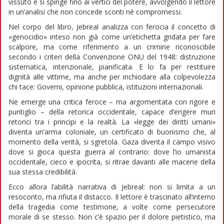
vissuto e si spinge fino ai vertici del potere, avvolgendo il lettore
in un’analisi che non concede sconti né compromessi.
Nel corpo del libro, Jebreal analizza con ferocia il concetto di
«genocidio» inteso non già come un’etichetta gridata per fare
scalpore, ma come riferimento a un crimine riconoscibile
secondo i criteri della Convenzione ONU del 1948: distruzione
sistematica, intenzionale, pianificata. E lo fa per restituire
dignità alle vittime, ma anche per inchiodare alla colpevolezza
chi tace: Governi, opinione pubblica, istituzioni internazionali.
Ne emerge una critica feroce – ma argomentata con rigore e
puntiglio – della retorica occidentale, capace d’erigere muri
retorici tra i principi e la realtà. La «legge dei diritti umani»
diventa un’arma coloniale, un certificato di buonismo che, al
momento della verità, si sgretola. Gaza diventa il campo visivo
dove si gioca questa guerra al contrario: dove l’io umanista
occidentale, cieco e ipocrita, si ritrae davanti alle macerie della
sua stessa credibilità.
Ecco allora l’abilità narrativa di Jebreal: non si limita a un
resoconto, ma rifiuta il distacco. Il lettore è trascinato all’interno
della tragedia come testimone, a volte come persecutore
morale di se stesso. Non c’è spazio per il dolore pietistico, ma