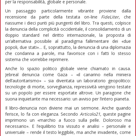
per la responsabilità, globale e personale.
Un passaggio particolarmente vibrante proviene dalla
recensione da parte della testata on-line
FideLiter
, che
riassume i dieci punti più pungenti del libro. Tra questi, colpisce
la denuncia della complicità occidentale, il consolidamento di un
doppio standard nel diritto internazionale, la proposta di
un’alternativa possibile al paradigma fallimentare dei «due
popoli, due stati»… E, soprattutto, la denuncia di una diplomazia
che condanna a parole, ma favorisce con i fatti lo stesso
sistema che vorrebbe reprimere.
Anche lo spazio politico globale viene chiamato in causa.
Jebreal denuncia come Gaza – «il canarino nella miniera
dell’autoritarismo» – sia diventata un laboratorio geopolitico:
tecnologie di morte, sorveglianza, repressività vengono testate
su un popolo per essere esportate altrove. Un paragone che
suona inquietante ma necessario: un avviso per l’intero pianeta.
Il libro-denuncia non diviene mai un sermone. Anche quando
ferisce, lo fa con eleganza. Secondo
Articolo21
, queste pagine
imprimono un «marchio a fuoco sulla pelle. Doloroso ma
necessario». E l’equilibrio tra vissuto e analisi – personale e
universale – rende il testo leggibile, ma anche invadente, come