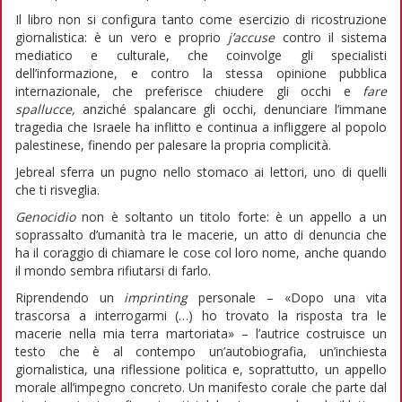
Il libro non si configura tanto come esercizio di ricostruzione
giornalistica: è un vero e proprio
j’accuse
contro il sistema
mediatico e culturale, che coinvolge gli specialisti
dell’informazione, e contro la stessa opinione pubblica
internazionale, che preferisce chiudere gli occhi e
fare
spallucce,
anziché spalancare gli occhi, denunciare l’immane
tragedia che Israele ha inflitto e continua a infliggere al popolo
palestinese, finendo per palesare la propria complicità.
Jebreal sferra un pugno nello stomaco ai lettori, uno di quelli
che ti risveglia.
Genocidio
non è soltanto un titolo forte: è un appello a un
soprassalto d’umanità tra le macerie, un atto di denuncia che
ha il coraggio di chiamare le cose col loro nome, anche quando
il mondo sembra rifiutarsi di farlo.
Riprendendo un
imprinting
personale – «Dopo una vita
trascorsa a interrogarmi (…) ho trovato la risposta tra le
macerie nella mia terra martoriata» – l’autrice costruisce un
testo che è al contempo un’autobiografia, un’inchiesta
giornalistica, una riflessione politica e, soprattutto, un appello
morale all’impegno concreto. Un manifesto corale che parte dal