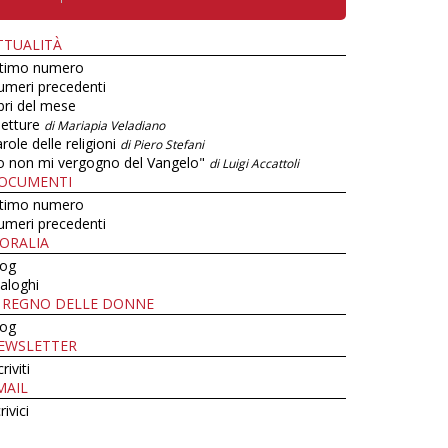
TTUALITÀ
ltimo numero
umeri precedenti
bri del mese
letture
di Mariapia Veladiano
role delle religioni
di Piero Stefani
o non mi vergogno del Vangelo"
di Luigi Accattoli
OCUMENTI
ltimo numero
umeri precedenti
ORALIA
log
aloghi
L REGNO DELLE DONNE
log
EWSLETTER
criviti
MAIL
rivici