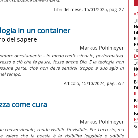
 di un’istituzione universitaria.
Libri del mese, 15/01/2025, pag. 27
A
U
N
logia in un container
Li
uro del sapere
Ri
Pa
Markus Pohlmeyer
"I
rontare onestamente – in modo confessionale, performativo,
D
epresso e ciò che fa paura, fosse anche Dio. E la teologia non
U
ssuna parte, cioè non deve sentirsi troppo a suo agio in
N
 nel tempo.
M
B
Articolo, 15/10/2024, pag. 552
Di
I
B
lezza come cura
N
Is
E
Markus Pohlmeyer
Sc
e convenzionale, rende visibile l’invisibile. Per Lucrezio, ma
be valere che la poesia
è la
visibilità leggibile e udibile