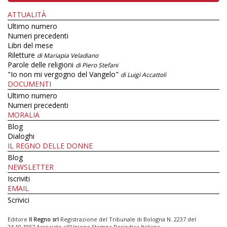
ATTUALITÀ
Ultimo numero
Numeri precedenti
Libri del mese
Riletture
di Mariapia Veladiano
Parole delle religioni
di Piero Stefani
"Io non mi vergogno del Vangelo"
di Luigi Accattoli
DOCUMENTI
Ultimo numero
Numeri precedenti
MORALIA
Blog
Dialoghi
IL REGNO DELLE DONNE
Blog
NEWSLETTER
Iscriviti
EMAIL
Scrivici
Editore
Il Regno srl
Registrazione del Tribunale di Bologna N. 2237 del
24.10.1957 Associato all’Unione Stampa Periodica Italiana