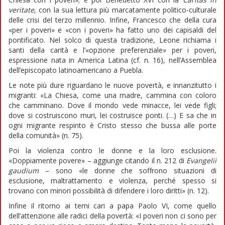
veritate
, con la sua lettura più marcatamente politico-culturale
delle crisi del terzo millennio. Infine, Francesco che della cura
«per i poveri» e «con i poveri» ha fatto uno dei capisaldi del
pontificato. Nel solco di questa tradizione, Leone richiama i
santi della carità e l’«opzione preferenziale» per i poveri,
espressione nata in America Latina (cf. n. 16), nell’Assemblea
dell’episcopato latinoamericano a Puebla.
Le note più dure riguardano le nuove povertà, e innanzitutto i
migranti: «La Chiesa, come una madre, cammina con coloro
che camminano. Dove il mondo vede minacce, lei vede figli;
dove si costruiscono muri, lei costruisce ponti. (…) E sa che in
ogni migrante respinto è Cristo stesso che bussa alle porte
della comunità» (n. 75).
Poi la violenza contro le donne e la loro esclusione.
«Doppiamente povere» – aggiunge citando il n. 212 di
Evangelii
gaudium
– sono «le donne che soffrono situazioni di
esclusione, maltrattamento e violenza, perché spesso si
trovano con minori possibilità di difendere i loro diritti» (n. 12).
Infine il ritorno ai temi cari a papa Paolo VI, come quello
dell’attenzione alle radici della povertà: «I poveri non ci sono per