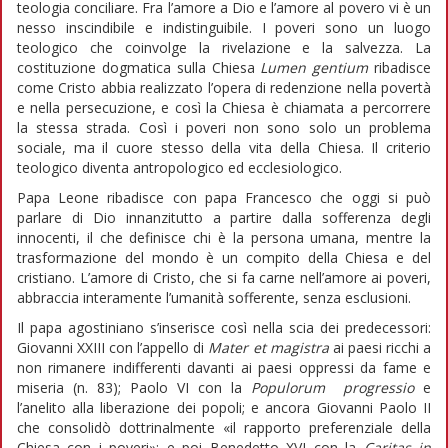
teologia conciliare. Fra l’amore a Dio e l’amore al povero vi è un
nesso inscindibile e indistinguibile. I poveri sono un luogo
teologico che coinvolge la rivelazione e la salvezza. La
costituzione dogmatica sulla Chiesa
Lumen gentium
ribadisce
come Cristo abbia realizzato l’opera di redenzione nella povertà
e nella persecuzione, e così la Chiesa è chiamata a percorrere
la stessa strada. Così i poveri non sono solo un problema
sociale, ma il cuore stesso della vita della Chiesa. Il criterio
teologico diventa antropologico ed ecclesiologico.
Papa Leone ribadisce con papa Francesco che oggi si può
parlare di Dio innanzitutto a partire dalla sofferenza degli
innocenti, il che definisce chi è la persona umana, mentre la
trasformazione del mondo è un compito della Chiesa e del
cristiano. L’amore di Cristo, che si fa carne nell’amore ai poveri,
abbraccia interamente l’umanità sofferente, senza esclusioni.
Il papa agostiniano s’inserisce così nella scia dei predecessori:
Giovanni XXIII con l’appello di
Mater et magistra
ai paesi ricchi a
non rimanere indifferenti davanti ai paesi oppressi da fame e
miseria (n. 83); Paolo VI con la
Populorum progressio
e
l’anelito alla liberazione dei popoli; e ancora Giovanni Paolo II
che consolidò dottrinalmente «il rapporto preferenziale della
Chiesa con i poveri»; e poi Benedetto XVI con la
Caritas in