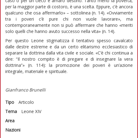
caso o per un cieco e amaro destino. Tanto meno la povertà,
per la maggior parte di costoro, è una scelta. Eppure, c’è ancora
qualcuno che osa affermarlo» – sottolinea (n. 14). «Ovviamente
tra i poveri c’è pure chi non vuole lavorare», ma
contemporaneamente non si può affermare che hanno «meriti
solo quelli che hanno avuto successo nella vita» (n. 14).
Per questo Leone stigmatizza il tentativo spesso cavalcato
dalle destre estreme e da un certo elitarismo ecclesiastico di
separare la dottrina dalla vita civile e sociale. «C’è chi continua a
dire: “Il nostro compito è di pregare e di insegnare la vera
dottrina”» (n. 114): la promozione dei poveri è un’azione
integrale, materiale e spirituale.
Gianfranco Brunelli
Tipo
Articolo
Tema
Leone XIV
Area
Nazioni