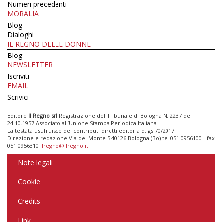
Numeri precedenti
MORALIA
Blog
Dialoghi
IL REGNO DELLE DONNE
Blog
NEWSLETTER
Iscriviti
EMAIL
Scrivici
Editore
Il Regno srl
Registrazione del Tribunale di Bologna N. 2237 del
24.10.1957 Associato all’Unione Stampa Periodica Italiana
La testata usufruisce dei contributi diretti editoria d.lgs 70/2017
Direzione e redazione Via del Monte 5 40126 Bologna (Bo) tel 051 0956100 - fax
051 0956310
ilregno@ilregno.it
Note legali
Cookie
Credits
Link