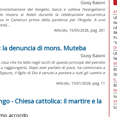
Giusy Baioni
oclamazione del Vangelo, bacia e solleva l’evangeliario
A
o mostra ai fedeli durante la celebrazione eucaristica
U
appa in Camerun prima della partenza per l’Angola. A uno
N
ntà...
Li
Articolo, 15/05/2026, pag. 261
Ri
Pa
"I
 la denuncia di mons. Muteba
D
U
Giusy Baioni
N
osa che ho letto negli occhi di questo principe del petrolio
M
ci a raggiungerla. Dopo aver parlato di pace, ha cominciato a
B
pure, il figlio di Dio è venuto a portare a tutti gli uomini e
Di
I
Articolo, 15/01/2026, pag. 11
B
N
Is
o - Chiesa cattolica: il martire e la
E
Sc
imo accordo