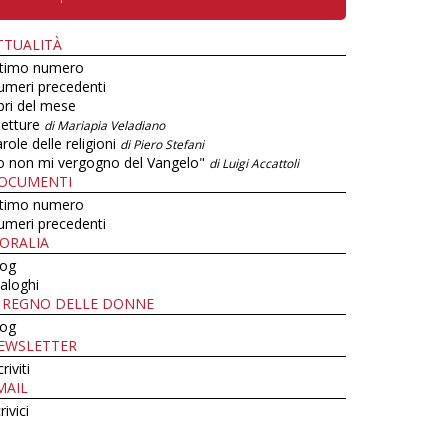
TTUALITÀ
ltimo numero
umeri precedenti
bri del mese
letture
di Mariapia Veladiano
role delle religioni
di Piero Stefani
o non mi vergogno del Vangelo"
di Luigi Accattoli
OCUMENTI
ltimo numero
umeri precedenti
ORALIA
log
aloghi
L REGNO DELLE DONNE
log
EWSLETTER
criviti
MAIL
rivici