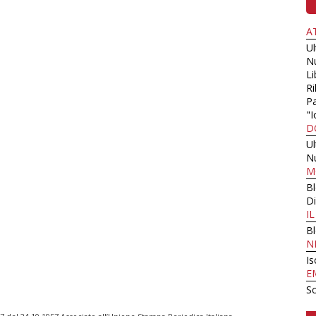
A
U
N
Li
Ri
Pa
"I
D
U
N
M
B
Di
I
B
N
Is
E
Sc