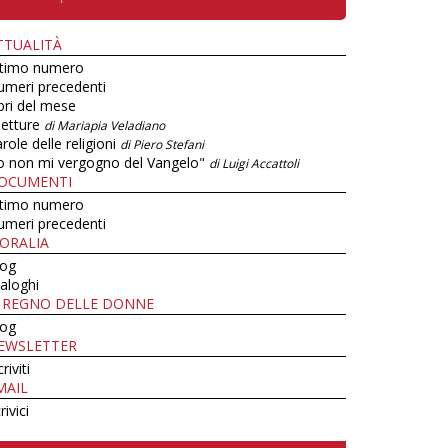
TTUALITÀ
ltimo numero
umeri precedenti
bri del mese
letture
di Mariapia Veladiano
role delle religioni
di Piero Stefani
o non mi vergogno del Vangelo"
di Luigi Accattoli
OCUMENTI
ltimo numero
umeri precedenti
ORALIA
log
aloghi
L REGNO DELLE DONNE
log
EWSLETTER
criviti
MAIL
rivici