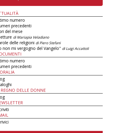
TTUALITÀ
ltimo numero
umeri precedenti
bri del mese
letture
di Mariapia Veladiano
role delle religioni
di Piero Stefani
o non mi vergogno del Vangelo"
di Luigi Accattoli
OCUMENTI
ltimo numero
umeri precedenti
ORALIA
log
aloghi
L REGNO DELLE DONNE
log
EWSLETTER
criviti
MAIL
rivici