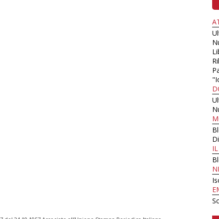
A
U
N
Li
Ri
Pa
"I
D
U
N
M
B
Di
I
B
N
Is
E
Sc