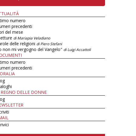
TTUALITÀ
ltimo numero
umeri precedenti
bri del mese
letture
di Mariapia Veladiano
role delle religioni
di Piero Stefani
o non mi vergogno del Vangelo"
di Luigi Accattoli
OCUMENTI
ltimo numero
umeri precedenti
ORALIA
log
aloghi
L REGNO DELLE DONNE
log
EWSLETTER
criviti
MAIL
rivici