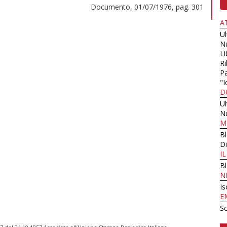
Documento, 01/07/1976, pag. 301
A
U
N
Li
Ri
Pa
"I
D
U
N
M
B
Di
I
B
N
Is
E
Sc