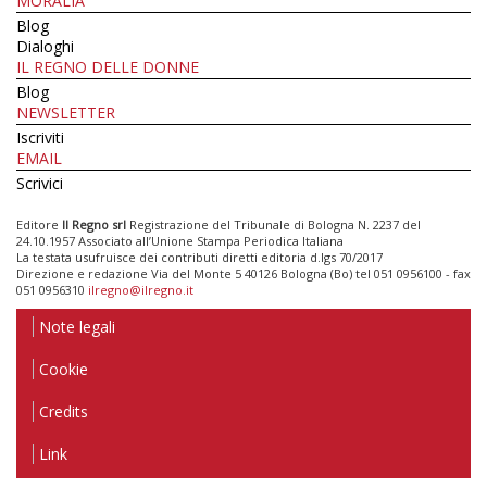
MORALIA
Blog
Dialoghi
IL REGNO DELLE DONNE
Blog
NEWSLETTER
Iscriviti
EMAIL
Scrivici
Editore
Il Regno srl
Registrazione del Tribunale di Bologna N. 2237 del
24.10.1957 Associato all’Unione Stampa Periodica Italiana
La testata usufruisce dei contributi diretti editoria d.lgs 70/2017
Direzione e redazione Via del Monte 5 40126 Bologna (Bo) tel 051 0956100 - fax
051 0956310
ilregno@ilregno.it
Note legali
Cookie
Credits
Link