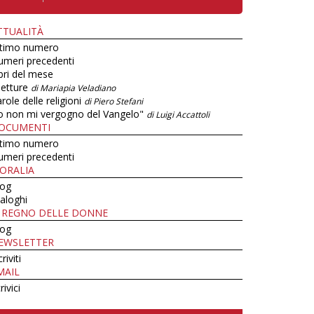
TTUALITÀ
ltimo numero
umeri precedenti
bri del mese
letture
di Mariapia Veladiano
role delle religioni
di Piero Stefani
o non mi vergogno del Vangelo"
di Luigi Accattoli
OCUMENTI
ltimo numero
umeri precedenti
ORALIA
log
aloghi
L REGNO DELLE DONNE
log
EWSLETTER
criviti
MAIL
rivici