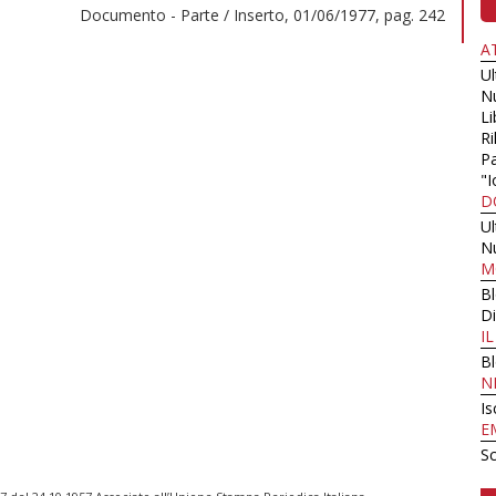
Documento - Parte / Inserto, 01/06/1977, pag. 242
A
U
N
Li
Ri
Pa
"I
D
U
N
M
B
Di
I
B
N
Is
E
Sc