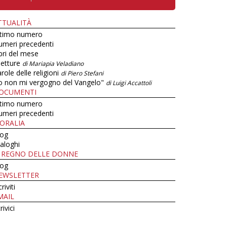
TTUALITÀ
ltimo numero
umeri precedenti
bri del mese
letture
di Mariapia Veladiano
role delle religioni
di Piero Stefani
o non mi vergogno del Vangelo"
di Luigi Accattoli
OCUMENTI
ltimo numero
umeri precedenti
ORALIA
log
aloghi
L REGNO DELLE DONNE
log
EWSLETTER
criviti
MAIL
rivici