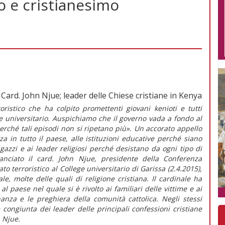
 e cristianesimo
Card. John Njue; leader delle Chiese cristiane in Kenya
ristico che ha colpito promettenti giovani kenioti e tutti
ge universitario. Auspichiamo che il governo vada a fondo al
erché tali episodi non si ripetano più». Un accorato appello
 in tutto il paese, alle istituzioni educative perché siano
ragazzi e ai leader religiosi perché desistano da ogni tipo di
anciato il card. John Njue, presidente della Conferenza
ato terroristico al College universitario di Garissa (2.4.2015),
e, molte delle quali di religione cristiana. Il cardinale ha
l paese nel quale si è rivolto ai familiari delle vittime e ai
nanza e le preghiera della comunità cattolica. Negli stessi
congiunta dei leader delle principali confessioni cristiane
. Njue.