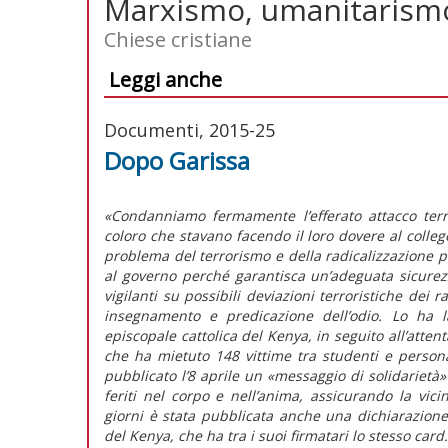
Marxismo, umanitarismo
Chiese cristiane
Leggi anche
Documenti, 2015-25
Dopo Garissa
«Condanniamo fermamente l’efferato attacco terro
coloro che stavano facendo il loro dovere al colle
problema del terrorismo e della radicalizzazione p
al governo perché garantisca un’adeguata sicurezza
vigilanti su possibili deviazioni terroristiche dei 
insegnamento e predicazione dell’odio. Lo ha l
episcopale cattolica del Kenya, in seguito all’attent
che ha mietuto 148 vittime tra studenti e personal
pubblicato l’8 aprile un «messaggio di solidarietà» a
feriti nel corpo e nell’anima, assicurando la vici
giorni è stata pubblicata anche una dichiarazione 
del Kenya, che ha tra i suoi firmatari lo stesso card