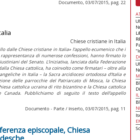
Documento, 03/07/2015, pag. 22
A
U
N
alia
Li
Ri
Chiese cristiane in Italia
Pa
lo dalle Chiese cristiane in Italia» l’appello ecumenico che i
"I
 in rappresentanza di numerose confessioni, hanno firmato lo
D
stiniani del Senato. L’iniziativa, lanciata dalla Federazione
U
dalla Chiesa cattolica, ha coinvolto come firmatari – oltre alla
N
ngeliche in Italia – la Sacra arcidiocesi ortodossa d’Italia e
M
zione delle parrocchie del Patriarcato di Mosca, la Chiesa
B
esa cattolica ucraina di rito bizantino e la Chiesa cattolica
Di
e Canada. Pubblichiamo di seguito il testo dell’appello
I
B
N
Documento - Parte / Inserto, 03/07/2015, pag. 11
Is
E
ferenza episcopale, Chiesa
Sc
edesche