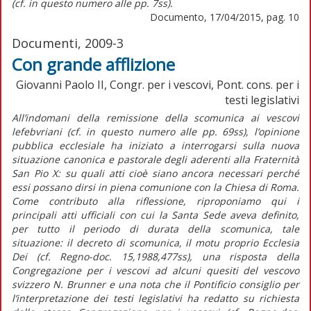
(cf. in questo numero alle pp. 7ss).
Documento, 17/04/2015, pag. 10
Documenti, 2009-3
Con grande afflizione
Giovanni Paolo II, Congr. per i vescovi, Pont. cons. per i
testi legislativi
All’indomani della remissione della scomunica ai vescovi
lefebvriani (cf. in questo numero alle pp. 69ss), l’opinione
pubblica ecclesiale ha iniziato a interrogarsi sulla nuova
situazione canonica e pastorale degli aderenti alla Fraternità
San Pio X: su quali atti cioè siano ancora necessari perché
essi possano dirsi in piena comunione con la Chiesa di Roma.
Come contributo alla riflessione, riproponiamo qui i
principali atti ufficiali con cui la Santa Sede aveva definito,
per tutto il periodo di durata della scomunica, tale
situazione: il decreto di scomunica, il motu proprio Ecclesia
Dei (cf. Regno-doc. 15,1988,477ss), una risposta della
Congregazione per i vescovi ad alcuni quesiti del vescovo
svizzero N. Brunner e una nota che il Pontificio consiglio per
l’interpretazione dei testi legislativi ha redatto su richiesta