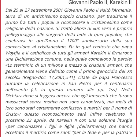
Giovanni Paolo II, Karekin II
Dal 25 al 27 settembre 2001 Giovanni Paolo II visitò l’Armenia,
terra di un antichissimo popolo cristiano, per tradizione il
primo fra tutti i popoli a riconoscere il cristianesimo come
religione della nazione. Si trattò allora di «un vero e proprio
pellegrinaggio alle sorgenti della fede di quel popolo», che
celebrava in quell’anno il 1700° anniversario della sua
conversione al cristianesimo. Fu in quel contesto che papa
Woytjla e il catholicos di tutti gli armeni Karekin II firmarono
una Dichiarazione comune, nella quale compaiono le parole:
«Lo sterminio di un milione e mezzo di cristiani armeni, che
generalmente viene definito come il primo genocidio del XX
secolo» (Regno-doc. 17,2001,541), citate da papa Francesco
durante la celebrazione in San Pietro per il centenario
dell’evento (cf. in questo numero alle pp. 1ss). Nella
Dichiarazione si leggeva ancora che «gli innocenti che furono
massacrati senza motivo non sono canonizzati, ma molti di
loro sono stati certamente confessori e martiri per il nome di
Cristo»; questo riconoscimento sarà infine celebrato, il
prossimo 23 aprile, da Karekin II con una solenne liturgia
«per canonizzare i figli e figlie [dell’Armenia] che hanno
accettato il martirio come santi “per la fede e per la patria”»