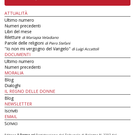
ATTUALITÀ
Ultimo numero
Numeri precedenti
Libri del mese
Riletture
di Mariapia Veladiano
Parole delle religioni
di Piero Stefani
"Io non mi vergogno del Vangelo"
di Luigi Accattoli
DOCUMENTI
Ultimo numero
Numeri precedenti
MORALIA
Blog
Dialoghi
IL REGNO DELLE DONNE
Blog
NEWSLETTER
Iscriviti
EMAIL
Scrivici
Editore
Il Regno srl
Registrazione del Tribunale di Bologna N. 2237 del