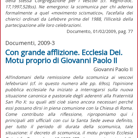
della stessa Congregazione per i vescovi (cf. Regno-doc.
17,1997,528ss). Ne emergono: la scomunica per chi aderiva
formalmente a quel «movimento scismatico», l’acefalia dei
chierici ordinati da Lefebvre prima del 1988, l’illiceità della
partecipazione alle loro celebrazioni.
Documento, 01/02/2009, pag. 77
Documenti, 2009-3
Con grande afflizione. Ecclesia Dei.
Motu proprio di Giovanni Paolo II
Giovanni Paolo II
All’indomani della remissione della scomunica ai vescovi
lefebvriani (cf. in questo numero alle pp. 69ss), l’opinione
pubblica ecclesiale ha iniziato a interrogarsi sulla nuova
situazione canonica e pastorale degli aderenti alla Fraternità
San Pio X: su quali atti cioè siano ancora necessari perché
essi possano dirsi in piena comunione con la Chiesa di Roma.
Come contributo alla riflessione, riproponiamo qui i
principali atti ufficiali con cui la Santa Sede aveva definito,
per tutto il periodo di durata della scomunica, tale
situazione: il decreto di scomunica, il motu proprio Ecclesia