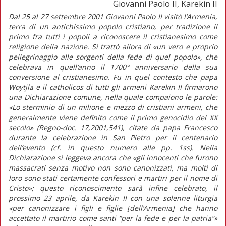
Giovanni Paolo II, Karekin II
Dal 25 al 27 settembre 2001 Giovanni Paolo II visitò l’Armenia,
terra di un antichissimo popolo cristiano, per tradizione il
primo fra tutti i popoli a riconoscere il cristianesimo come
religione della nazione. Si trattò allora di «un vero e proprio
pellegrinaggio alle sorgenti della fede di quel popolo», che
celebrava in quell’anno il 1700° anniversario della sua
conversione al cristianesimo. Fu in quel contesto che papa
Woytjla e il catholicos di tutti gli armeni Karekin II firmarono
una Dichiarazione comune, nella quale compaiono le parole:
«Lo sterminio di un milione e mezzo di cristiani armeni, che
generalmente viene definito come il primo genocidio del XX
secolo» (Regno-doc. 17,2001,541), citate da papa Francesco
durante la celebrazione in San Pietro per il centenario
dell’evento (cf. in questo numero alle pp. 1ss). Nella
Dichiarazione si leggeva ancora che «gli innocenti che furono
massacrati senza motivo non sono canonizzati, ma molti di
loro sono stati certamente confessori e martiri per il nome di
Cristo»; questo riconoscimento sarà infine celebrato, il
prossimo 23 aprile, da Karekin II con una solenne liturgia
«per canonizzare i figli e figlie [dell’Armenia] che hanno
accettato il martirio come santi “per la fede e per la patria”»