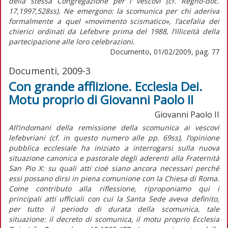
della stessa Congregazione per i vescovi (cf. Regno-doc.
17,1997,528ss). Ne emergono: la scomunica per chi aderiva
formalmente a quel «movimento scismatico», l’acefalia dei
chierici ordinati da Lefebvre prima del 1988, l’illiceità della
partecipazione alle loro celebrazioni.
Documento, 01/02/2009, pag. 77
Documenti, 2009-3
Con grande afflizione. Ecclesia Dei.
Motu proprio di Giovanni Paolo II
Giovanni Paolo II
All’indomani della remissione della scomunica ai vescovi
lefebvriani (cf. in questo numero alle pp. 69ss), l’opinione
pubblica ecclesiale ha iniziato a interrogarsi sulla nuova
situazione canonica e pastorale degli aderenti alla Fraternità
San Pio X: su quali atti cioè siano ancora necessari perché
essi possano dirsi in piena comunione con la Chiesa di Roma.
Come contributo alla riflessione, riproponiamo qui i
principali atti ufficiali con cui la Santa Sede aveva definito,
per tutto il periodo di durata della scomunica, tale
situazione: il decreto di scomunica, il motu proprio Ecclesia