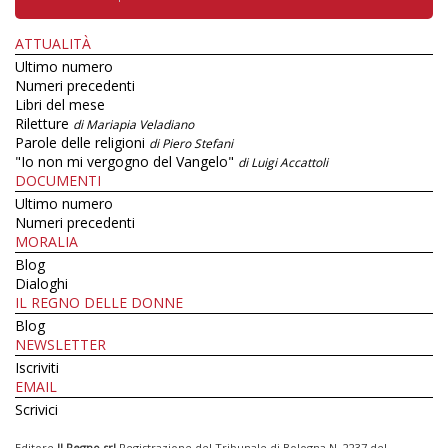
ATTUALITÀ
Ultimo numero
Numeri precedenti
Libri del mese
Riletture
di Mariapia Veladiano
Parole delle religioni
di Piero Stefani
"Io non mi vergogno del Vangelo"
di Luigi Accattoli
DOCUMENTI
Ultimo numero
Numeri precedenti
MORALIA
Blog
Dialoghi
IL REGNO DELLE DONNE
Blog
NEWSLETTER
Iscriviti
EMAIL
Scrivici
Editore
Il Regno srl
Registrazione del Tribunale di Bologna N. 2237 del