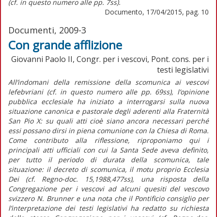
(cf. in questo numero alle pp. 7ss).
Documento, 17/04/2015, pag. 10
Documenti, 2009-3
Con grande afflizione
Giovanni Paolo II, Congr. per i vescovi, Pont. cons. per i
testi legislativi
All’indomani della remissione della scomunica ai vescovi
lefebvriani (cf. in questo numero alle pp. 69ss), l’opinione
pubblica ecclesiale ha iniziato a interrogarsi sulla nuova
situazione canonica e pastorale degli aderenti alla Fraternità
San Pio X: su quali atti cioè siano ancora necessari perché
essi possano dirsi in piena comunione con la Chiesa di Roma.
Come contributo alla riflessione, riproponiamo qui i
principali atti ufficiali con cui la Santa Sede aveva definito,
per tutto il periodo di durata della scomunica, tale
situazione: il decreto di scomunica, il motu proprio Ecclesia
Dei (cf. Regno-doc. 15,1988,477ss), una risposta della
Congregazione per i vescovi ad alcuni quesiti del vescovo
svizzero N. Brunner e una nota che il Pontificio consiglio per
l’interpretazione dei testi legislativi ha redatto su richiesta