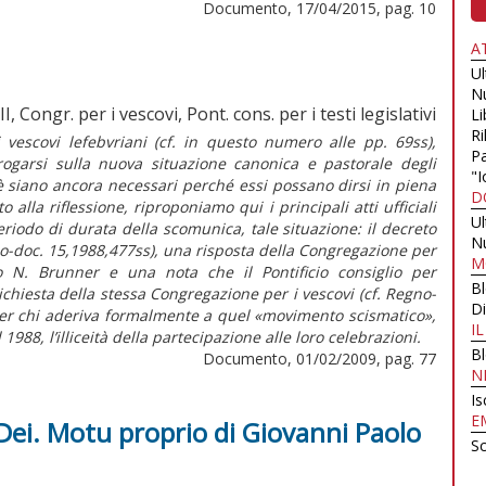
Documento, 17/04/2015, pag. 10
A
U
N
, Congr. per i vescovi, Pont. cons. per i testi legislativi
Li
Ri
 vescovi lefebvriani (cf. in questo numero alle pp. 69ss),
Pa
rrogarsi sulla nuova situazione canonica e pastorale degli
"I
ioè siano ancora necessari perché essi possano dirsi in piena
D
la riflessione, riproponiamo qui i principali atti ufficiali
U
eriodo di durata della scomunica, tale situazione: il decreto
N
no-doc. 15,1988,477ss), una risposta della Congregazione per
M
o N. Brunner e una nota che il Pontificio consiglio per
B
 richiesta della stessa Congregazione per i vescovi (cf. Regno-
Di
er chi aderiva formalmente a quel «movimento scismatico»,
I
 1988, l’illiceità della partecipazione alle loro celebrazioni.
B
Documento, 01/02/2009, pag. 77
N
Is
E
 Dei. Motu proprio di Giovanni Paolo
Sc