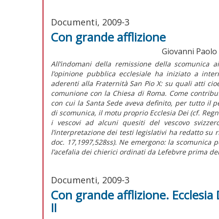
Documenti, 2009-3
Con grande afflizione
Giovanni Paolo II
All’indomani della remissione della scomunica ai
l’opinione pubblica ecclesiale ha iniziato a inte
aderenti alla Fraternità San Pio X: su quali atti c
comunione con la Chiesa di Roma. Come contributo al
con cui la Santa Sede aveva definito, per tutto il p
di scomunica, il motu proprio Ecclesia Dei (cf. Reg
i vescovi ad alcuni quesiti del vescovo svizzer
l’interpretazione dei testi legislativi ha redatto su
doc. 17,1997,528ss). Ne emergono: la scomunica p
l’acefalia dei chierici ordinati da Lefebvre prima del
Documenti, 2009-3
Con grande afflizione. Ecclesia
II