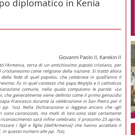
rpo diplomatico in Kenia
Giovanni Paolo II, Karekin II
tò l’Armenia, terra di un antichissimo popolo cristiano, per
il cristianesimo come religione della nazione. Si trattò allora
 della fede di quel popolo», che celebrava in quell’anno il
nesimo. Fu in quel contesto che papa Woytjla e il catholicos
chiarazione comune, nella quale compaiono le parole: «Lo
ni, che generalmente viene definito come il primo genocidio
 papa Francesco durante la celebrazione in San Pietro per il
e pp. 1ss). Nella Dichiarazione si leggeva ancora che «gli
 sono canonizzati, ma molti di loro sono stati certamente
 riconoscimento sarà infine celebrato, il prossimo 23 aprile,
zzare i figli e figlie [dell’Armenia] che hanno accettato il
f. in questo numero alle pp. 7ss).