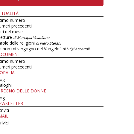
TTUALITÀ
ltimo numero
umeri precedenti
bri del mese
letture
di Mariapia Veladiano
role delle religioni
di Piero Stefani
o non mi vergogno del Vangelo"
di Luigi Accattoli
OCUMENTI
ltimo numero
umeri precedenti
ORALIA
log
aloghi
L REGNO DELLE DONNE
log
EWSLETTER
criviti
MAIL
rivici