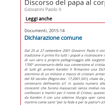
Discorso del papa al co
Giovanni Paolo II
Leggi anche
Documenti, 2015-14
Dichiarazione comune
Dal 25 al 27 settembre 2001 Giovanni Paolo II visi
tradizione il primo fra tutti i popoli a riconoscere 
di «un vero e proprio pellegrinaggio alle sorgenti
1700° anniversario della sua conversione al cristia
di tutti gli armeni Karekin II firmarono una Di
sterminio di un milione e mezzo di cristiani arme
del XX secolo» (Regno-doc. 17,2001,541), citate da
centenario dell’evento (cf. in questo numero all
innocenti che furono massacrati senza motivo non
confessori e martiri per il nome di Cristo»; questo
da Karekin II con una solenne liturgia «per canoni
martirio come santi “per la fede e per la patria”» (c