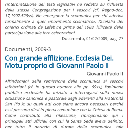
l’interpretazione dei testi legislativi ha redatto su richiesta
della stessa Congregazione per i vescovi (cf. Regno-doc.
17,1997,528ss). Ne emergono: la scomunica per chi aderiva
formalmente a quel «movimento scismatico», l’acefalia dei
chierici ordinati da Lefebvre prima del 1988, l’illiceità della
partecipazione alle loro celebrazioni.
Documento, 01/02/2009, pag. 77
Documenti, 2009-3
Con grande afflizione. Ecclesia Dei.
Motu proprio di Giovanni Paolo II
Giovanni Paolo II
All’indomani della remissione della scomunica ai vescovi
lefebvriani (cf. in questo numero alle pp. 69ss), l’opinione
pubblica ecclesiale ha iniziato a interrogarsi sulla nuova
situazione canonica e pastorale degli aderenti alla Fraternità
San Pio X: su quali atti cioè siano ancora necessari perché
essi possano dirsi in piena comunione con la Chiesa di Roma.
Come contributo alla riflessione, riproponiamo qui i
principali atti ufficiali con cui la Santa Sede aveva definito,
per tutto il periodo di durata della scomunica, tale