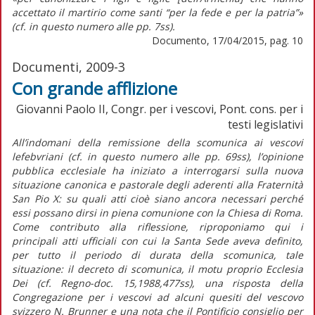
accettato il martirio come santi “per la fede e per la patria”»
(cf. in questo numero alle pp. 7ss).
Documento, 17/04/2015, pag. 10
Documenti, 2009-3
Con grande afflizione
Giovanni Paolo II, Congr. per i vescovi, Pont. cons. per i
testi legislativi
All’indomani della remissione della scomunica ai vescovi
lefebvriani (cf. in questo numero alle pp. 69ss), l’opinione
pubblica ecclesiale ha iniziato a interrogarsi sulla nuova
situazione canonica e pastorale degli aderenti alla Fraternità
San Pio X: su quali atti cioè siano ancora necessari perché
essi possano dirsi in piena comunione con la Chiesa di Roma.
Come contributo alla riflessione, riproponiamo qui i
principali atti ufficiali con cui la Santa Sede aveva definito,
per tutto il periodo di durata della scomunica, tale
situazione: il decreto di scomunica, il motu proprio Ecclesia
Dei (cf. Regno-doc. 15,1988,477ss), una risposta della
Congregazione per i vescovi ad alcuni quesiti del vescovo
svizzero N. Brunner e una nota che il Pontificio consiglio per