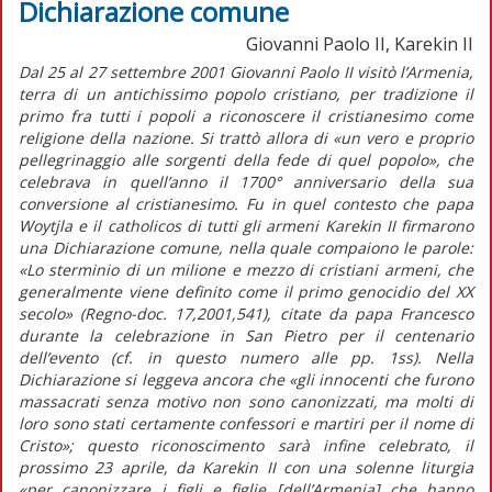
Dichiarazione comune
Giovanni Paolo II, Karekin II
Dal 25 al 27 settembre 2001 Giovanni Paolo II visitò l’Armenia,
terra di un antichissimo popolo cristiano, per tradizione il
primo fra tutti i popoli a riconoscere il cristianesimo come
religione della nazione. Si trattò allora di «un vero e proprio
pellegrinaggio alle sorgenti della fede di quel popolo», che
celebrava in quell’anno il 1700° anniversario della sua
conversione al cristianesimo. Fu in quel contesto che papa
Woytjla e il catholicos di tutti gli armeni Karekin II firmarono
una Dichiarazione comune, nella quale compaiono le parole:
«Lo sterminio di un milione e mezzo di cristiani armeni, che
generalmente viene definito come il primo genocidio del XX
secolo» (Regno-doc. 17,2001,541), citate da papa Francesco
durante la celebrazione in San Pietro per il centenario
dell’evento (cf. in questo numero alle pp. 1ss). Nella
Dichiarazione si leggeva ancora che «gli innocenti che furono
massacrati senza motivo non sono canonizzati, ma molti di
loro sono stati certamente confessori e martiri per il nome di
Cristo»; questo riconoscimento sarà infine celebrato, il
prossimo 23 aprile, da Karekin II con una solenne liturgia
«per canonizzare i figli e figlie [dell’Armenia] che hanno