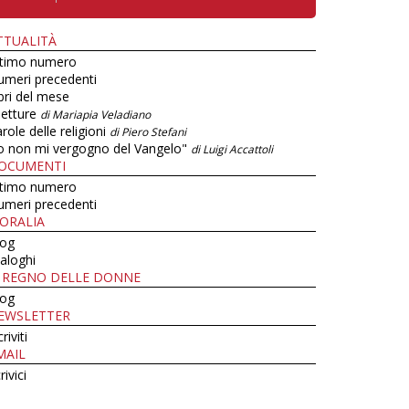
TTUALITÀ
ltimo numero
umeri precedenti
bri del mese
letture
di Mariapia Veladiano
role delle religioni
di Piero Stefani
o non mi vergogno del Vangelo"
di Luigi Accattoli
OCUMENTI
ltimo numero
umeri precedenti
ORALIA
log
aloghi
L REGNO DELLE DONNE
log
EWSLETTER
criviti
MAIL
rivici