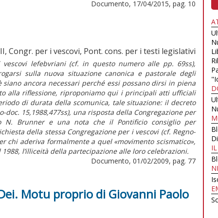
Documento, 17/04/2015, pag. 10
A
U
N
, Congr. per i vescovi, Pont. cons. per i testi legislativi
Li
Ri
 vescovi lefebvriani (cf. in questo numero alle pp. 69ss),
Pa
rrogarsi sulla nuova situazione canonica e pastorale degli
"I
ioè siano ancora necessari perché essi possano dirsi in piena
D
la riflessione, riproponiamo qui i principali atti ufficiali
U
eriodo di durata della scomunica, tale situazione: il decreto
N
no-doc. 15,1988,477ss), una risposta della Congregazione per
M
o N. Brunner e una nota che il Pontificio consiglio per
B
 richiesta della stessa Congregazione per i vescovi (cf. Regno-
Di
er chi aderiva formalmente a quel «movimento scismatico»,
I
 1988, l’illiceità della partecipazione alle loro celebrazioni.
B
Documento, 01/02/2009, pag. 77
N
Is
E
 Dei. Motu proprio di Giovanni Paolo
Sc