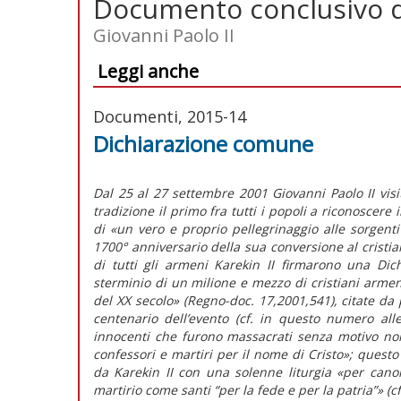
Documento conclusivo d
Giovanni Paolo II
Leggi anche
Documenti, 2015-14
Dichiarazione comune
Dal 25 al 27 settembre 2001 Giovanni Paolo II visi
tradizione il primo fra tutti i popoli a riconoscere 
di «un vero e proprio pellegrinaggio alle sorgenti
1700° anniversario della sua conversione al cristia
di tutti gli armeni Karekin II firmarono una Di
sterminio di un milione e mezzo di cristiani arme
del XX secolo» (Regno-doc. 17,2001,541), citate da
centenario dell’evento (cf. in questo numero all
innocenti che furono massacrati senza motivo non
confessori e martiri per il nome di Cristo»; questo
da Karekin II con una solenne liturgia «per canoni
martirio come santi “per la fede e per la patria”» (c