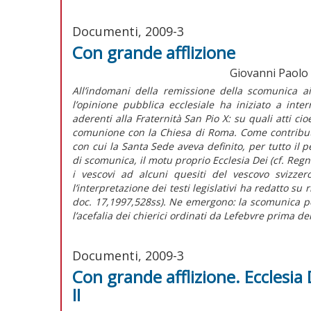
Documenti, 2009-3
Con grande afflizione
Giovanni Paolo II
All’indomani della remissione della scomunica ai
l’opinione pubblica ecclesiale ha iniziato a inte
aderenti alla Fraternità San Pio X: su quali atti c
comunione con la Chiesa di Roma. Come contributo al
con cui la Santa Sede aveva definito, per tutto il p
di scomunica, il motu proprio Ecclesia Dei (cf. Reg
i vescovi ad alcuni quesiti del vescovo svizzer
l’interpretazione dei testi legislativi ha redatto su
doc. 17,1997,528ss). Ne emergono: la scomunica p
l’acefalia dei chierici ordinati da Lefebvre prima del
Documenti, 2009-3
Con grande afflizione. Ecclesia
II