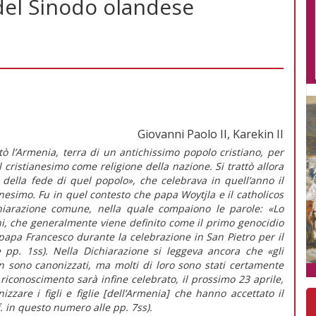
el Sinodo olandese
Giovanni Paolo II, Karekin II
tò l’Armenia, terra di un antichissimo popolo cristiano, per
il cristianesimo come religione della nazione. Si trattò allora
 della fede di quel popolo», che celebrava in quell’anno il
nesimo. Fu in quel contesto che papa Woytjla e il catholicos
chiarazione comune, nella quale compaiono le parole: «Lo
ni, che generalmente viene definito come il primo genocidio
 papa Francesco durante la celebrazione in San Pietro per il
e pp. 1ss). Nella Dichiarazione si leggeva ancora che «gli
 sono canonizzati, ma molti di loro sono stati certamente
 riconoscimento sarà infine celebrato, il prossimo 23 aprile,
zzare i figli e figlie [dell’Armenia] che hanno accettato il
f. in questo numero alle pp. 7ss).