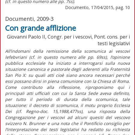
(cf. in questo numero alle pp. 7ss).
Documento, 17/04/2015, pag. 10
Documenti, 2009-3
Con grande afflizione
Giovanni Paolo II, Congr. per i vescovi, Pont. cons. per i
testi legislativi
All’indomani della remissione della scomunica ai vescovi
lefebvriani (cf. in questo numero alle pp. 69ss), l’opinione
pubblica ecclesiale ha iniziato a interrogarsi sulla nuova
situazione canonica e pastorale degli aderenti alla Fraternità
San Pio X: su quali atti cioè siano ancora necessari perché
essi possano dirsi in piena comunione con la Chiesa di Roma.
Come contributo alla riflessione, riproponiamo qui i
principali atti ufficiali con cui la Santa Sede aveva definito,
per tutto il periodo di durata della scomunica, tale
situazione: il decreto di scomunica, il motu proprio Ecclesia
Dei (cf. Regno-doc. 15,1988,477ss), una risposta della
Congregazione per i vescovi ad alcuni quesiti del vescovo
svizzero N. Brunner e una nota che il Pontificio consiglio per
l’interpretazione dei testi legislativi ha redatto su richiesta