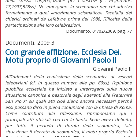
della stessa Congregazione per i vescovi (cf. Regno-doc.
17,1997,528ss). Ne emergono: la scomunica per chi aderiva
formalmente a quel «movimento scismatico», l’acefalia dei
chierici ordinati da Lefebvre prima del 1988, l’illiceità della
partecipazione alle loro celebrazioni.
Documento, 01/02/2009, pag. 77
Documenti, 2009-3
Con grande afflizione. Ecclesia Dei.
Motu proprio di Giovanni Paolo II
Giovanni Paolo II
All’indomani della remissione della scomunica ai vescovi
lefebvriani (cf. in questo numero alle pp. 69ss), l’opinione
pubblica ecclesiale ha iniziato a interrogarsi sulla nuova
situazione canonica e pastorale degli aderenti alla Fraternità
San Pio X: su quali atti cioè siano ancora necessari perché
essi possano dirsi in piena comunione con la Chiesa di Roma.
Come contributo alla riflessione, riproponiamo qui i
principali atti ufficiali con cui la Santa Sede aveva definito,
per tutto il periodo di durata della scomunica, tale
situazione: il decreto di scomunica, il motu proprio Ecclesia