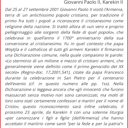
Giovanni Paolo II, Karekin II
Dal 25 al 27 settembre 2001 Giovanni Paolo II visitò l’Armenia,
terra di un antichissimo popolo cristiano, per tradizione il
primo fra tutti i popoli a riconoscere il cristianesimo come
religione della nazione. Si trattò allora di «un vero e proprio
pellegrinaggio alle sorgenti della fede di quel popolo», che
celebrava in quell’anno il 1700° anniversario della sua
conversione al cristianesimo. Fu in quel contesto che papa
Woytjla e il catholicos di tutti gli armeni Karekin II firmarono
una Dichiarazione comune, nella quale compaiono le parole:
«Lo sterminio di un milione e mezzo di cristiani armeni, che
generalmente viene definito come il primo genocidio del XX
secolo» (Regno-doc. 17,2001,541), citate da papa Francesco
durante la celebrazione in San Pietro per il centenario
dell’evento (cf. in questo numero alle pp. 1ss). Nella
Dichiarazione si leggeva ancora che «gli innocenti che furono
massacrati senza motivo non sono canonizzati, ma molti di
loro sono stati certamente confessori e martiri per il nome di
Cristo»; questo riconoscimento sarà infine celebrato, il
prossimo 23 aprile, da Karekin II con una solenne liturgia
«per canonizzare i figli e figlie [dell’Armenia] che hanno
accettato il martirio come santi “per la fede e per la patria”»