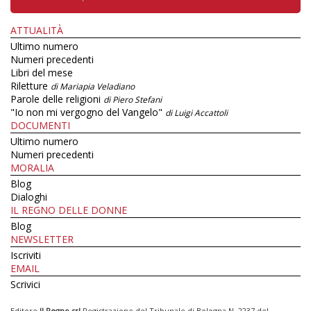
ATTUALITÀ
Ultimo numero
Numeri precedenti
Libri del mese
Riletture
di Mariapia Veladiano
Parole delle religioni
di Piero Stefani
"Io non mi vergogno del Vangelo"
di Luigi Accattoli
DOCUMENTI
Ultimo numero
Numeri precedenti
MORALIA
Blog
Dialoghi
IL REGNO DELLE DONNE
Blog
NEWSLETTER
Iscriviti
EMAIL
Scrivici
Editore
Il Regno srl
Registrazione del Tribunale di Bologna N. 2237 del