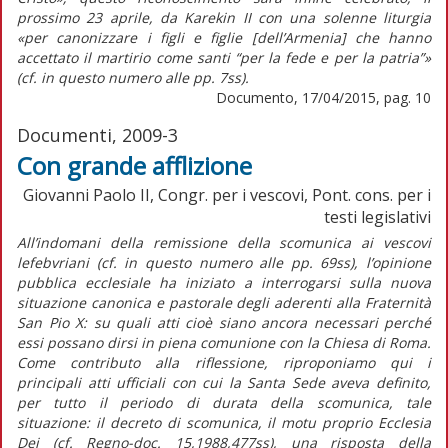
prossimo 23 aprile, da Karekin II con una solenne liturgia
«per canonizzare i figli e figlie [dell’Armenia] che hanno
accettato il martirio come santi “per la fede e per la patria”»
(cf. in questo numero alle pp. 7ss).
Documento, 17/04/2015, pag. 10
Documenti, 2009-3
Con grande afflizione
Giovanni Paolo II, Congr. per i vescovi, Pont. cons. per i
testi legislativi
All’indomani della remissione della scomunica ai vescovi
lefebvriani (cf. in questo numero alle pp. 69ss), l’opinione
pubblica ecclesiale ha iniziato a interrogarsi sulla nuova
situazione canonica e pastorale degli aderenti alla Fraternità
San Pio X: su quali atti cioè siano ancora necessari perché
essi possano dirsi in piena comunione con la Chiesa di Roma.
Come contributo alla riflessione, riproponiamo qui i
principali atti ufficiali con cui la Santa Sede aveva definito,
per tutto il periodo di durata della scomunica, tale
situazione: il decreto di scomunica, il motu proprio Ecclesia
Dei (cf. Regno-doc. 15,1988,477ss), una risposta della