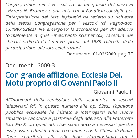
Congregazione per i vescovi ad alcuni quesiti del vescovo
svizzero N. Brunner e una nota che il Pontificio consiglio per
l’interpretazione dei testi legislativi ha redatto su richiesta
della stessa Congregazione per i vescovi (cf. Regno-doc.
17,1997,528ss). Ne emergono: la scomunica per chi aderiva
formalmente a quel «movimento scismatico», l’acefalia dei
chierici ordinati da Lefebvre prima del 1988, l’illiceità della
partecipazione alle loro celebrazioni.
Documento, 01/02/2009, pag. 77
Documenti, 2009-3
Con grande afflizione. Ecclesia Dei.
Motu proprio di Giovanni Paolo II
Giovanni Paolo II
All’indomani della remissione della scomunica ai vescovi
lefebvriani (cf. in questo numero alle pp. 69ss), l’opinione
pubblica ecclesiale ha iniziato a interrogarsi sulla nuova
situazione canonica e pastorale degli aderenti alla Fraternità
San Pio X: su quali atti cioè siano ancora necessari perché
essi possano dirsi in piena comunione con la Chiesa di Roma.
Come contributo alla riflessione, riproponiamo qui i