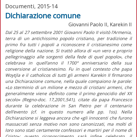
Documenti, 2015-14
Dichiarazione comune
Giovanni Paolo II, Karekin II
Dal 25 al 27 settembre 2001 Giovanni Paolo II visitò l’Armenia,
terra di un antichissimo popolo cristiano, per tradizione il
primo fra tutti i popoli a riconoscere il cristianesimo come
religione della nazione. Si trattò allora di «un vero e proprio
pellegrinaggio alle sorgenti della fede di quel popolo», che
celebrava in quell’anno il 1700° anniversario della sua
conversione al cristianesimo. Fu in quel contesto che papa
Woytjla e il catholicos di tutti gli armeni Karekin II firmarono
una Dichiarazione comune, nella quale compaiono le parole:
«Lo sterminio di un milione e mezzo di cristiani armeni, che
generalmente viene definito come il primo genocidio del XX
secolo» (Regno-doc. 17,2001,541), citate da papa Francesco
durante la celebrazione in San Pietro per il centenario
dell’evento (cf. in questo numero alle pp. 1ss). Nella
Dichiarazione si leggeva ancora che «gli innocenti che furono
massacrati senza motivo non sono canonizzati, ma molti di
loro sono stati certamente confessori e martiri per il nome di
Cristo»; questo riconoscimento sarà infine celebrato, il