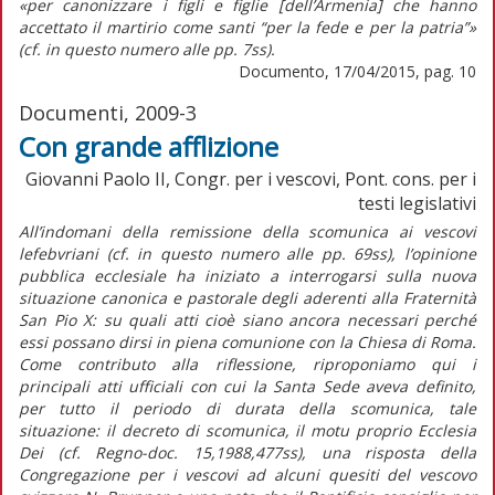
«per canonizzare i figli e figlie [dell’Armenia] che hanno
accettato il martirio come santi “per la fede e per la patria”»
(cf. in questo numero alle pp. 7ss).
Documento, 17/04/2015, pag. 10
Documenti, 2009-3
Con grande afflizione
Giovanni Paolo II, Congr. per i vescovi, Pont. cons. per i
testi legislativi
All’indomani della remissione della scomunica ai vescovi
lefebvriani (cf. in questo numero alle pp. 69ss), l’opinione
pubblica ecclesiale ha iniziato a interrogarsi sulla nuova
situazione canonica e pastorale degli aderenti alla Fraternità
San Pio X: su quali atti cioè siano ancora necessari perché
essi possano dirsi in piena comunione con la Chiesa di Roma.
Come contributo alla riflessione, riproponiamo qui i
principali atti ufficiali con cui la Santa Sede aveva definito,
per tutto il periodo di durata della scomunica, tale
situazione: il decreto di scomunica, il motu proprio Ecclesia
Dei (cf. Regno-doc. 15,1988,477ss), una risposta della
Congregazione per i vescovi ad alcuni quesiti del vescovo