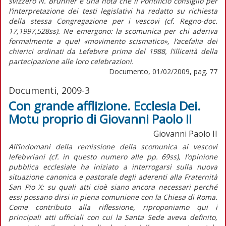
svizzero N. Brunner e una nota che il Pontificio consiglio per
l’interpretazione dei testi legislativi ha redatto su richiesta
della stessa Congregazione per i vescovi (cf. Regno-doc.
17,1997,528ss). Ne emergono: la scomunica per chi aderiva
formalmente a quel «movimento scismatico», l’acefalia dei
chierici ordinati da Lefebvre prima del 1988, l’illiceità della
partecipazione alle loro celebrazioni.
Documento, 01/02/2009, pag. 77
Documenti, 2009-3
Con grande afflizione. Ecclesia Dei.
Motu proprio di Giovanni Paolo II
Giovanni Paolo II
All’indomani della remissione della scomunica ai vescovi
lefebvriani (cf. in questo numero alle pp. 69ss), l’opinione
pubblica ecclesiale ha iniziato a interrogarsi sulla nuova
situazione canonica e pastorale degli aderenti alla Fraternità
San Pio X: su quali atti cioè siano ancora necessari perché
essi possano dirsi in piena comunione con la Chiesa di Roma.
Come contributo alla riflessione, riproponiamo qui i
principali atti ufficiali con cui la Santa Sede aveva definito,