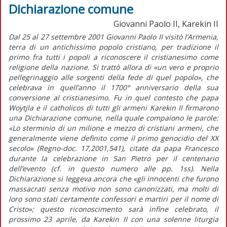
Dichiarazione comune
Giovanni Paolo II, Karekin II
Dal 25 al 27 settembre 2001 Giovanni Paolo II visitò l’Armenia,
terra di un antichissimo popolo cristiano, per tradizione il
primo fra tutti i popoli a riconoscere il cristianesimo come
religione della nazione. Si trattò allora di «un vero e proprio
pellegrinaggio alle sorgenti della fede di quel popolo», che
celebrava in quell’anno il 1700° anniversario della sua
conversione al cristianesimo. Fu in quel contesto che papa
Woytjla e il catholicos di tutti gli armeni Karekin II firmarono
una Dichiarazione comune, nella quale compaiono le parole:
«Lo sterminio di un milione e mezzo di cristiani armeni, che
generalmente viene definito come il primo genocidio del XX
secolo» (Regno-doc. 17,2001,541), citate da papa Francesco
durante la celebrazione in San Pietro per il centenario
dell’evento (cf. in questo numero alle pp. 1ss). Nella
Dichiarazione si leggeva ancora che «gli innocenti che furono
massacrati senza motivo non sono canonizzati, ma molti di
loro sono stati certamente confessori e martiri per il nome di
Cristo»; questo riconoscimento sarà infine celebrato, il
prossimo 23 aprile, da Karekin II con una solenne liturgia